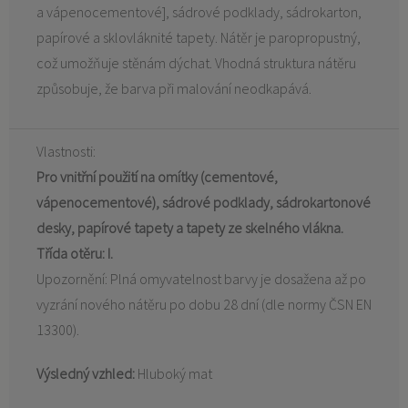
a vápenocementové], sádrové podklady, sádrokarton,
papírové a sklovláknité tapety. Nátěr je paropropustný,
což umožňuje stěnám dýchat. Vhodná struktura nátěru
způsobuje, že barva při malování neodkapává.
Vlastnosti:
Pro vnitřní použití na omítky (cementové,
vápenocementové), sádrové podklady, sádrokartonové
desky, papírové tapety a tapety ze skelného vlákna.
Třída otěru: I.
Upozornění: Plná omyvatelnost barvy je dosažena až po
vyzrání nového nátěru po dobu 28 dní (dle normy ČSN EN
13300).
Výsledný vzhled:
Hluboký mat