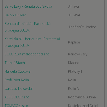
Barvy Laky - Renata Dvořáková
Jihlava
BARVY-UNIMAX
JIHLAVA
Renata Milotinská - Partnerská
Jindřichův Hradec I
prodejna DULUX
Karel Malák - barvy laky - Partnerská
Kaplice
prodejna DULUX
COLORLAK maloobchod s.r.o.
Karlovy Vary
Tomáš Stach
Kladno
Marcela Cuplová
Klatovy II
ProfiColor Kolín
Kolín
Jaroslav Nezavdal
Kolín IV
ABC COLOR s.r.o.
Kopřivnice Lubina
TOMACON, s.r.o.
Kostelec nad Orlicí