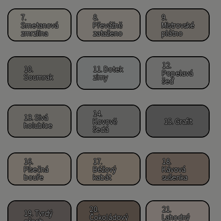
7.
8.
9.
Smetanová
Převážně
Mistrovské
zmrzlina
zataženo
plátno
12.
10.
11. Dotek
Popelavá
Soumrak
zimy
šeď
14.
13. Sivá
Kovově
15. Grafit
holubice
šedá
16.
17.
18.
Písečná
Béžový
Kávová
bouře
kabát
sušenka
20.
21.
19. Tvrdý
Čokoládový
Lahodný
ořech