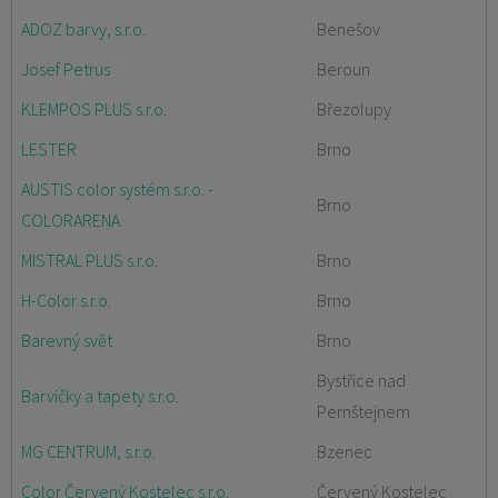
ADOZ barvy, s.r.o.
Benešov
Josef Petrus
Beroun
KLEMPOS PLUS s.r.o.
Březolupy
LESTER
Brno
AUSTIS color systém s.r.o. -
Brno
COLORARENA
MISTRAL PLUS s.r.o.
Brno
H-Color s.r.o.
Brno
Barevný svět
Brno
Bystřice nad
Barvičky a tapety s.r.o.
Pernštejnem
MG CENTRUM, s.r.o.
Bzenec
Color Červený Kostelec s.r.o.
Červený Kostelec