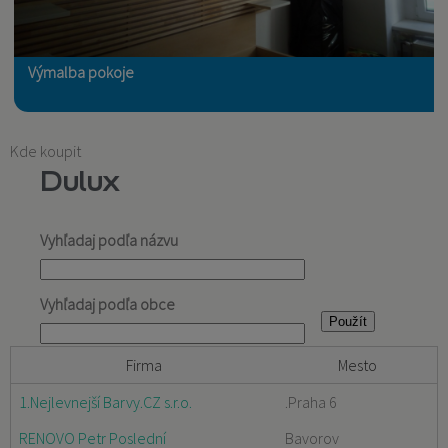
Výmalba pokoje
Kde koupit
Dulux
Vyhľadaj podľa názvu
Vyhľadaj podľa obce
Firma
Mesto
1.Nejlevnejší Barvy.CZ s.r.o.
.Praha 6
RENOVO Petr Poslední
Bavorov