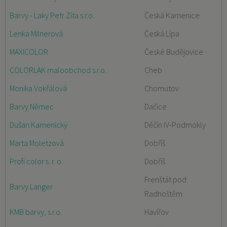
Barvy - Laky Petr Zíta s.r.o.
Česká Kamenice
Lenka Milnerová
Česká Lípa
MAXICOLOR
České Budějovice
COLORLAK maloobchod s.r.o.
Cheb
Monika Vokřálová
Chomutov
Barvy Němec
Dačice
Dušan Kamenický
Děčín IV-Podmokly
Marta Moletzová
Dobříš
Profi color s. r. o.
Dobříš
Frenštát pod
Barvy Langer
Radhoštěm
KMB barvy, s.r.o.
Havířov