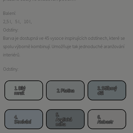
Balení:
2,5 l
5 l
10 l
Odstíny:
Barva je dostupná ve 45 vysoce inspirujících odstínech, které se
spolu výborně kombinují. Umožňuje tak jednoduché aranžování
interiérů.
Odstíny:
1. Bílý
3. Stříbrný
2. Platina
mrak
důl
5.
4.
6.
Anglická
Stmívání
Alabastr
mlha