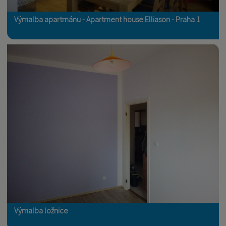
Výmalba apartmánu - Apartment house Elliason - Praha 1
Výmalba ložnice