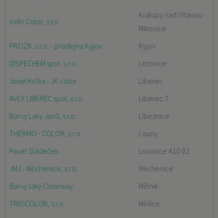
Kralupy nad Vltavou -
VeKr Color, s.r.o.
Mikovice
PROZK. s.r.o. - prodejna Kyjov
Kyjov
DISPECHEM spol. s r.o.
Letovice
Josef Krčka - JK color
Liberec
AVEX LIBEREC spol. s r.o
Liberec 7
Barvy Laky Janů, s.r.o.
Líbeznice
THERMO - COLOR, s.r.o.
Louny
Pavel Sládeček
Lovosice 410 02
JMJ - Měchenice, s.r.o.
Měchenice
Barvy laky Colorway
Mělník
TRIOCOLOR, s.r.o.
Měšice