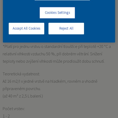
Specifikace
Cookies Settings
Schnutí:
Nátěr je suchý na dotek po cca 30 min. Další vrstvu možno nanášet
Accept All Cookies
Reject All
po 2 hod.
*Platí pro jednu vrstvu o standardní tloušťce při teplotě +20 °C a
relativní vlhkosti vzduchu 50 %, při dobrém větrání. Snížení
teploty nebo zvýšení vlhkosti může prodloužit dobu schnutí.
Teoretická vydatnost:
Až 16 m2/l v jedné vrstvě na hladkém, rovném a vhodně
připraveném povrchu.
(až 40 m² z 2,5 L balení.)
Počet vrstev:
1 - 2