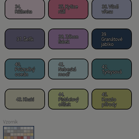
34.
35. Kytice
36. Vůně
Růženka
růží
vřesu
39.
38. Záhon
37. Šeřík
Granátové
fialek
jablko
40.
41.
42.
Průzračný
Nebeská
Tyrkysová
oceán
modř
44.
45.
43. Khaki
Pistáciový
Kouzlo
oříšek
přírody
Vzorník