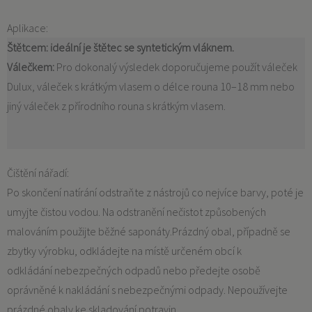
Aplikace:
Štětcem:
ideální je štětec se syntetickým vláknem.
Válečkem:
Pro dokonalý výsledek doporučujeme použít váleček
Dulux, váleček s krátkým vlasem o délce rouna 10–18 mm nebo
jiný váleček z přírodního rouna s krátkým vlasem.
Čištění nářadí:
Po skončení natírání odstraňte z nástrojů co nejvíce barvy, poté je
umyjte čistou vodou. Na odstranění nečistot způsobených
malováním použijte běžné saponáty.Prázdný obal, případně se
zbytky výrobku, odkládejte na místě určeném obcí k
odkládání nebezpečných odpadů nebo předejte osobě
oprávněné k nakládání s nebezpečnými odpady. Nepoužívejte
prázdné obaly ke skladování potravin.