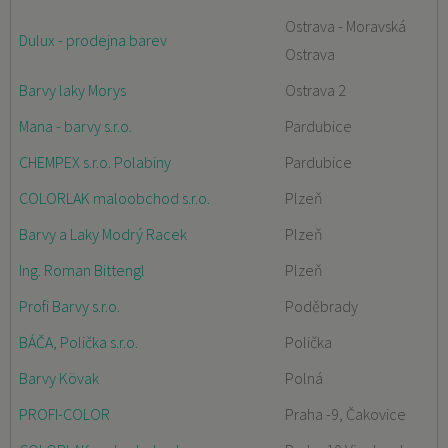
Ostrava - Moravská
Dulux - prodejna barev
Ostrava
Barvy laky Morys
Ostrava 2
Mana - barvy s.r.o.
Pardubice
CHEMPEX s.r.o. Polabiny
Pardubice
COLORLAK maloobchod s.r.o.
Plzeň
Barvy a Laky Modrý Racek
Plzeň
Ing. Roman Bittengl
Plzeň
Profi Barvy s.r.o.
Poděbrady
BÁČA, Polička s.r.o.
Polička
Barvy Kövak
Polná
PROFI-COLOR
Praha -9, Čakovice