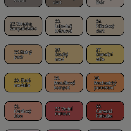
dort
likér
23.
24.
22. Sklenka
Lahodně
Piškotový
šampaňského
krémová
dort
26.
27.
25. Matný
Sladký
Sluneční
pudr
med
záře
29.
30.
28. Zlatá
Meruňkový
Mechanický
medaile
kompot
pomeranč
31.
33.
32. Vodní
Korálový
Červená
meloun
útes
Karkulka