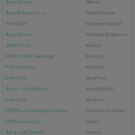
Barvy Němec
Mikulov
Barvy Boleslav s. r. o.
Mladá Boleslav
Profi Color
Mnichovo Hradiště
Barvy Němec
Moravské Budějovice
DOMIVO s.r.o.
Náchod
PROFI COLOR - Nehvizdy
Nehvizdy
Profi Color, s.r.o.
Nehvizdy
Profi Color
Nová Ves II
Barvy – Věra Bučková
Nový Byddžov
Profi Color
Nymburk
PROZK s.r.o. prodejna Olomouc
Olomouc-Hodolany
DUMAG barvy s.r.o
Opava
Barvy - Laky Osman
Ostrava