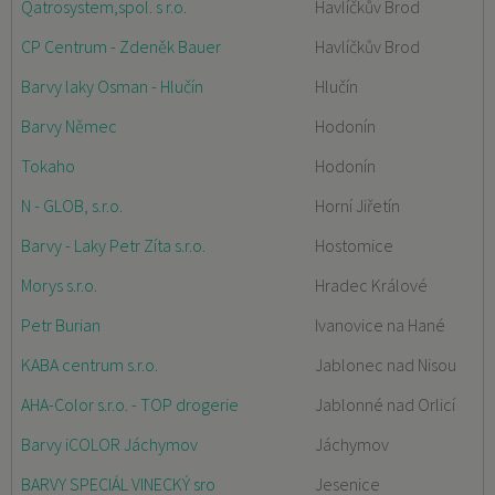
Qatrosystem,spol. s r.o.
Havlíčkův Brod
CP Centrum - Zdeněk Bauer
Havlíčkův Brod
Barvy laky Osman - Hlučín
Hlučín
Barvy Němec
Hodonín
Tokaho
Hodonín
N - GLOB, s.r.o.
Horní Jiřetín
Barvy - Laky Petr Zíta s.r.o.
Hostomice
Morys s.r.o.
Hradec Králové
Petr Burian
Ivanovice na Hané
KABA centrum s.r.o.
Jablonec nad Nisou
AHA-Color s.r.o. - TOP drogerie
Jablonné nad Orlicí
Barvy iCOLOR Jáchymov
Jáchymov
BARVY SPECIÁL VINECKÝ sro
Jesenice