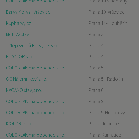
COLORLAK maloobchod s.r.o.
Praha 10 Vinohrady
Barvy Morys - Vršovice
Praha 10-Vršovice
Kupbarvy.cz
Praha 14-Hloubětín
Motl Václav
Praha 3
1.Nejlevnejší Barvy.CZ s.r.o.
Praha 4
H-COLOR s.r.o.
Praha 4
COLORLAK maloobchod s.r.o.
Praha 5
OC Nájemníkovi s.r.o.
Praha 5 - Radotín
NAGANO stav,s.r.o.
Praha 6
COLORLAK maloobchod s.r.o.
Praha 9
COLORLAK maloobchod s.r.o.
Praha 9-Hrdlořezy
ICOLOR, s.r.o.
Praha-Jinonice
COLORLAK maloobchod s.r.o.
Praha-Kunratice