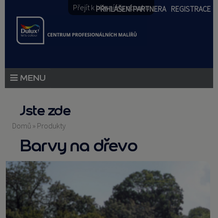
Přejít k hlavnímu obsahu
PŘIHLÁŠENÍ PARTNERA
REGISTRACE
PRODUKTY
Jste zde
PRODUKTOVÉ NOVINKY
Domů
»
Produkty
Barvy na dřevo
PORADENSTVÍ
AKCE A NOVINKY
AKADEMIE
PARTNEŘI