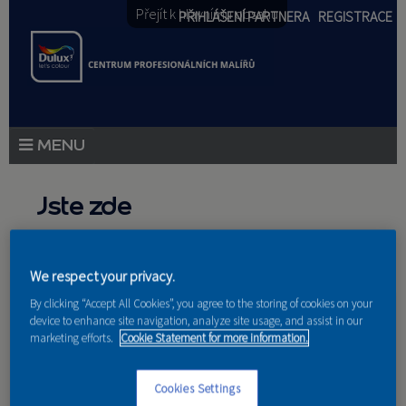
Přejít k hlavnímu obsahu
PŘIHLÁŠENÍ PARTNERA
REGISTRACE
PRODUKTY
Jste zde
PRODUKTOVÉ NOVINKY
Domů
»
Partneri
PORADENSTVÍ
We respect your privacy.
By clicking “Accept All Cookies”, you agree to the storing of cookies on your
AKCE A NOVINKY
device to enhance site navigation, analyze site usage, and assist in our
marketing efforts.
Cookie Statement for more information.
AKADEMIE
Nakupují u nás
Cookies Settings
PARTNEŘI