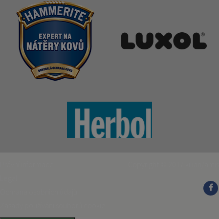
Právní informace
Copyright © 2017
kilian/amis
Legal
Ochrana osobních údajů
Zásady používání souborů cookie