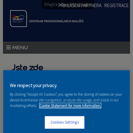
Přejít k hlavnímu obsahu
PŘIHLÁŠENÍ PARTNERA
REGISTRACE
PRODUKTY
Jste zde
PRODUKTOVÉ NOVINKY
Domů
»
Partneri
We respect your privacy.
PORADENSTVÍ
By clicking “Accept All Cookies”, you agree to the storing of cookies on your
device to enhance site navigation, analyze site usage, and assist in our
AKCE A NOVINKY
marketing efforts.
Cookie Statement for more information.
AKADEMIE
Nakupují u nás
Cookies Settings
PARTNEŘI