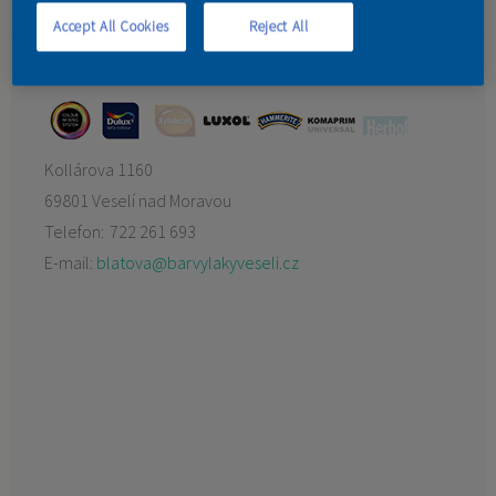
Pavliňák
Accept All Cookies
Reject All
KONTAKT
Barvy laky Veselí
Kollárova 1160
69801 Veselí nad Moravou
Telefon:
722 261 693
E-mail:
blatova@barvylakyveseli.cz