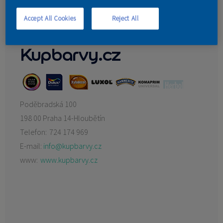
David Telvak
Maliřské prace
KONTAKT
Accept All Cookies
Reject All
MT desigen
Kupbarvy.cz
Poděbradská 100
198 00 Praha 14-Hloubětín
Telefon:
724 174 969
E-mail:
info@kupbarvy.cz
www:
www.kupbarvy.cz