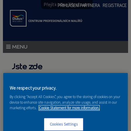
Přejít k hlavnímu obsahu
PŘIHLÁŠENÍ PARTNERA
REGISTRACE
PRODUKTY
Jste zde
PRODUKTOVÉ NOVINKY
Domů
»
Partneri
PORADENSTVÍ
We respect your privacy.
By clicking “Accept All Cookies”, you agree to the storing of cookies on your
AKCE A NOVINKY
device to enhance site navigation, analyze site usage, and assist in our
marketing efforts.
Cookie Statement for more information.
AKADEMIE
Nakupují u nás
Cookies Settings
PARTNEŘI