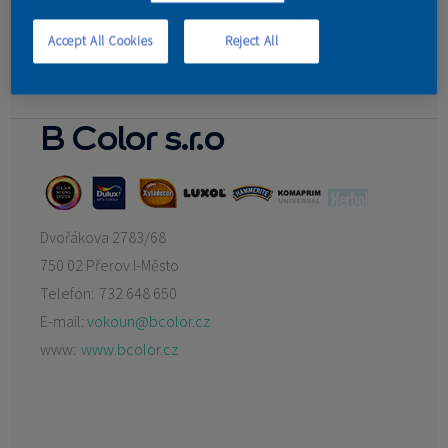
Jiří Kadlčík
Školoud Milan
KONTAKT
Accept All Cookies
Reject All
Chalupecký Leoš
Žaček Leoš
B Color s.r.o
Dvořákova 2783/68
750 02 Přerov I-Město
Telefon:
732 648 650
E-mail:
vokoun@bcolor.cz
www:
www.bcolor.cz