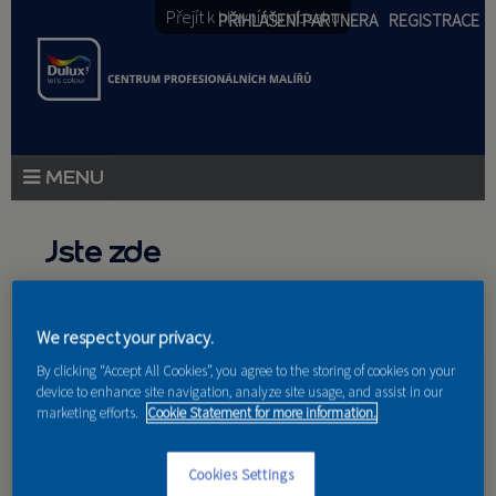
Přejít k hlavnímu obsahu
PŘIHLÁŠENÍ PARTNERA
REGISTRACE
PRODUKTY
Jste zde
PRODUKTOVÉ NOVINKY
Domů
»
Partneri
PORADENSTVÍ
We respect your privacy.
By clicking “Accept All Cookies”, you agree to the storing of cookies on your
AKCE A NOVINKY
device to enhance site navigation, analyze site usage, and assist in our
marketing efforts.
Cookie Statement for more information.
AKADEMIE
Nakupují u nás
Cookies Settings
PARTNEŘI