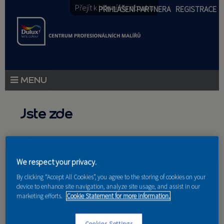
Přejít k hlavnímu obsahu
PŘIHLÁŠENÍ PARTNERA
REGISTRACE
PRODUKTY
Jste zde
PRODUKTOVÉ NOVINKY
Domů
»
Partneri
PORADENSTVÍ
We respect your privacy.
AKCE A NOVINKY
By clicking “Accept All Cookies”, you agree to the storing of cookies on your
device to enhance site navigation, analyze site usage, and assist in our
AKADEMIE
marketing efforts.
Cookie Statement for more information.
Nakupují u nás
PARTNEŘI
Cookies Settings