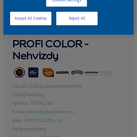
Ondřej Teš
KONTAKT
SYNER
KASIKTOOLS s.r.o.
Accept All Cookies
Reject All
HRUŠKA building group s.r.o.
PROFI COLOR -
Nehvizdy
Okružní 1118 (budova NepointPark)
250 81 Nehvizdy
Telefon:
739362109
E-mail:
nehvizdy@dumbarev.cz
www:
PROFI COLOR, s.r.o.
Otváracie hodiny: