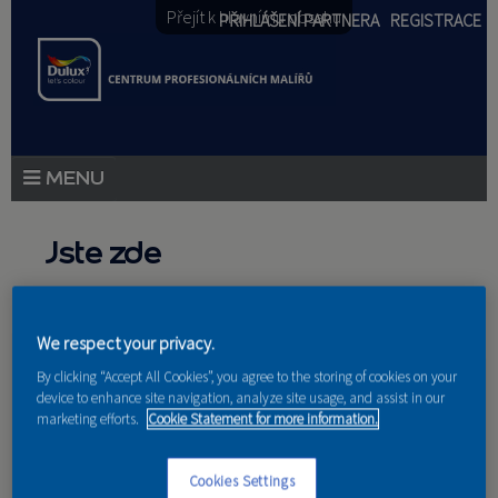
Přejít k hlavnímu obsahu
PŘIHLÁŠENÍ PARTNERA
REGISTRACE
PRODUKTY
Jste zde
PRODUKTOVÉ NOVINKY
Domů
»
Partneri
PORADENSTVÍ
We respect your privacy.
AKCE A NOVINKY
By clicking “Accept All Cookies”, you agree to the storing of cookies on your
device to enhance site navigation, analyze site usage, and assist in our
marketing efforts.
Cookie Statement for more information.
AKADEMIE
Nakupují u nás
PARTNEŘI
Cookies Settings