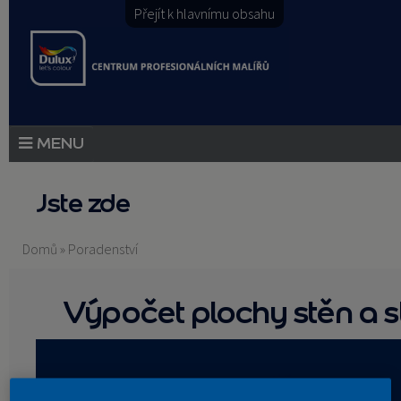
Přejít k hlavnímu obsahu
PRODUKTY
Jste zde
PRODUKTOVÉ NOVINKY
Domů
»
Poradenství
PORADENSTVÍ
Výpočet plochy stěn a s
AKCE A NOVINKY
AKADEMIE
PARTNEŘI