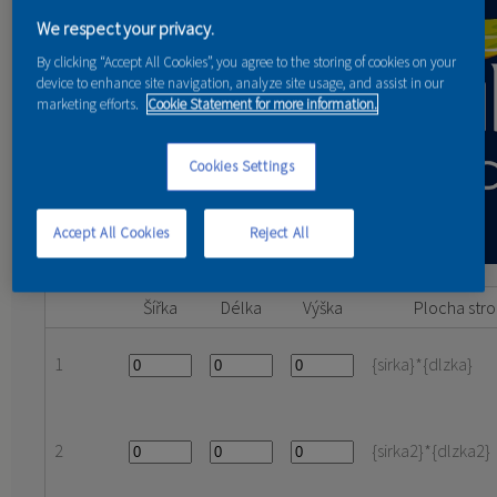
We respect your privacy.
KONTAKT
By clicking “Accept All Cookies”, you agree to the storing of cookies on your
device to enhance site navigation, analyze site usage, and assist in our
marketing efforts.
Cookie Statement for more information.
Cookies Settings
Accept All Cookies
Reject All
Šířka
Délka
Výška
Plocha str
1
{sirka}*{dlzka}
2
{sirka2}*{dlzka2}