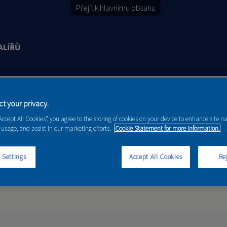
Přejít k hlavnímu obsahu
Y
PORADENSTVÍ
AKCE A NOVINKY
t your privacy.
“Accept All Cookies”, you agree to the storing of cookies on your device to enhance site n
 usage, and assist in our marketing efforts.
Cookie Statement for more information.
 Settings
Accept All Cookies
Rej