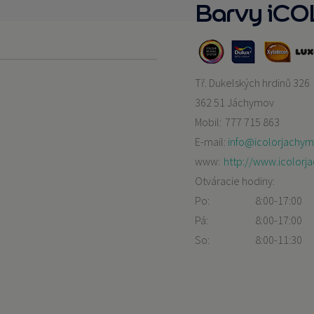
Barvy iC
Tř. Dukelských hrdinů 326
362 51 Jáchymov
Mobil:
777 715 863
E-mail:
info@icolorjachym
www:
http://www.icolorj
Otváracie hodiny:
Po:
8:00-17:00
Pá:
8:00-17:00
So:
8:00-11:30