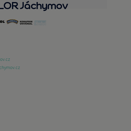
OLOR Jáchymov
ov.cz
achymov.cz