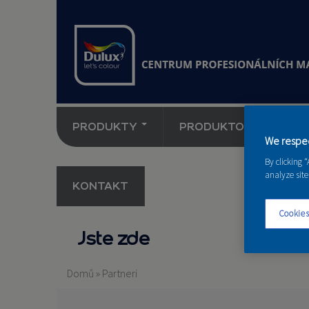
PRODUKTY
PRODUKTOVÉ NOVINK
We respec
By clicking 
analyze site
KONTAKT
Cookies
Jste zde
Domů
»
Partneri