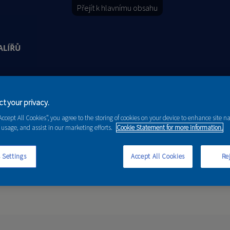
Přejít k hlavnímu obsahu
Y
PORADENSTVÍ
AKCE A NOVINKY
t your privacy.
“Accept All Cookies”, you agree to the storing of cookies on your device to enhance site n
 usage, and assist in our marketing efforts.
Cookie Statement for more information.
 Settings
Accept All Cookies
Rej