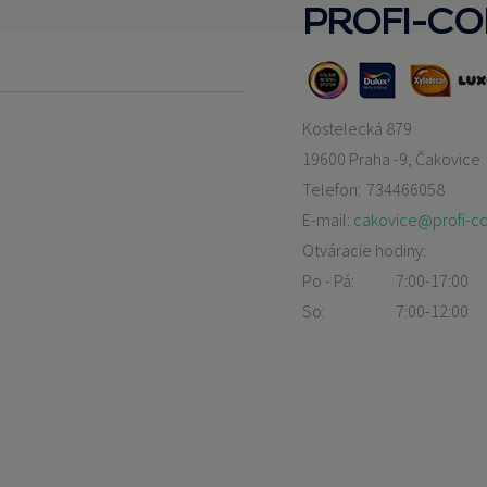
PROFI-C
Kostelecká 879
19600 Praha -9, Čakovice
Telefon:
734466058
E-mail:
cakovice@profi-co
Otváracie hodiny:
Po - Pá:
7:00-17:00
So:
7:00-12:00