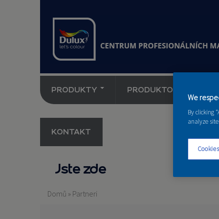
PRODUKTY
PRODUKTOVÉ NOVINK
We respec
By clicking 
analyze site
KONTAKT
Cookies
Jste zde
Domů
»
Partneri