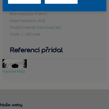
KONTAKT
Místo realizace:
Praha 9
Datum realizace:
2018
Použitý materiál:
Dulux EasyCare
Odstín:
1 - bílý mrak
Referenci přridal
František Máša
Naše weby