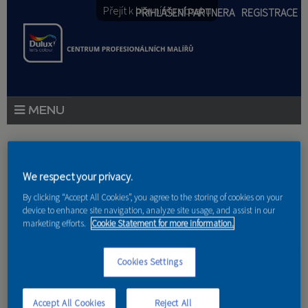
Přejít k hlavnímu obsahu
PŘIHLÁŠENÍ PARTNERA
REGISTRACE
PRODUKTY
PRODUKTOVÉ NOVINKY
Jste zde
We respect your privacy.
By clicking “Accept All Cookies”, you agree to the storing of cookies on your
PORADENSTVÍ
device to enhance site navigation, analyze site usage, and assist in our
Domov
»
Referencie
»
František Máša
marketing efforts.
Cookie Statement for more information.
AKCE A NOVINKY
Výmalba pokoje
Cookies Settings
AKADEMIE
PARTNEŘI
Accept All Cookies
Reject All