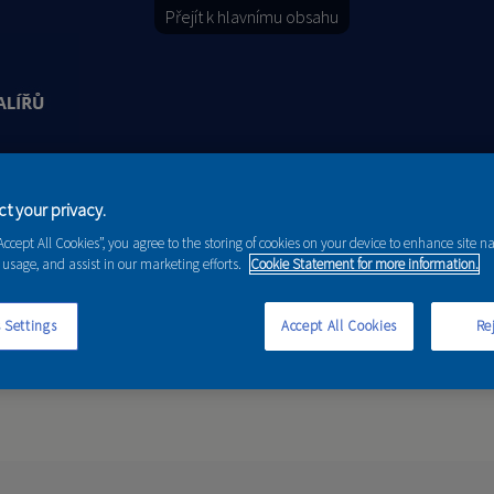
Přejít k hlavnímu obsahu
Y
PORADENSTVÍ
AKCE A NOVINKY
t your privacy.
“Accept All Cookies”, you agree to the storing of cookies on your device to enhance site n
 usage, and assist in our marketing efforts.
Cookie Statement for more information.
 Settings
Accept All Cookies
Rej