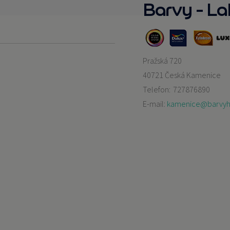
Barvy - Lak
Pražská 720
40721 Česká Kamenice
Telefon:
727876890
E-mail:
kamenice@barvyh