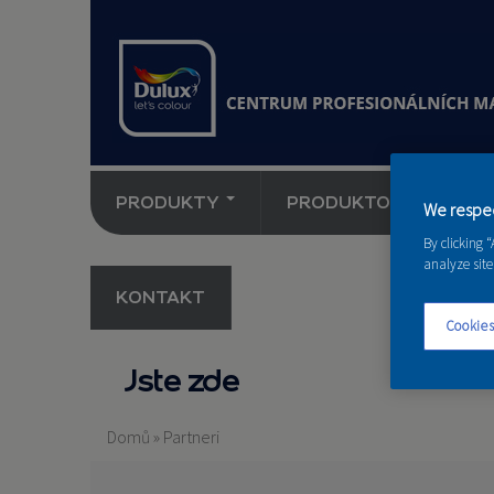
PRODUKTY
PRODUKTOVÉ NOVINK
We respec
By clicking 
analyze site
KONTAKT
Cookies
Jste zde
Domů
»
Partneri