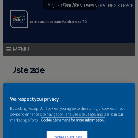
Přejít k hlavnímu obsahu
PŘIHLÁŠENÍ PARTNERA
REGISTRACE
PRODUKTY
Jste zde
PRODUKTOVÉ NOVINKY
Domů
»
Partneri
PORADENSTVÍ
We respect your privacy.
AKCE A NOVINKY
By clicking “Accept All Cookies”, you agree to the storing of cookies on your
device to enhance site navigation, analyze site usage, and assist in our
AKADEMIE
Nakupují u nás
marketing efforts.
Cookie Statement for more information.
PARTNEŘI
Cookies Settings