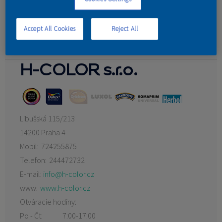
David Holoubek DUHA-COLOR
KONTAKT
Zdeněk Toman
Konsit a.s.
Accept All Cookies
Reject All
Pavel Janura
H-COLOR s.r.o.
Libušská 115/213
14200 Praha 4
Mobil:
724255875
Telefon:
244472732
E-mail:
info@h-color.cz
www:
www.h-color.cz
Otváracie hodiny:
Po - Čt:
7:00-17:00