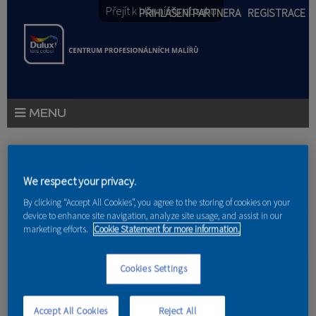
Přejít k hlavnímu obsahu
PŘIHLÁŠENÍ PARTNERA
REGISTRACE
PRODUKTY
PRODUKTOVÉ NOVINKY
Jste zde
We respect your privacy.
By clicking “Accept All Cookies”, you agree to the storing of cookies on your
PORADENSTVÍ
device to enhance site navigation, analyze site usage, and assist in our
Domov
»
Referencie
»
František Máša
marketing efforts.
Cookie Statement for more information.
AKCE A NOVINKY
Výmalba jídelny
Cookies Settings
AKADEMIE
PARTNEŘI
Accept All Cookies
Reject All