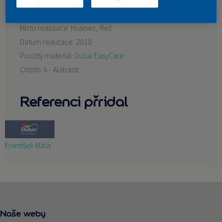
KONTAKT
Místo realizace:
Husinec, Řež
Datum realizace:
2018
Použitý materiál:
Dulux EasyCare
Odstín:
6 - Alabastr
Referenci přridal
František Máša
Naše weby