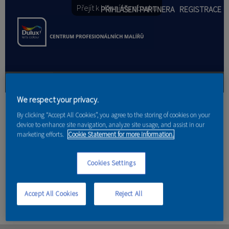
Přejít k hlavnímu obsahu
PŘIHLÁŠENÍ PARTNERA
REGISTRACE
We respect your privacy.
PRODUKTY
Jste zde
By clicking “Accept All Cookies”, you agree to the storing of cookies on your
device to enhance site navigation, analyze site usage, and assist in our
PRODUKTOVÉ NOVINKY
marketing efforts.
Cookie Statement for more information.
Domů
»
Partneři
PORADENSTVÍ
Cookies Settings
Ostatní partneři
AKCE A NOVINKY
Accept All Cookies
Reject All
AKADEMIE
PARTNEŘI