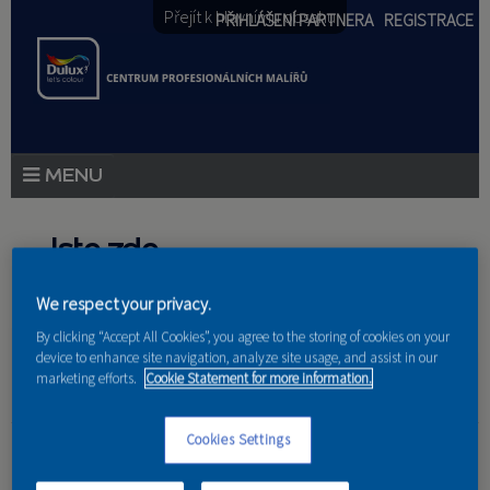
Přejít k hlavnímu obsahu
PŘIHLÁŠENÍ PARTNERA
REGISTRACE
PRODUKTY
Jste zde
PRODUKTOVÉ NOVINKY
We respect your privacy.
Domů
»
Partneri
PORADENSTVÍ
By clicking “Accept All Cookies”, you agree to the storing of cookies on your
device to enhance site navigation, analyze site usage, and assist in our
AKCE A NOVINKY
marketing efforts.
Cookie Statement for more information.
AKADEMIE
Izostav
Cookies Settings
PARTNEŘI