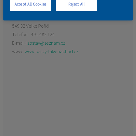
Accept All Cookies
Reject All
KONTAKT
Poříčská 97
549 32 Velké Poříčí
Telefon:
491 482 124
E-mail:
izostav@seznam.cz
www:
www.barvy-laky-nachod.cz