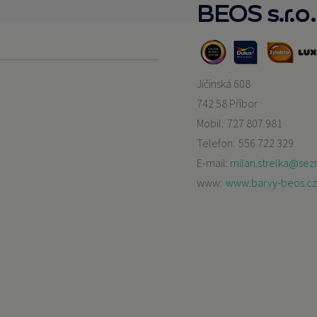
BEOS s.r.o.
Jičínská 608
742 58 Příbor
Mobil:
727 807 981
Telefon:
556 722 329
E-mail:
milan.strelka@sez
www:
www.barvy-beos.cz