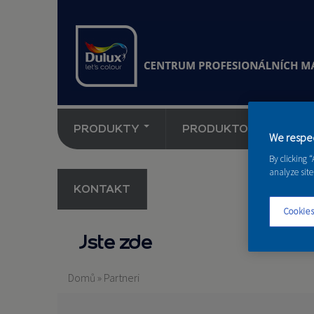
PRODUKTY
PRODUKTOVÉ NOVINK
We respec
By clicking 
analyze site
KONTAKT
Cookies
Jste zde
Domů
»
Partneri