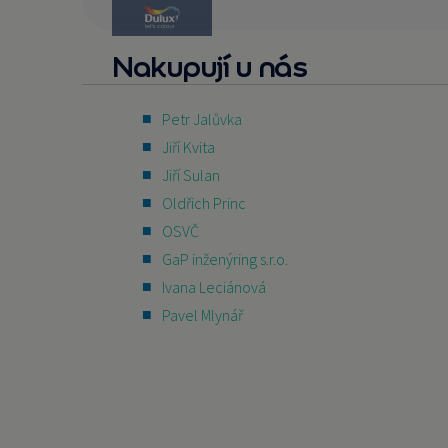
Nakupují u nás
Petr Jalůvka
Jiří Kvita
Jiří Sulan
Oldřich Princ
OSVČ
GaP inženýring s.r.o.
Ivana Leciánová
Pavel Mlynář