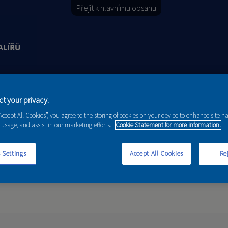
Přejít k hlavnímu obsahu
Y
PORADENSTVÍ
AKCE A NOVINKY
t your privacy.
“Accept All Cookies”, you agree to the storing of cookies on your device to enhance site n
 usage, and assist in our marketing efforts.
Cookie Statement for more information.
 Settings
Accept All Cookies
Rej