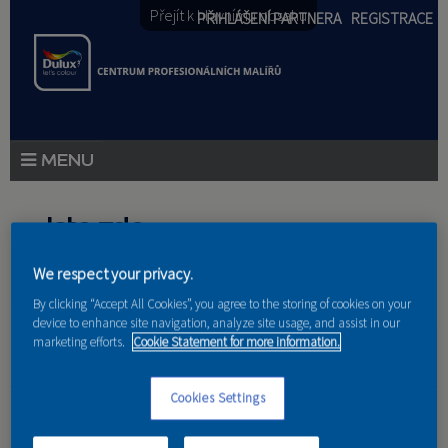
Přejít k hlavnímu obsahu
PŘIHLÁŠENÍ PARTNERA
REGISTRACE
PRODUKTY
Jste zde
PRODUKTOVÉ NOVINKY
We respect your privacy.
Domů
»
Partneri
PORADENSTVÍ
By clicking “Accept All Cookies”, you agree to the storing of cookies on your
device to enhance site navigation, analyze site usage, and assist in our
AKCE A NOVINKY
marketing efforts.
Cookie Statement for more information.
AKADEMIE
Tokaho
Cookies Settings
PARTNEŘI