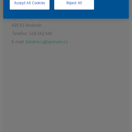
Accept All Cookies
Reject All
KONTAKT
Lipová alej 2500/1
695 01 Hodonín
Telefon:
518 342 940
E-mail:
tokahocz@seznam.cz