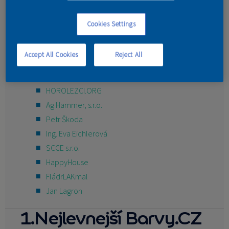
K&K GROUP INVEST s. r. o.
KONTAKT
Jan Schmiedhuber
Cookies Settings
Projekty pozemního stavitelství
easyowl s.r.o.
Accept All Cookies
Reject All
dl-design
KV JOB SUPPORT s.r.o.
HOROLEZCI.ORG
Ag Hammer, s.r.o.
Petr Škoda
Ing. Eva Eichlerová
SCCE s.r.o.
HappyHouse
FládrLAKmal
Jan Lagron
1.Nejlevnejší Barvy.CZ