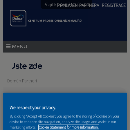
Přejít k hlavnímu obsahu
PŘIHLÁŠENÍ PARTNERA
REGISTRACE
PRODUKTY
Jste zde
PRODUKTOVÉ NOVINKY
Domů
»
Partneri
PORADENSTVÍ
AKCE A NOVINKY
We respect your privacy.
AKADEMIE
Nakupují u nás
By clicking “Accept All Cookies”, you agree to the storing of cookies on your
device to enhance site navigation, analyze site usage, and assist in our
PARTNEŘI
marketing efforts.
Cookie Statement for more information.