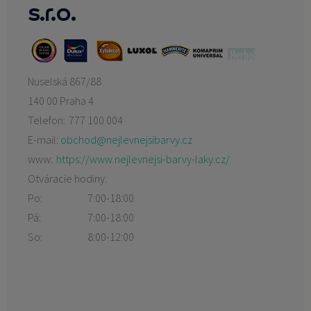
s.r.o.
Nuselská 867/88
140 00 Praha 4
Telefon:
777 100 004
E-mail:
obchod@nejlevnejsibarvy.cz
www:
https://www.nejlevnejsi-barvy-laky.cz/
Otváracie hodiny:
Po:
7:00-18:00
Pá:
7:00-18:00
So:
8:00-12:00