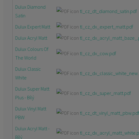
Dulux Diamond
KONTAKT
tl_cz_dt_diamond_satin.pdf
Satin
Dulux Expert Matt
tl_cz_dx_expert_matt.pdf
Dulux Acryl Matt
tl_cz_dx_acryl_matt_baze_.
Dulux Colours Of
tl_cz_dx_cow.pdf
The World
Dulux Classic
tl_cz_dx_classic_white_new.
White
Dulux Super Matt
tl_cz_dx_super_matt.pdf
Plus - Bílý
Dulux Vinyl Matt
tl_cz_dt_vinyl_matt_pbw.pd
PBW
Dulux Acryl Matt -
tl_cz_dx_acryl_matt_white.p
Bílý