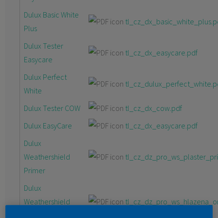
Dulux Basic White
tl_cz_dx_basic_white_plus.p
Plus
Dulux Tester
tl_cz_dx_easycare.pdf
Easycare
Dulux Perfect
tl_cz_dulux_perfect_white.p
White
Dulux Tester COW
tl_cz_dx_cow.pdf
Dulux EasyCare
tl_cz_dx_easycare.pdf
Dulux
Weathershield
tl_cz_dz_pro_ws_plaster_pr
Primer
Dulux
Weathershield
tl_cz_dz_pro_ws_hlazena_o
Omítka 1,5 mm