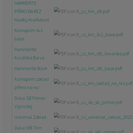
HAMMERITE
PŘÍMO NA REZ
tl_cz_hm_dtr.pdf
hladký/kladívkový
Komaprim 3v1
tl_cz_km_3v1_baze.pdf
báze
Hammerite
tl_cz_hm_dtr_kovarska.pdf
Kovářská Barva
Hammerite Báze
tl_cz_hm_dtr_baze.pdf
Komaprim základ
tl_cz_km_zaklad_na_rez.pdf
přímo na rez
Dulux SB Primer
tl_cz_dx_sb_primer.pdf
Výprodej
Universal Základ
tl_cz_universal_zaklad_2025
Dulux WB Trim
tl_cz_dx_wb_primer.pdf