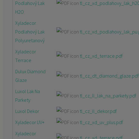
Podlahový Lak
tl_cz_xd_podlahovy_lak_h20
H2O
Xyladecor
Podlahový Lak
tl_cz_xd_podlahovy_lak_pu.
Polyuretanový
Xyladecor
tl_cz_xd_terrace.pdf
Terrace
Dulux Diamond
tl_cz_dt_diamond_glaze.pdf
Glaze
Luxol Lak Na
tl_cz_ll_lak_na_parkety.pdf
Parkety
Luxol Dekor
tl_cz_ll_dekor.pdf
Xyladecor UV+
tl_cz_xd_uv_plus.pdf
Xyladecor
tl_cz_xd_terrace.pdf