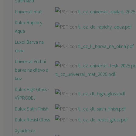
Satin Matt
Universal mat
tl_cz_universal_zaklad_2025
Dulux Rapidry
tl_cz_dx_rapidry_aqua.pdf
Aqua
Luxol Barva na
tl_cz_ll_barva_na_okna.pdf
okna
Universal Vrchní
tl_cz_universal_lesk_2025.pd
barva na dřevo a
tl_cz_universal_mat_2025.pdf
kov
Dulux High Gloss -
tl_cz_dt_high_gloss.pdf
VÝPRODEJ
Dulux Satin Finish
tl_cz_dt_satin_finish.pdf
Dulux Resist Gloss
tl_cz_dx_resist_gloss.pdf
Xyladecor