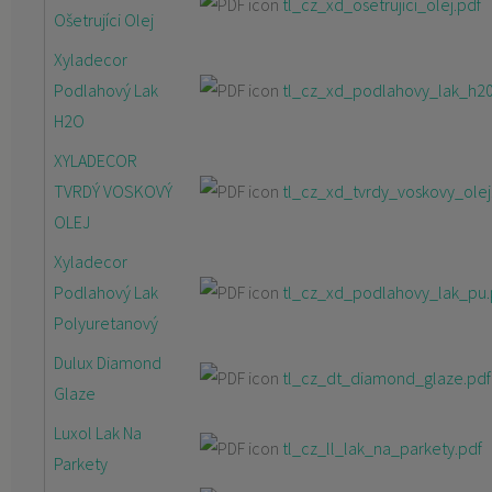
tl_cz_xd_osetrujici_olej.pdf
Ošetrujíci Olej
Xyladecor
Podlahový Lak
tl_cz_xd_podlahovy_lak_h20
H2O
XYLADECOR
TVRDÝ VOSKOVÝ
tl_cz_xd_tvrdy_voskovy_olej
OLEJ
Xyladecor
Podlahový Lak
tl_cz_xd_podlahovy_lak_pu.
Polyuretanový
Dulux Diamond
tl_cz_dt_diamond_glaze.pdf
Glaze
Luxol Lak Na
tl_cz_ll_lak_na_parkety.pdf
Parkety