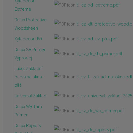
Xyladecor
tl_cz_xd_extreme.pdf
Extreme
Dulux Protective
tl_cz_dt_protective_wood.p
Woodsheen
Xyladecor UV+
tl_cz_xd_uv_plus.pdf
Dulux SB Primer
tl_cz_dx_sb_primer.pdf
Výprodej
Luxol Základní
barva na okna -
tl_cz_ll_zaklad_na_okna.pdf
bílá
Universal Základ
tl_cz_universal_zaklad_2025
Dulux WB Trim
tl_cz_dx_wb_primer.pdf
Primer
Dulux Rapidry
tl_cz_dx_rapidry.pdf