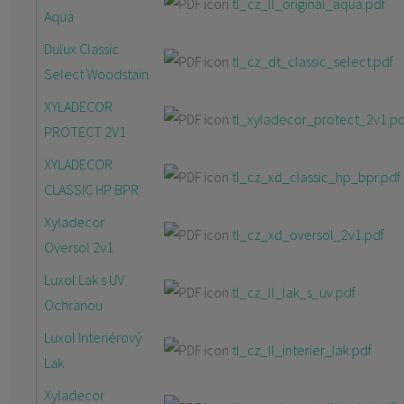
tl_cz_ll_original_aqua.pdf
Aqua
Dulux Classic
tl_cz_dt_classic_select.pdf
Select Woodstain
XYLADECOR
tl_xyladecor_protect_2v1.pd
PROTECT 2V1
XYLADECOR
tl_cz_xd_classic_hp_bpr.pdf
CLASSIC HP BPR
Xyladecor
tl_cz_xd_oversol_2v1.pdf
Oversol 2v1
Luxol Lak s UV
tl_cz_ll_lak_s_uv.pdf
Ochranou
Luxol Interiérový
tl_cz_ll_interier_lak.pdf
Lak
Xyladecor