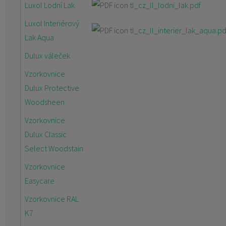
Luxol Lodní Lak
tl_cz_ll_lodni_lak.pdf
Luxol Interiérový
tl_cz_ll_interier_lak_aqua.pd
Lak Aqua
Dulux váleček
Vzorkovnice
Dulux Protective
Woodsheen
Vzorkovnice
Dulux Classic
Select Woodstain
Vzorkovnice
Easycare
Vzorkovnice RAL
K7