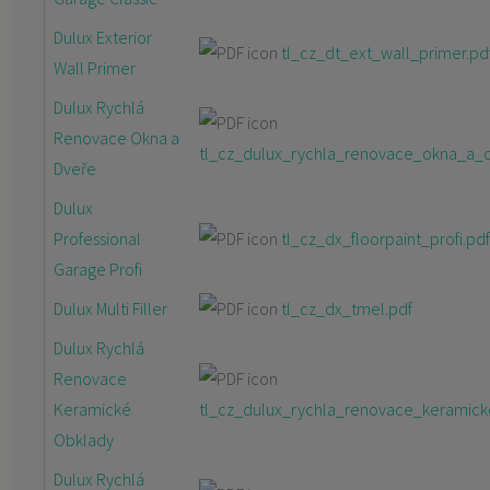
Dulux Exterior
tl_cz_dt_ext_wall_primer.pd
Wall Primer
Dulux Rychlá
Renovace Okna a
tl_cz_dulux_rychla_renovace_okna_a_d
Dveře
Dulux
Professional
tl_cz_dx_floorpaint_profi.pdf
Garage Profi
Dulux Multi Filler
tl_cz_dx_tmel.pdf
Dulux Rychlá
Renovace
Keramické
tl_cz_dulux_rychla_renovace_keramick
Obklady
Dulux Rychlá