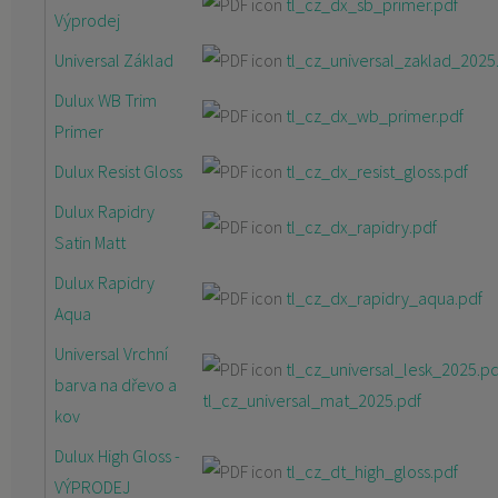
tl_cz_dx_sb_primer.pdf
Výprodej
Universal Základ
tl_cz_universal_zaklad_2025
Dulux WB Trim
tl_cz_dx_wb_primer.pdf
Primer
Dulux Resist Gloss
tl_cz_dx_resist_gloss.pdf
Dulux Rapidry
tl_cz_dx_rapidry.pdf
Satin Matt
Dulux Rapidry
tl_cz_dx_rapidry_aqua.pdf
Aqua
Universal Vrchní
tl_cz_universal_lesk_2025.pd
barva na dřevo a
tl_cz_universal_mat_2025.pdf
kov
Dulux High Gloss -
tl_cz_dt_high_gloss.pdf
VÝPRODEJ