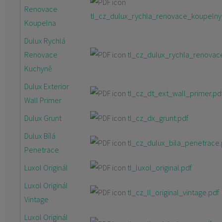
Renovace
tl_cz_dulux_rychla_renovace_koupelny
Koupelna
Dulux Rychlá
Renovace
tl_cz_dulux_rychla_renovac
Kuchyně
Dulux Exterior
tl_cz_dt_ext_wall_primer.pd
Wall Primer
Dulux Grunt
tl_cz_dx_grunt.pdf
Dulux Bílá
tl_cz_dulux_bila_penetrace.
Penetrace
Luxol Originál
tl_luxol_original.pdf
Luxol Originál
tl_cz_ll_original_vintage.pdf
Vintage
Luxol Originál