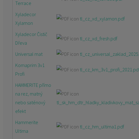
Terrace
Xyladecor
tl_cz_xd_xylamon.pdf
Xylamon
Xyladecor Čistič
tl_cz_xd_fresh.pdf
Dřeva
Universal mat
tl_cz_universal_zaklad_2025
Komaprim 3v1
tl_cz_km_3v1_profi_2021.pd
Profi
HAMMERITE přímo
na rez, matný
nebo saténový
tl_sk_hm_dtr_hladky_kladivkovy_mat_sa
efekt
Hammerite
tl_cz_hm_ultima1.pdf
Ultima