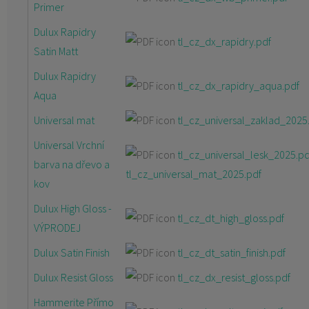
Primer
Dulux Rapidry
tl_cz_dx_rapidry.pdf
Satin Matt
Dulux Rapidry
tl_cz_dx_rapidry_aqua.pdf
Aqua
Universal mat
tl_cz_universal_zaklad_2025
Universal Vrchní
tl_cz_universal_lesk_2025.pd
barva na dřevo a
tl_cz_universal_mat_2025.pdf
kov
Dulux High Gloss -
tl_cz_dt_high_gloss.pdf
VÝPRODEJ
Dulux Satin Finish
tl_cz_dt_satin_finish.pdf
Dulux Resist Gloss
tl_cz_dx_resist_gloss.pdf
Hammerite Přímo