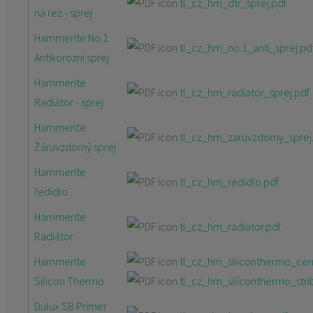
tl_cz_hm_dtr_sprej.pdf
na rez - sprej
Hammerite No.1
tl_cz_hm_no.1_anti_sprej.pd
Antikorozní sprej
Hammerite
tl_cz_hm_radiator_sprej.pdf
Radiátor - sprej
Hammerite
tl_cz_hm_zaruvzdorny_sprej
Žáruvzdorný sprej
Hammerite
tl_cz_hm_redidlo.pdf
ředidlo
Hammerite
tl_cz_hm_radiator.pdf
Radiátor
Hammerite
tl_cz_hm_siliconthermo_cer
Silicon Thermo
tl_cz_hm_siliconthermo_stri
Dulux SB Primer