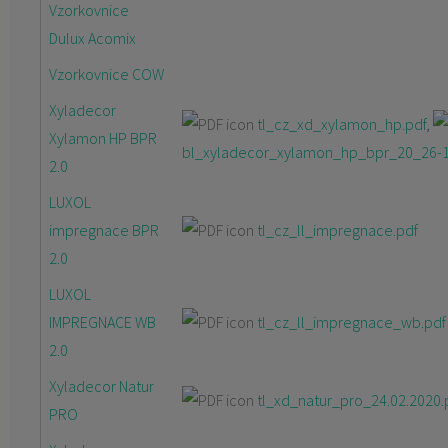
Vzorkovnice
Dulux Acomix
Vzorkovnice COW
Xyladecor
tl_cz_xd_xylamon_hp.pdf
,
Xylamon HP BPR
bl_xyladecor_xylamon_hp_bpr_20_26-1
2.0
LUXOL
impregnace BPR
tl_cz_ll_impregnace.pdf
2.0
LUXOL
IMPREGNACE WB
tl_cz_ll_impregnace_wb.pdf
2.0
Xyladecor Natur
tl_xd_natur_pro_24.02.2020.
PRO