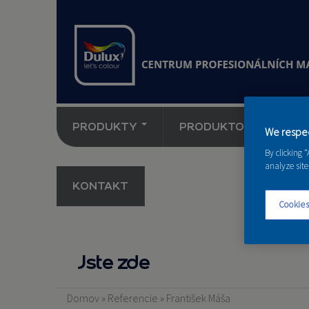
PRODUKTY
PRODUKTOVÉ NOVINK
We respec
By clicking 
analyze site
KONTAKT
Cookies
Jste zde
Domov
»
Referencie
»
František Máša