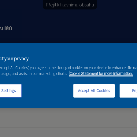
Přejít k hlavnímu obsahu
Y
PORADENSTVÍ
AKCE A NOVINKY
t your privacy.
“Accept All Cookies”, you agree to the storing of cookies on your device to enhance site n
 usage, and assist in our marketing efforts.
Cookie Statement for more information.
 Settings
Accept All Cookies
Rej