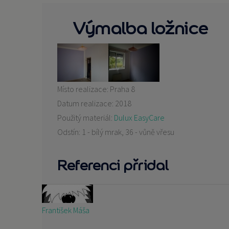
Výmalba ložnice
Místo realizace:
Praha 8
Datum realizace:
2018
Použitý materiál:
Dulux EasyCare
Odstín:
1 - bílý mrak, 36 - vůně vřesu
Referenci přridal
František Máša