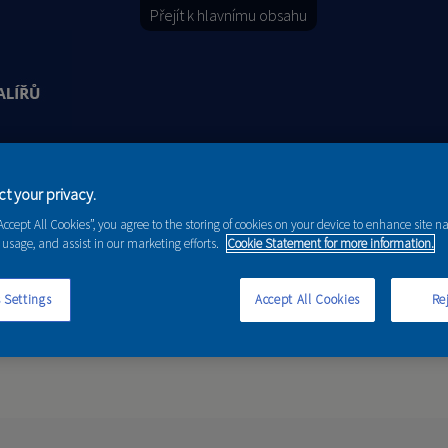
Přejít k hlavnímu obsahu
Y
PORADENSTVÍ
AKCE A NOVINKY
t your privacy.
“Accept All Cookies”, you agree to the storing of cookies on your device to enhance site n
 usage, and assist in our marketing efforts.
Cookie Statement for more information.
 Settings
Accept All Cookies
Rej