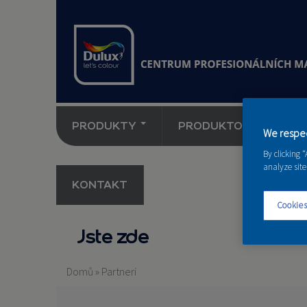
PRODUKTY
PRODUKTOVÉ NOVINK
We respec
By clicking 
analyze site
KONTAKT
Cookies
Jste zde
Domů
»
Partneri