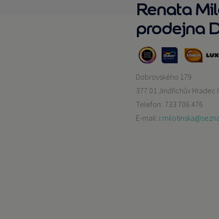
Renata Mil
prodejna
Dobrovského 179
377 01 Jindřichův Hradec I
Telefon:
733 706 476
E-mail:
r.milotinska@sezn