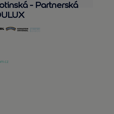
otinská - Partnerská
 DULUX
am.cz