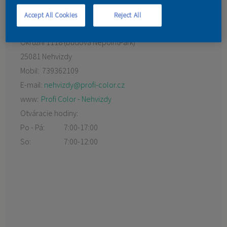
KONTAKT
Accept All Cookies
Reject All
Okružní 1118 (budova NepointPark)
25081 Nehvizdy
Mobil:
739362109
E-mail:
nehvizdy@profi-color.cz
www:
Profi Color - Nehvizdy
Otváracie hodiny:
Po - Pá:
7:00-17:00
So:
7:00-12:00