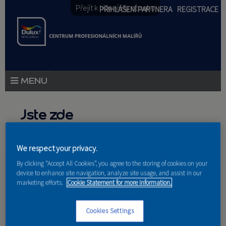
Přejít k hlavnímu obsahu
PŘIHLÁŠENÍ PARTNERA
REGISTRACE
PRODUKTY
Jste zde
PRODUKTOVÉ NOVINKY
Domů
»
Partneri
PORADENSTVÍ
We respect your privacy.
By clicking “Accept All Cookies”, you agree to the storing of cookies on your
AKCE A NOVINKY
device to enhance site navigation, analyze site usage, and assist in our
marketing efforts.
Cookie Statement for more information.
AKADEMIE
Cookies Settings
Profi Color, s.r.o.
PARTNEŘI