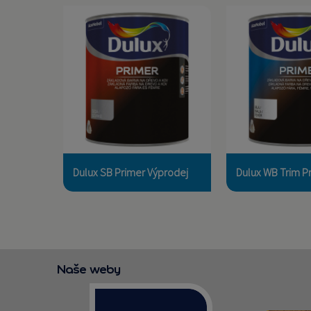
Základní barva na dřevo a kov
BÍLÁ ZÁ
- šedá
Prémiová vo
Prémiová syntetická základní
antikorozní zákl
barva s vynikajícím
mezivrstva 
antikorozním účinkem
oceli, pozinkované
kombinujícím bariérový a
hliníku, tvrdéh
inhibiční efekt.
další
Dulux SB Primer Výprodej
Dulux WB Trim P
Naše weby