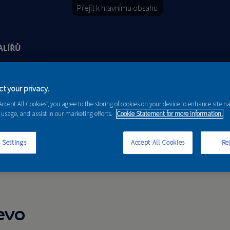
Přejít k hlavnímu obsahu
t your privacy.
Y
PORADENSTVÍ
AKCE A NOVINKY
“Accept All Cookies”, you agree to the storing of cookies on your device to enhance site n
 usage, and assist in our marketing efforts.
Cookie Statement for more information.
 Settings
Accept All Cookies
Rej
evo