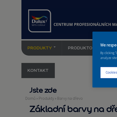
We respec
PRODUKTY
PRODUKTOVÉ NOVINK
By clicking 
analyze site
KONTAKT
Cookies
Jste zde
Domů
»
Produkty
»
Barvy na dřevo
Základní barvy na dř