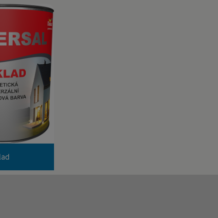
Á, ČERVENOHNĚDÁ
 základová barva
na dřeno a kov.
další
lad