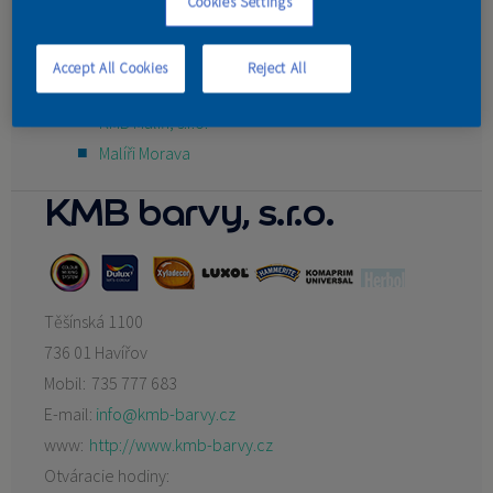
Cookies Settings
STERIDEX PLUS S.R.O
KONTAKT
radek biolek
Accept All Cookies
Reject All
Jan Kukol
KMB Malíři, s.r.o.
Malíři Morava
KMB barvy, s.r.o.
Těšínská 1100
736 01 Havířov
Mobil:
735 777 683
E-mail:
info@kmb-barvy.cz
www:
http://www.kmb-barvy.cz
Otváracie hodiny: