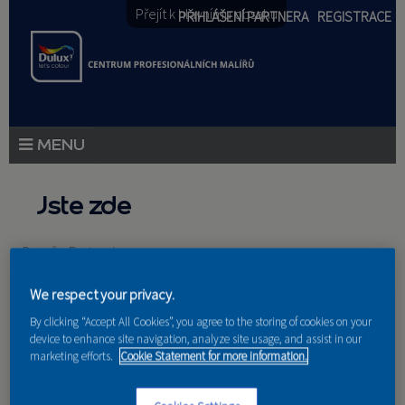
Přejít k hlavnímu obsahu
PŘIHLÁŠENÍ PARTNERA
REGISTRACE
PRODUKTY
Jste zde
PRODUKTOVÉ NOVINKY
Domů
»
Partneri
PORADENSTVÍ
We respect your privacy.
AKCE A NOVINKY
By clicking “Accept All Cookies”, you agree to the storing of cookies on your
device to enhance site navigation, analyze site usage, and assist in our
AKADEMIE
marketing efforts.
Cookie Statement for more information.
Nakupují u nás
PARTNEŘI