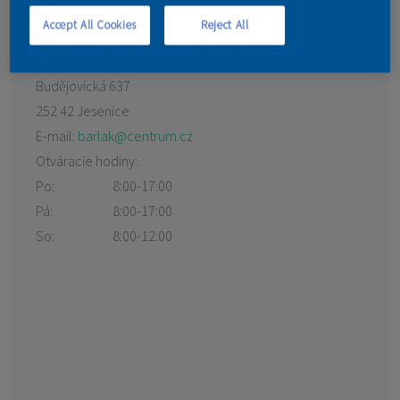
KONTAKT
Accept All Cookies
Reject All
Budějovická 637
252 42 Jesenice
E-mail:
barlak@centrum.cz
Otváracie hodiny:
Po:
8:00-17:00
Pá:
8:00-17:00
So:
8:00-12:00