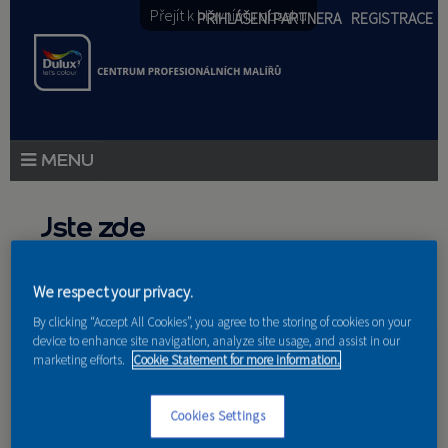
Přejít k hlavnímu obsahu
PŘIHLÁŠENÍ PARTNERA
REGISTRACE
PRODUKTY
Jste zde
PRODUKTOVÉ NOVINKY
Domů
»
Partneri
We respect your privacy.
PORADENSTVÍ
By clicking “Accept All Cookies”, you agree to the storing of cookies on your
AKCE A NOVINKY
device to enhance site navigation, analyze site usage, and assist in our
marketing efforts.
Cookie Statement for more information.
AKADEMIE
BARVY SPECIÁL
Cookies Settings
PARTNEŘI
VINECKÝ sro