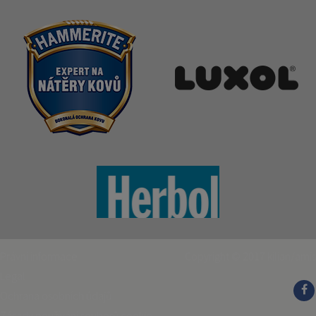
Právní informace
Copyright © 2017
kilian/amis
Legal
Ochrana osobních údajů
Zásady používání souborů cookie