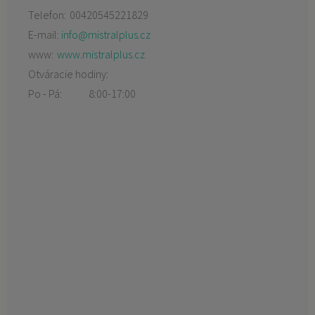
Telefon:
00420545221829
E-mail:
info@mistralplus.cz
www:
www.mistralplus.cz
Otváracie hodiny:
Po - Pá:
8:00-17:00