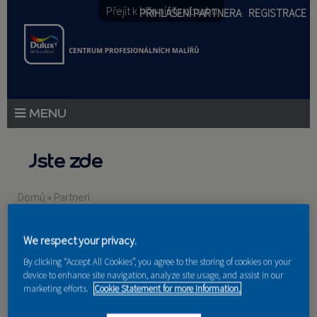
Přejít k hlavnímu obsahu
PŘIHLÁŠENÍ PARTNERA
REGISTRACE
PRODUKTY
Jste zde
PRODUKTOVÉ NOVINKY
Domů
»
Partneri
PORADENSTVÍ
AKCE A NOVINKY
We respect your privacy.
By clicking “Accept All Cookies”, you agree to the storing of cookies on your
AKADEMIE
device to enhance site navigation, analyze site usage, and assist in our
marketing efforts.
Cookie Statement for more information.
PARTNEŘI