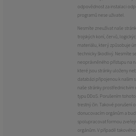
odpovědnost za instalaci odpo
programů nese uživatel.
Nesmíte zneužívat naše stránk
trojských koní, červů, logick
materiálu, který způsobuje ú
technicky škodlivý. Nesmíte se
neoprávněného přístupu na naš
které jsou stránky uloženy nebo
databázi připojenou k našim s
naše stránky prostřednictvím
typu DDoS. Porušením tohoto
trestný čin. Takové porušení
donucovacím orgánům a bude
spolupracovat formou zveřejn
orgánům. V případě takového 