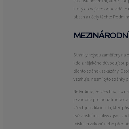
část ustanoveními, které jsou 
který co nejvíce odpovídá té 
obsah a účely těchto Podmíne
MEZINÁRODNÍ
Stránky nejsou zaměřeny na os
kde z nějakého důvodu jsou p
těchto stránek zakázány. Osob
vztahuje, nesmí tyto stránky p
Netvrdíme, že všechno, co na
je vhodné pro použití nebo p
všech jurisdikcích. Ti, kteří při
své vlastní iniciativy a jsou 
místních zákonů nebo předpis