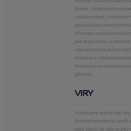
informací a obsahu poskytova
stránek, včetně všech polože
z našich stránek, a vyhrazujem
opravy kdykoli a bez předch
informace zveřejněné na těch
jako doporučení, na které lz
odpovědnost za jakékoli nep
stránkách a rozhodnutí založ
obsažených na stránkách jsou
uživatele.
VIRY
Vyvinuli jsme značné úsilí, ab
Nicméně nemůžeme zaručit a
nebo záruky, že naše stránky 