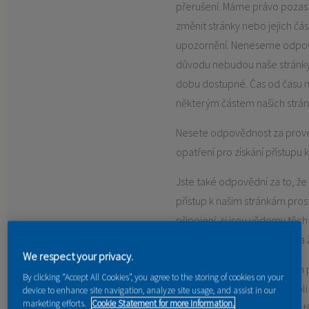
přerušení. Máme právo pozasta
změnit stránky nebo jejich čá
upozornění. Neneseme odpov
důvodu nebudou naše stránky 
dobu dostupné. Čas od času 
některým částem našich strá
Nesete odpovědnost za prov
opatření pro získání přístup
Jste také odpovědní za to, že
přístup k našim stránkám pro
připojení, si jsou vědomy těc
dalších platných podmínek a že
We respect your privacy.
Pokud si zvolíte nebo je Vám p
By clicking “Accept All Cookies”, you agree to the storing of cookies on your
uživatele, heslo nebo jakýkoli 
device to enhance site navigation, analyze site usage, and assist in our
marketing efforts.
Cookie Statement for more information.
bezpečnostních postupů, je t