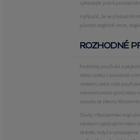
vyhledejte právní poradenství
V případě, že se překlad těch
původní anglické verze, angl
ROZHODNÉ P
Podmínky používání a jakýkoli
nebo vzniklý v souvislosti s n
vznikem, nebo Vaše používání 
mimosmluvních sporů nebo nár
souladu se zákony Nizozemsk
Soudy v Nizozemsku mají výluč
nárokem vyplývajícím nebo so
stránek, i když si vyhrazujem