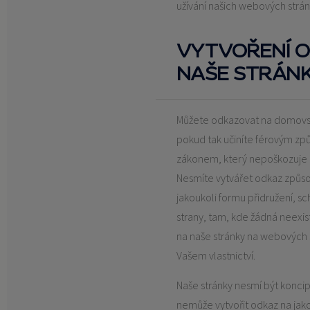
užívání našich webových strá
VYTVOŘENÍ 
NAŠE STRÁN
Můžete odkazovat na domovsk
pokud tak učiníte férovým zp
zákonem, který nepoškozuje n
Nesmíte vytvářet odkaz způs
jakoukoli formu přidružení, sc
strany, tam, kde žádná neexis
na naše stránky na webových 
Vašem vlastnictví.
Naše stránky nesmí být koncip
nemůže vytvořit odkaz na jakou