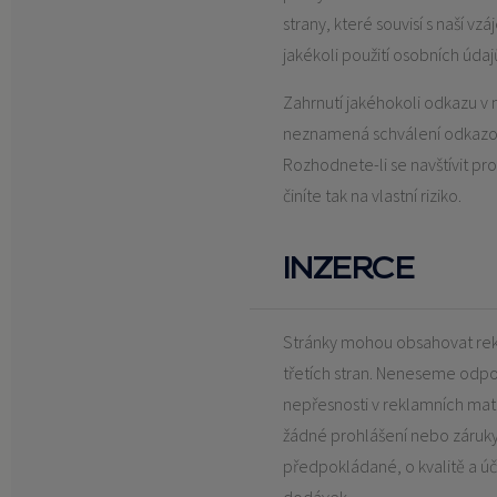
strany, které souvisí s naší 
jakékoli použití osobních údajů
Zahrnutí jakéhokoli odkazu v 
neznamená schválení odkazova
Rozhodnete-li se navštívit pro
činíte tak na vlastní riziko.
INZERCE
Stránky mohou obsahovat rek
třetích stran. Neneseme odp
nepřesnosti v reklamních ma
žádné prohlášení nebo záruky
předpokládané, o kvalitě a úč