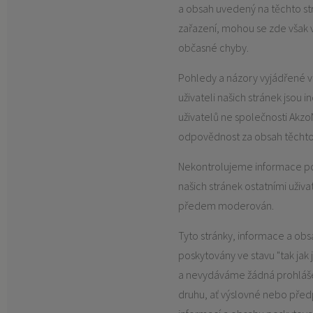
a obsah uvedený na těchto st
zařazení, mohou se zde však 
občasné chyby.
Pohledy a názory vyjádřené v
uživateli našich stránek jsou i
uživatelů ne společnosti Ak
odpovědnost za obsah těchto
Nekontrolujeme informace po
našich stránek ostatními uživa
předem moderován.
Tyto stránky, informace a obs
poskytovány ve stavu "tak jak 
a nevydáváme žádná prohláše
druhu, ať výslovné nebo předp