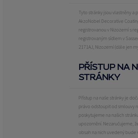
Tyto stránky jsou vlastněny a
AkzoNobel Decorative Coatings
registrovanou v Nizozemí s re
registrovaným sídlem v Sasse
2171AJ, Nizozemí (dále jen my
PŘÍSTUP NA 
STRÁNKY
Přístup na naše stránky je do
právo odstoupit od smlouvy n
poskytujeme na našich strán
upozornění. Nezaručujeme, že
obsah na nich uvedený bude 