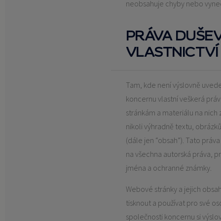
neobsahuje chyby nebo vynec
PRÁVA DUŠE
VLASTNICTVÍ
Tam, kde není výslovně uved
koncernu vlastní veškerá práv
stránkám a materiálu na nich
nikoli výhradně textu, obrázků
(dále jen “obsah”). Tato práv
na všechna autorská práva, p
jména a ochranné známky.
Webové stránky a jejich obsa
tisknout a používat pro své os
společnosti koncernu si výsl