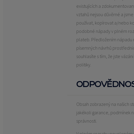
existujících a zdokumentova
vztahů nejsou důvěrné a jsme 
používat, kopírovat a/nebo k
podobné nápady v plném roz
plateb. Předložením nápadu 
písemných návrhů prostřednic
souhlasíte s tím, že jste váz
politiky.
ODPOVĚDNO
Obsah zobrazený na našich st
jakékoli garance, podmínek ne
správnosti.
V plném rozsahu povoleném 