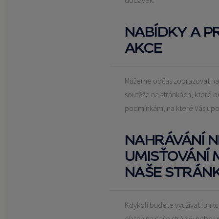
dodávek.
NABÍDKY A P
AKCE
Můžeme občas zobrazovat na
soutěže na stránkách, které 
podmínkám, na které Vás up
NAHRÁVÁNÍ 
UMISŤOVÁNÍ 
NAŠE STRÁN
Kdykoli budete využívat funkc
obsah na naše stránky nebo u