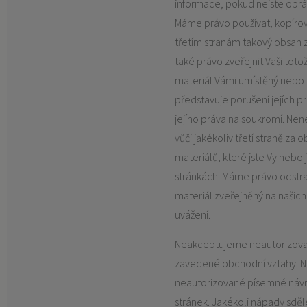
informace, pokud nejste opráv
Máme právo používat, kopírova
třetím stranám takový obsah 
také právo zveřejnit Vaši totožn
materiál Vámi umístěný nebo 
představuje porušení jejích p
jejího práva na soukromí. N
vůči jakékoliv třetí straně za
materiálů, které jste Vy nebo j
stránkách. Máme právo odstra
materiál zveřejněný na našich
uvážení.
Neakceptujeme neautorizov
zavedené obchodní vztahy. N
neautorizované písemné návr
stránek. Jakékoli nápady sdě