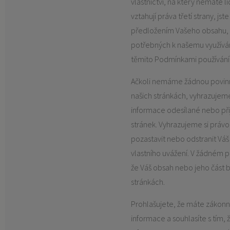
vlastnictví, na který nemáte l
vztahují práva třetí strany, js
předložením Vašeho obsahu, 
potřebných k našemu využíván
těmito Podmínkami používání 
Ačkoli nemáme žádnou povin
našich stránkách, vyhrazujeme
informace odesílané nebo při
stránek. Vyhrazujeme si práv
pozastavit nebo odstranit Váš
vlastního uvážení. V žádném 
že Váš obsah nebo jeho část 
stránkách.
Prohlašujete, že máte zákon
informace a souhlasíte s tím,