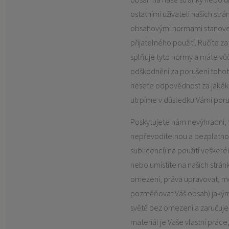
ostatními uživateli našich strá
obsahovými normami stanove
přijatelného použití. Ručíte z
splňuje tyto normy a máte v
odškodnění za porušení tohot
nesete odpovědnost za jakékol
utrpíme v důsledku Vámi por
Poskytujete nám nevýhradní, 
nepřevoditelnou a bezplatnou
sublicenci) na použití vešker
nebo umístíte na našich stránk
omezení, práva upravovat, m
pozměňovat Váš obsah) jaký
světě bez omezení a zaručuje
materiál je Vaše vlastní práce,