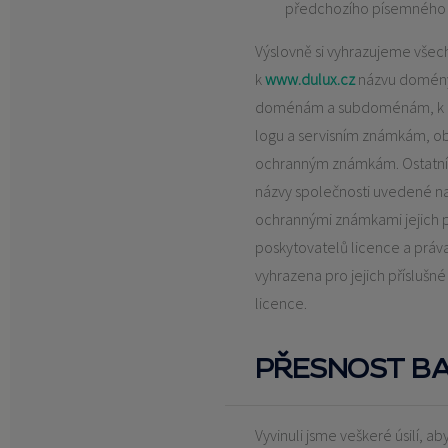
předchozího písemného 
Výslovně si vyhrazujeme všec
k
www.dulux.cz
názvu domény 
doménám a subdoménám, k n
logu a servisním známkám, 
ochranným známkám. Ostatní
názvy společnosti uvedené na
ochrannými známkami jejich př
poskytovatelů licence a práv
vyhrazena pro jejich příslušn
licence.
PŘESNOST B
Vyvinuli jsme veškeré úsilí, a