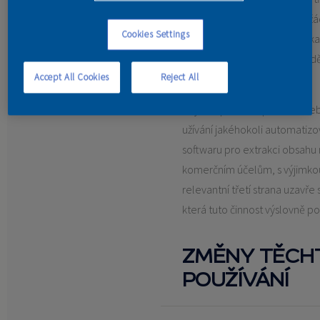
za důvěrné a nesdělovat je žá
Cookies Settings
zablokovat jakýkoliv identifik
ať už vybrané Vámi nebo přid
Accept All Cookies
Reject All
svého užívání.
Nejste oprávněni používat n
užívání jakéhokoli automati
softwaru pro extrakci obsahu 
komerčním účelům, s výjimkou
relevantní třetí strana uzavř
která tuto činnost výslovně po
ZMĚNY TĚCH
POUŽÍVÁNÍ