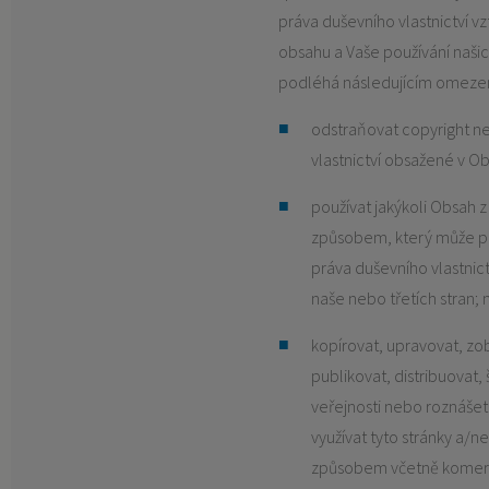
práva duševního vlastnictví vzt
obsahu a Vaše používání našic
podléhá následujícím omezen
odstraňovat copyright n
vlastnictví obsažené v O
používat jakýkoli Obsah z
způsobem, který může po
práva duševního vlastnic
naše nebo třetích stran;
kopírovat, upravovat, zo
publikovat, distribuovat, š
veřejnosti nebo roznášet 
využívat tyto stránky a/n
způsobem včetně komerčn