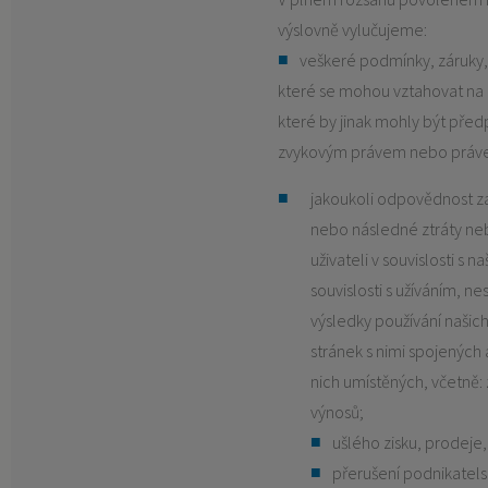
výslovně vylučujeme:
veškeré podmínky, záruky,
které se mohou vztahovat na 
které by jinak mohly být př
zvykovým právem nebo právem
jakoukoli odpovědnost za
nebo následné ztráty neb
uživateli v souvislosti s 
souvislosti s užíváním, n
výsledky používání našic
stránek s nimi spojených
nich umístěných, včetně: 
výnosů;
ušlého zisku, prodeje
přerušení podnikatelsk