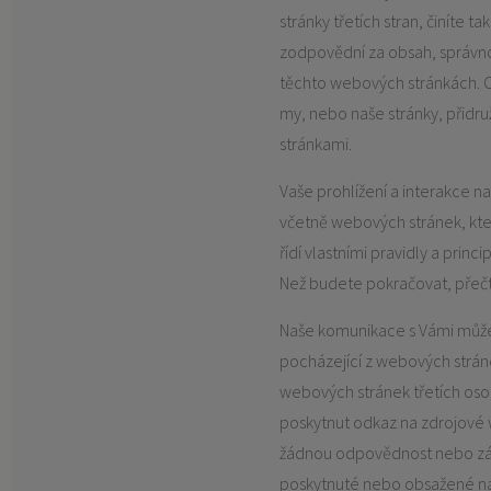
stránky třetích stran, činíte ta
zodpovědní za obsah, správn
těchto webových stránkách. 
my, nebo naše stránky, přidru
stránkami.
Vaše prohlížení a interakce n
včetně webových stránek, kter
řídí vlastními pravidly a prin
Než budete pokračovat, přečtě
Naše komunikace s Vámi můž
pocházející z webových stránek
webových stránek třetích os
poskytnut odkaz na zdrojové
žádnou odpovědnost nebo záv
poskytnuté nebo obsažené na