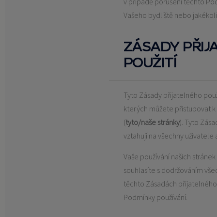
v případě porušení těchto Po
Vašeho bydliště nebo jakékoli 
ZÁSADY PŘIJ
POUŽITÍ
Tyto Zásady přijatelného použ
kterých můžete přistupovat 
(
tyto/naše stránky
). Tyto Zása
vztahují na všechny uživatele 
Vaše používání našich stránek
souhlasíte s dodržováním vše
těchto Zásadách přijatelného 
Podmínky používání.