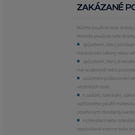
ZAKÁZANÉ PO
Můžete používat naše stránk
Nesmíte používat naše stránky
způsobem, který porušuje 
mezinárodní zákony nebo naří
způsobem, který je nezá
má nezákonné nebo podvodné
za účelem poškozování ne
nezletilých osob,
k zasílání, nahrávání, stah
opětovného použití materiálu,
obsahovými standardy uveden
k přenášení nebo odesílá
nepovolené inzerce nebo pr