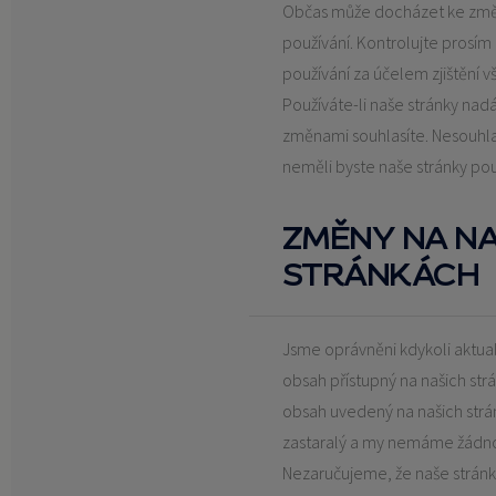
Občas může docházet ke zm
používání. Kontrolujte prosím
používání za účelem zjištění
Používáte-li naše stránky nad
změnami souhlasíte. Nesouhlas
neměli byste naše stránky pou
ZMĚNY NA NA
STRÁNKÁCH
Jsme oprávněni kdykoli aktual
obsah přístupný na našich str
obsah uvedený na našich str
zastaralý a my nemáme žádnou
Nezaručujeme, že naše strán