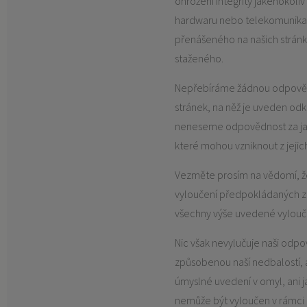
ohrožení integrity jakéhokoli
hardwaru nebo telekomunikač
přenášeného na našich stránk
staženého.
Nepřebíráme žádnou odpově
stránek, na něž je uveden odk
neneseme odpovědnost za jak
které mohou vzniknout z jejich
Vezměte prosím na vědomí, že
vyloučení předpokládaných z
všechny výše uvedené vylouče
Nic však nevylučuje naši odp
způsobenou naší nedbalostí, 
úmyslné uvedení v omyl, ani ja
nemůže být vyloučen v rámci 