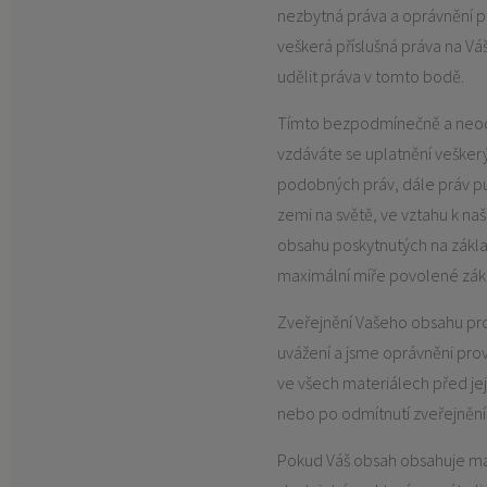
nezbytná práva a oprávnění př
veškerá příslušná práva na V
udělit práva v tomto bodě.
Tímto bezpodmínečně a neodv
vzdáváte se uplatnění veškerý
podobných práv, dále práv pub
zemi na světě, ve vztahu k na
obsahu poskytnutých na zákl
maximální míře povolené zá
Zveřejnění Vašeho obsahu pr
uvážení a jsme oprávněni pr
ve všech materiálech před jej
nebo po odmítnutí zveřejnění
Pokud Váš obsah obsahuje mat