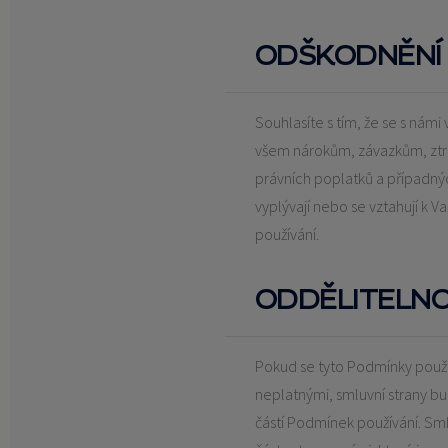
ODŠKODNĚNÍ
Souhlasíte s tím, že se s námi 
všem nárokům, závazkům, ztr
právních poplatků a případnýc
vyplývají nebo se vztahují k
používání.
ODDĚLITELN
Pokud se tyto Podmínky použí
neplatnými, smluvní strany bu
částí Podmínek používání. Sml