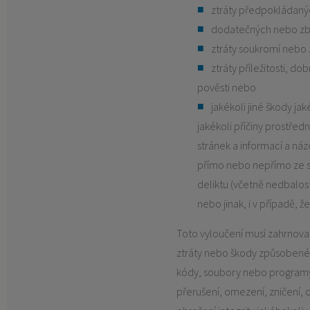
ztráty předpokládaný
dodatečných nebo zb
ztráty soukromí nebo z
ztráty příležitosti, 
pověsti nebo
jakékoli jiné škody jak
jakékoli příčiny prostřed
stránek a informací a náz
přímo nebo nepřímo ze s
deliktu (včetně nedbalost
nebo jinak, i v případě, ž
Toto vyloučení musí zahrnov
ztráty nebo škody způsobené 
kódy, soubory nebo program
přerušení, omezení, zničení,