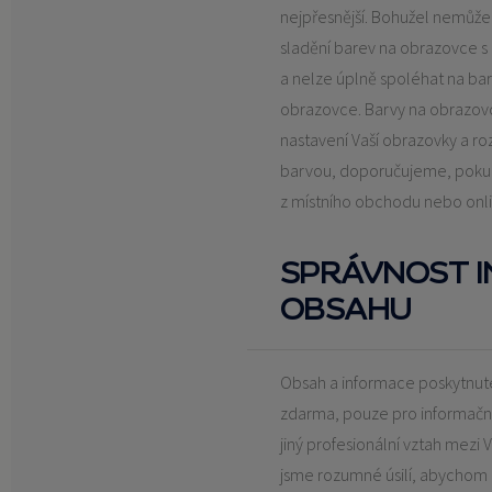
nejpřesnější. Bohužel nemůž
sladění barev na obrazovce s
a nelze úplně spoléhat na bar
obrazovce. Barvy na obrazovce
nastavení Vaší obrazovky a rozli
barvou, doporučujeme, pokud
z místního obchodu nebo onli
SPRÁVNOST I
OBSAHU
Obsah a informace poskytnuté
zdarma, pouze pro informační 
jiný profesionální vztah mezi V
jsme rozumné úsilí, abychom z