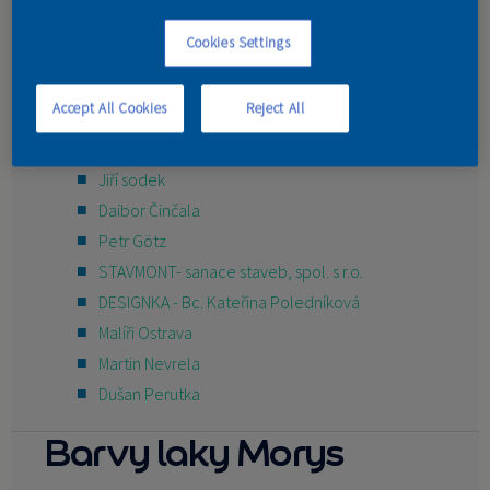
Martin Tobola
KONTAKT
Cookies Settings
JKt interiery
První malířská
Accept All Cookies
Reject All
ab concept & design s.r.o.
Ondřej Snášel
Jiří sodek
Daibor Činčala
Petr Götz
STAVMONT- sanace staveb, spol. s r.o.
DESIGNKA - Bc. Kateřina Poledníková
Malíři Ostrava
Martin Nevrela
Dušan Perutka
Barvy laky Morys