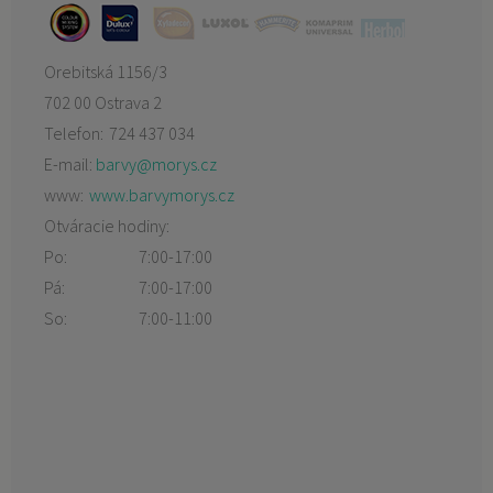
Orebitská 1156/3
702 00 Ostrava 2
Telefon:
724 437 034
E-mail:
barvy@morys.cz
www:
www.barvymorys.cz
Otváracie hodiny:
Po:
7:00-17:00
Pá:
7:00-17:00
So:
7:00-11:00