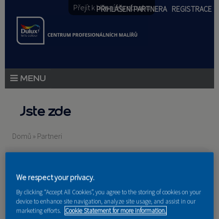
Přejít k hlavnímu obsahu
PŘIHLÁŠENÍ PARTNERA
REGISTRACE
PRODUKTY
Jste zde
PRODUKTOVÉ NOVINKY
Domů
»
Partneri
PORADENSTVÍ
AKCE A NOVINKY
We respect your privacy.
AKADEMIE
By clicking “Accept All Cookies”, you agree to the storing of cookies on your
Nakupují u nás
device to enhance site navigation, analyze site usage, and assist in our
PARTNEŘI
marketing efforts.
Cookie Statement for more information.