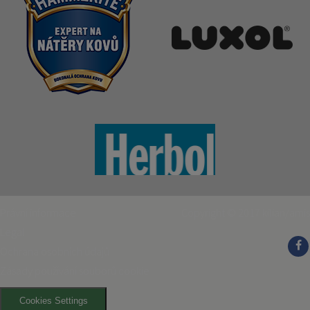
Právní informace
Copyright © 2017
kilian/amis
Legal
Ochrana osobních údajů
Zásady používání souborů cookie
Cookies Settings