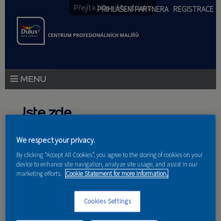
Přejít k hlavnímu obsahu
PŘIHLÁŠENÍ PARTNERA
REGISTRACE
PRODUKTY
Jste zde
PRODUKTOVÉ NOVINKY
Domů
»
Partneri
We respect your privacy.
PORADENSTVÍ
By clicking “Accept All Cookies”, you agree to the storing of cookies on your
device to enhance site navigation, analyze site usage, and assist in our
AKCE A NOVINKY
marketing efforts.
Cookie Statement for more information.
AKADEMIE
Cookies Settings
PARTNEŘI
RENOVO Petr Poslední