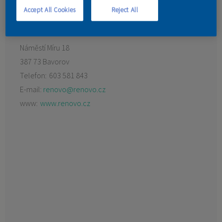
Accept All Cookies
Reject All
KONTAKT
Náměstí Míru 18
387 73 Bavorov
Telefon:
603 581 843
E-mail:
renovo@renovo.cz
www:
www.renovo.cz