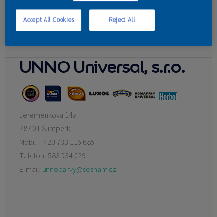
Martin Ceh
Martin zdráhal
KONTAKT
Accept All Cookies
Reject All
Grmik
David Petráš
UNNO Universal, s.r.o.
Jeremenkova 14a
787 01 Šumperk
Mobil:
+420 733 116 685
Telefon:
583 034 029
E-mail:
unnobarvy@seznam.cz