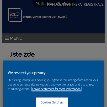
Přejít k hlavnímu obsahu
PŘIHLÁŠENÍ PARTNERA
REGISTRACE
PRODUKTY
Jste zde
PRODUKTOVÉ NOVINKY
Domů
»
Partneri
PORADENSTVÍ
We respect your privacy.
By clicking “Accept All Cookies”, you agree to the storing of cookies on your
AKCE A NOVINKY
device to enhance site navigation, analyze site usage, and assist in our
marketing efforts.
Cookie Statement for more information.
AKADEMIE
Nakupují u nás
Cookies Settings
PARTNEŘI