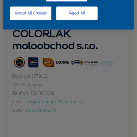
Amis
LKD design s.r.o.
KONTAKT
Accept All Cookies
Reject All
Pavel Danko
COLORLAK
maloobchod s.r.o.
Dobšická 3579/15
669 02 Znojmo
Telefon:
739 302 028
E-mail:
znojmoobchod@cscolor.cz
www:
www.cscolor.cz