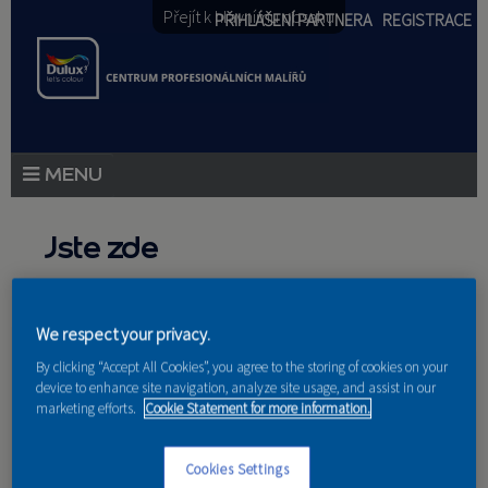
Přejít k hlavnímu obsahu
PŘIHLÁŠENÍ PARTNERA
REGISTRACE
PRODUKTY
Jste zde
PRODUKTOVÉ NOVINKY
Domů
»
Partneri
PORADENSTVÍ
We respect your privacy.
By clicking “Accept All Cookies”, you agree to the storing of cookies on your
AKCE A NOVINKY
device to enhance site navigation, analyze site usage, and assist in our
marketing efforts.
Cookie Statement for more information.
AKADEMIE
Nakupují u nás
PARTNEŘI
Cookies Settings