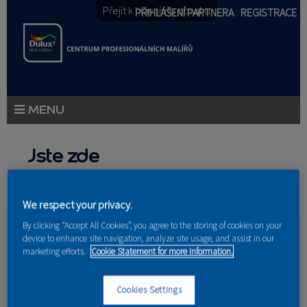
Přejít k hlavnímu obsahu
PŘIHLÁŠENÍ PARTNERA
REGISTRACE
PRODUKTY
Jste zde
PRODUKTOVÉ NOVINKY
Domů
»
Partneri
PORADENSTVÍ
We respect your privacy.
By clicking “Accept All Cookies”, you agree to the storing of cookies on your
AKCE A NOVINKY
device to enhance site navigation, analyze site usage, and assist in our
marketing efforts.
Cookie Statement for more information.
AKADEMIE
Cookies Settings
Petr Burian
PARTNEŘI