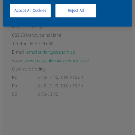
KONTAKT
Accept All Cookies
Reject All
Havlíčkova 390/19
683 23 Ivanovice na Hané
Telefon:
604 744 630
E-mail:
emailburian@seznam.cz
www:
www.barvylaky.sikovnerucicky.cz
Otváracie hodiny:
Po:
8:00-12:00, 13:00-16:30
Pá:
8:00-12:00, 13:00-16:30
So:
8:00-11:00