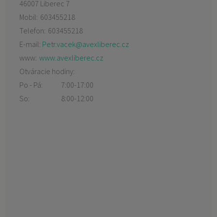
46007 Liberec 7
Mobil:
603455218
Telefon:
603455218
E-mail:
Petr.vacek@avexliberec.cz
www:
www.avexliberec.cz
Otváracie hodiny:
Po - Pá:
7:00-17:00
So:
8:00-12:00