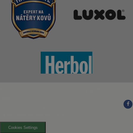
Právní informace
Copyright © 2017
kilian/amis
Legal
Ochrana osobních údajů
Zásady používání souborů cookie
Cookies Settings