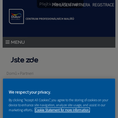
Přejít k hlavnímu obsahu
PŘIHLÁŠENÍ PARTNERA
REGISTRACE
PRODUKTY
Jste zde
PRODUKTOVÉ NOVINKY
Domů
»
Partneri
PORADENSTVÍ
AKCE A NOVINKY
We respect your privacy.
By clicking “Accept All Cookies”, you agree to the storing of cookies on your
AKADEMIE
device to enhance site navigation, analyze site usage, and assist in our
marketing efforts.
Cookie Statement for more information.
Nakupují u nás
PARTNEŘI