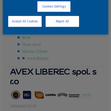
Cookies Settings
KONTAKT
Luboš Procházka
Miroslav Kalfeřt
Accept All Cookies
Reject All
Foršt Paintwork s.r.o.
pavel voplakal
Brokl
Pavel Jaroš
Miloslav Žďárek
Karel Bartizal
AVEX LIBEREC spol. s
r.o
Ještědská 52/39