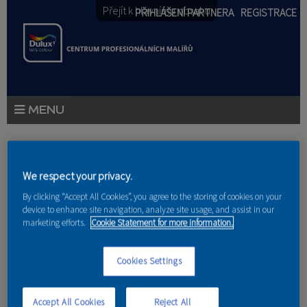
Přejít k hlavnímu obsahu
PŘIHLÁŠENÍ PARTNERA
REGISTRACE
PRODUKTY
PRODUKTOVÉ NOVINKY
Jste zde
We respect your privacy.
By clicking “Accept All Cookies”, you agree to the storing of cookies on your
PORADENSTVÍ
device to enhance site navigation, analyze site usage, and assist in our
Domov
»
Referencie
»
František Máša
marketing efforts.
Cookie Statement for more information.
AKCE A NOVINKY
Dětský pokoj
Cookies Settings
AKADEMIE
PARTNEŘI
Accept All Cookies
Reject All