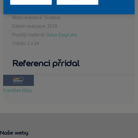
KONTAKT
Místo realizace:
Svatava
Datum realizace:
2019
Použitý materiál:
Dulux EasyCare
Odstín:
1 a 14
Referenci přridal
František Máša
Naše weby