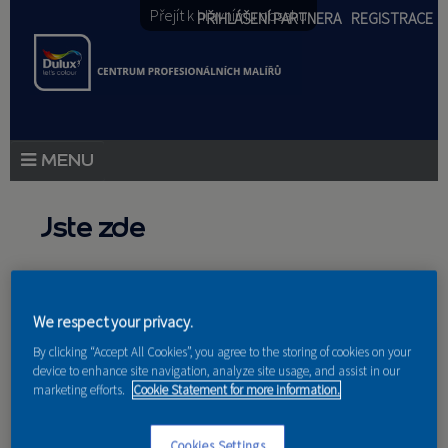
Přejít k hlavnímu obsahu
PŘIHLÁŠENÍ PARTNERA
REGISTRACE
PRODUKTY
Jste zde
PRODUKTOVÉ NOVINKY
Domů
»
Partneri
PORADENSTVÍ
We respect your privacy.
AKCE A NOVINKY
By clicking “Accept All Cookies”, you agree to the storing of cookies on your
device to enhance site navigation, analyze site usage, and assist in our
AKADEMIE
Nakupují u nás
marketing efforts.
Cookie Statement for more information.
PARTNEŘI
Cookies Settings