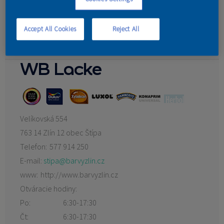
Jaromír Brázda
Karel Urban
KONTAKT
Malířství-natěračství Pavel Maňák
Accept All Cookies
Reject All
Petr Ševců
WB Lacke
Velíkovská 554
763 14 Zlín 12 obec Štípa
Telefon:
577 914 250
E-mail:
stipa@barvyzlin.cz
www:
http://www.barvyzlin.cz
Otváracie hodiny:
Po:
6:30-17:30
Čt:
6:30-17:30