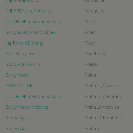
Mana - barvy s.r.o.
Pardubice
CHEMPEX s.r.o. Polabiny
Pardubice
COLORLAK maloobchod s.r.o.
Plzeň
Barvy a Laky Modrý Racek
Plzeň
Ing. Roman Bittengl
Plzeň
Profi Barvy s.r.o.
Poděbrady
BÁČA, Polička s.r.o.
Polička
Barvy Kövak
Polná
PROFI-COLOR
Praha -9, Čakovice
COLORLAK maloobchod s.r.o.
Praha 10 Vinohrady
Barvy Morys - Vršovice
Praha 10-Vršovice
Kupbarvy.cz
Praha 14-Hloubětín
Motl Václav
Praha 3