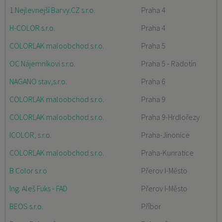
1.Nejlevnejší Barvy.CZ s.r.o.
Praha 4
H-COLOR s.r.o.
Praha 4
COLORLAK maloobchod s.r.o.
Praha 5
OC Nájemníkovi s.r.o.
Praha 5 - Radotín
NAGANO stav,s.r.o.
Praha 6
COLORLAK maloobchod s.r.o.
Praha 9
COLORLAK maloobchod s.r.o.
Praha 9-Hrdlořezy
ICOLOR, s.r.o.
Praha-Jinonice
COLORLAK maloobchod s.r.o.
Praha-Kunratice
B Color s.r.o
Přerov I-Město
Ing. Aleš Fuks - FAD
Přerov I-Město
BEOS s.r.o.
Příbor