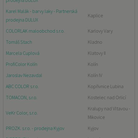
prodejna DULUX
Karel Malák - barvy laky - Partnerská
Kaplice
prodejna DULUX
COLORLAK maloobchod s.r.o.
Karlovy Vary
Tomáš Stach
Kladno
Marcela Cuplová
Klatovy II
ProfiColor Kolín
Kolín
Jaroslav Nezavdal
Kolín IV
ABC COLOR s.r.o.
Kopřivnice Lubina
TOMACON, s.r.o.
Kostelec nad Orlicí
Kralupy nad Vltavou -
VeKr Color, s.r.o.
Mikovice
PROZK. s.r.o. - prodejna Kyjov
Kyjov