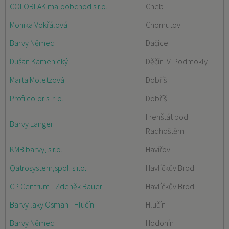
COLORLAK maloobchod s.r.o.
Cheb
Monika Vokřálová
Chomutov
Barvy Němec
Dačice
Dušan Kamenický
Děčín IV-Podmokly
Marta Moletzová
Dobříš
Profi color s. r. o.
Dobříš
Frenštát pod
Barvy Langer
Radhoštěm
KMB barvy, s.r.o.
Havířov
Qatrosystem,spol. s r.o.
Havlíčkův Brod
CP Centrum - Zdeněk Bauer
Havlíčkův Brod
Barvy laky Osman - Hlučín
Hlučín
Barvy Němec
Hodonín