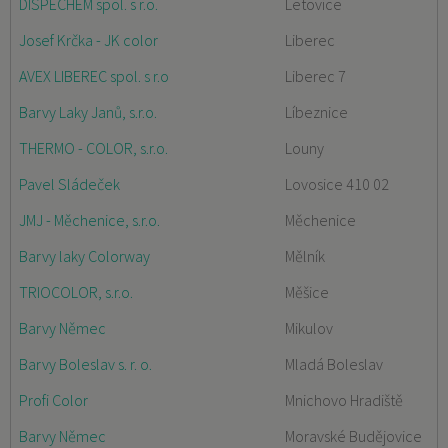
DISPECHEM spol. s r.o.
Letovice
Josef Krčka - JK color
Liberec
AVEX LIBEREC spol. s r.o
Liberec 7
Barvy Laky Janů, s.r.o.
Líbeznice
THERMO - COLOR, s.r.o.
Louny
Pavel Sládeček
Lovosice 410 02
JMJ - Měchenice, s.r.o.
Měchenice
Barvy laky Colorway
Mělník
TRIOCOLOR, s.r.o.
Měšice
Barvy Němec
Mikulov
Barvy Boleslav s. r. o.
Mladá Boleslav
Profi Color
Mnichovo Hradiště
Barvy Němec
Moravské Budějovice