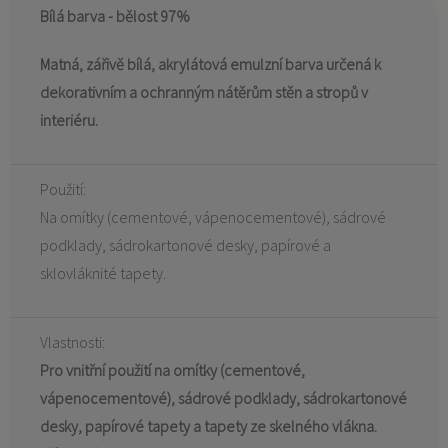
Bílá barva - bělost 97%
Matná, zářivě bílá, akrylátová emulzní barva určená k
dekorativním a ochranným nátěrům stěn a stropů v
interiéru.
Použití:
Na omítky (cementové, vápenocementové), sádrové
podklady, sádrokartonové desky, papírové a
sklovláknité tapety.
Vlastnosti:
Pro vnitřní použití na omítky (cementové,
vápenocementové), sádrové podklady, sádrokartonové
desky, papírové tapety a tapety ze skelného vlákna.