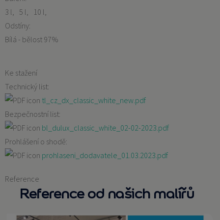
3 l
5 l
10 l
Odstíny:
Bílá - bělost 97%
Ke stažení
Technický list:
tl_cz_dx_classic_white_new.pdf
Bezpečnostní list:
bl_dulux_classic_white_02-02-2023.pdf
Prohlášení o shodě:
prohlaseni_dodavatele_01.03.2023.pdf
Reference
Reference od našich malířů