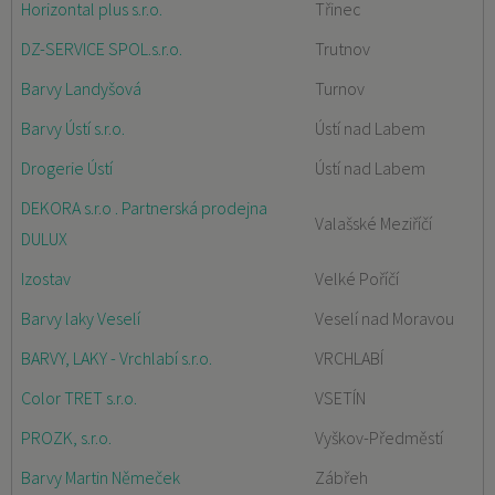
Horizontal plus s.r.o.
Třinec
DZ-SERVICE SPOL.s.r.o.
Trutnov
Barvy Landyšová
Turnov
Barvy Ústí s.r.o.
Ústí nad Labem
Drogerie Ústí
Ústí nad Labem
DEKORA s.r.o . Partnerská prodejna
Valašské Meziříčí
DULUX
Izostav
Velké Poříčí
Barvy laky Veselí
Veselí nad Moravou
BARVY, LAKY - Vrchlabí s.r.o.
VRCHLABÍ
Color TRET s.r.o.
VSETÍN
PROZK, s.r.o.
Vyškov-Předměstí
Barvy Martin Němeček
Zábřeh