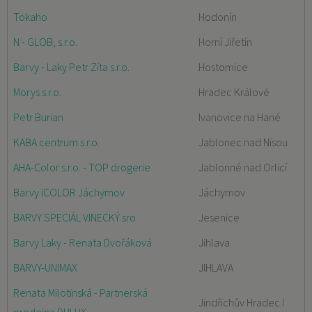
Tokaho
Hodonín
N - GLOB, s.r.o.
Horní Jiřetín
Barvy - Laky Petr Zíta s.r.o.
Hostomice
Morys s.r.o.
Hradec Králové
Petr Burian
Ivanovice na Hané
KABA centrum s.r.o.
Jablonec nad Nisou
AHA-Color s.r.o. - TOP drogerie
Jablonné nad Orlicí
Barvy iCOLOR Jáchymov
Jáchymov
BARVY SPECIÁL VINECKÝ sro
Jesenice
Barvy Laky - Renata Dvořáková
Jihlava
BARVY-UNIMAX
JIHLAVA
Renata Milotinská - Partnerská
Jindřichův Hradec I