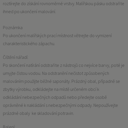
roztírejte do získání rovnoměrné vrstvy. Malířskou pásku odstraňte
ihned po ukončení malování.
Poznámka
Po ukončení malířských prací místnost větrejte do vymizení
charakteristického zápachu.
Čištění nářadí:
Po skončení natírání odstraňte z nástrojů co nejvíce barvy, poté je
umyjte čistou vodou. Na odstranění nečistot způsobených
malováním použijte běžné saponáty. Prázdný obal, případně se
zbytky výrobku, odkládejte na místě určeném obcí k
odkládání nebezpečných odpadů nebo předejte osobě
oprávněné k nakládání s nebezpečnými odpady. Nepoužívejte
prázdné obaly ke skladování potravin.
Balení: