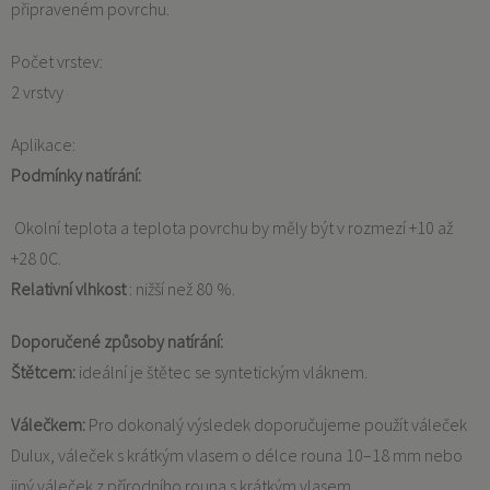
připraveném povrchu.
Počet vrstev:
2 vrstvy
Aplikace:
Podmínky natírání:
Okolní teplota a teplota povrchu by měly být v rozmezí +10 až
+28 0C.
Relativní vlhkost
: nižší než 80 %.
Doporučené způsoby natírání:
Štětcem:
ideální je štětec se syntetickým vláknem.
Válečkem:
Pro dokonalý výsledek doporučujeme použít váleček
Dulux, váleček s krátkým vlasem o délce rouna 10–18 mm nebo
jiný váleček z přírodního rouna s krátkým vlasem.