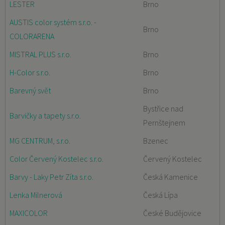
LESTER
Brno
AUSTIS color systém s.r.o. -
Brno
COLORARENA
MISTRAL PLUS s.r.o.
Brno
H-Color s.r.o.
Brno
Barevný svět
Brno
Bystřice nad
Barvičky a tapety s.r.o.
Pernštejnem
MG CENTRUM, s.r.o.
Bzenec
Color Červený Kostelec s.r.o.
Červený Kostelec
Barvy - Laky Petr Zíta s.r.o.
Česká Kamenice
Lenka Milnerová
Česká Lípa
MAXICOLOR
České Budějovice