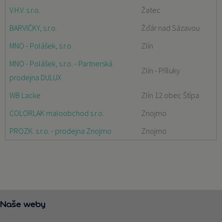
V.H.V. s.r.o.
Žatec
BARVIČKY, s.r.o.
Žďár nad Sázavou
MNO - Polášek, s.r.o.
Zlín
MNO - Polášek, s.r.o. - Partnerská
Zlín - Příluky
prodejna DULUX
WB Lacke
Zlín 12 obec Štípa
COLORLAK maloobchod s.r.o.
Znojmo
PROZK. s.r.o. - prodejna Znojmo
Znojmo
Naše weby