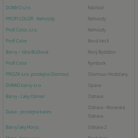
DOMIVO s.r.o.
Náchod
PROFI COLOR - Nehvizdy
Nehvizdy
Profi Color, s.r.o.
Nehvizdy
Profi Color
Nová Ves II
Barvy – Věra Bučková
Nový Byddžov
Profi Color
Nymburk
PROZK s.r.o. prodejna Olomouc
Olomouc-Hodolany
DUMAG barvy s.r.o
Opava
Barvy - Laky Osman
Ostrava
Ostrava - Moravská
Dulux - prodejna barev
Ostrava
Barvy laky Morys
Ostrava 2