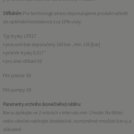
Stříkáním:
Pro technologii airless doporučujeme produkt naředit
do optimální konzistence cca 10% vody.
Typ trysky: LP517
• pracovní tlak doporučený 160 bar , min. 135 [bar]
• průměr trysky 0,017 "
• pro úhel stříkání 50
Filtr pistole: 60
Filtr pumpy: 60
Parametry vrchního (konečného) nátěru:
Barvu aplikujte ve 2 vrstvách v intervalu min. 2 hodin. Na štětec
nebo váleček nabírejte dostatečné, rovnoměrné množství barvy a
důkladně