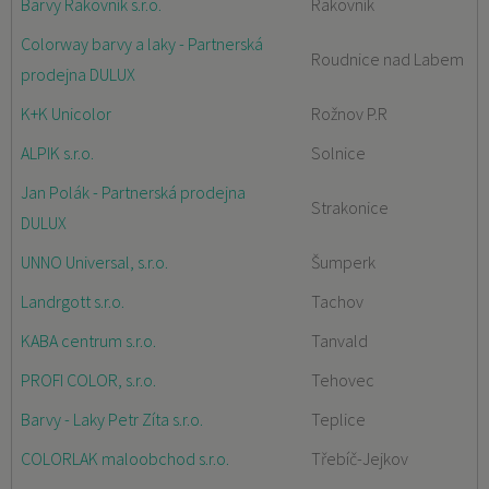
Barvy Rakovník s.r.o.
Rakovník
Colorway barvy a laky - Partnerská
Roudnice nad Labem
prodejna DULUX
K+K Unicolor
Rožnov P.R
ALPIK s.r.o.
Solnice
Jan Polák - Partnerská prodejna
Strakonice
DULUX
UNNO Universal, s.r.o.
Šumperk
Landrgott s.r.o.
Tachov
KABA centrum s.r.o.
Tanvald
PROFI COLOR, s.r.o.
Tehovec
Barvy - Laky Petr Zíta s.r.o.
Teplice
COLORLAK maloobchod s.r.o.
Třebíč-Jejkov