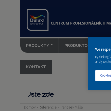
PRODUKTY
PRODUKTOVÉ NOVINK
We respec
By clicking 
analyze site
KONTAKT
Cookies
Jste zde
Domov
»
Referencie
»
František Máša