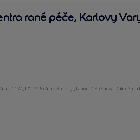
ntra rané péče, Karlovy Var
 (Dulux COW), D0.03.56 (Dulux Rapidry), Lahodně Krémová (Dulux Satin F