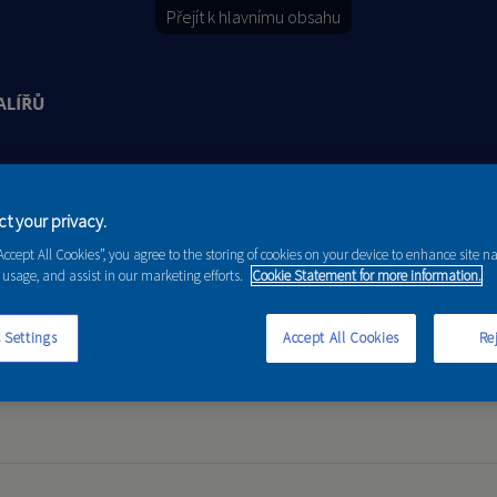
Přejít k hlavnímu obsahu
Y
PORADENSTVÍ
AKCE A NOVINKY
t your privacy.
“Accept All Cookies”, you agree to the storing of cookies on your device to enhance site n
 usage, and assist in our marketing efforts.
Cookie Statement for more information.
 Settings
Accept All Cookies
Rej