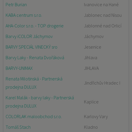
Petr Burian
Ivanovice na Hané
KABA centrum s.r.o.
Jablonec nad Nisou
AHA-Color s.r.o. - TOP drogerie
Jablonné nad Orlicí
Barvy iCOLOR Jáchymov
Jáchymov
BARVY SPECIÁL VINECKÝ sro
Jesenice
Barvy Laky - Renata Dvořáková
Jihlava
BARVY-UNIMAX
JIHLAVA
Renata Milotinská - Partnerská
Jindřichův Hradec I
prodejna DULUX
Karel Malák - barvy laky - Partnerská
Kaplice
prodejna DULUX
COLORLAK maloobchod s.r.o.
Karlovy Vary
Tomáš Stach
Kladno