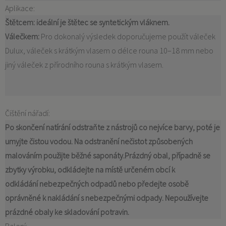
Aplikace:
Štětcem:
ideální je štětec se syntetickým vláknem.
Válečkem:
Pro dokonalý výsledek doporučujeme použít váleček
Dulux, váleček s krátkým vlasem o délce rouna 10–18 mm nebo
jiný váleček z přírodního rouna s krátkým vlasem.
Čištění nářadí:
Po skončení natírání odstraňte z nástrojů co nejvíce barvy, poté je
umyjte čistou vodou. Na odstranění nečistot způsobených
malováním
použijte běžné saponáty.Prázdný obal, případně se
zbytky výrobku, odkládejte na místě určeném obcí k
odkládání nebezpečných odpadů nebo předejte osobě
oprávněné k nakládání s nebezpečnými odpady. Nepoužívejte
prázdné obaly ke skladování potravin.