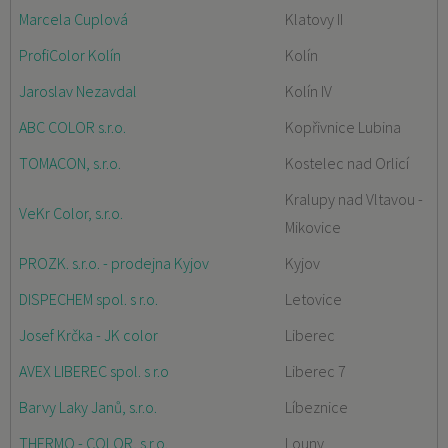
Marcela Cuplová
Klatovy II
ProfiColor Kolín
Kolín
Jaroslav Nezavdal
Kolín IV
ABC COLOR s.r.o.
Kopřivnice Lubina
TOMACON, s.r.o.
Kostelec nad Orlicí
Kralupy nad Vltavou -
VeKr Color, s.r.o.
Mikovice
PROZK. s.r.o. - prodejna Kyjov
Kyjov
DISPECHEM spol. s r.o.
Letovice
Josef Krčka - JK color
Liberec
AVEX LIBEREC spol. s r.o
Liberec 7
Barvy Laky Janů, s.r.o.
Líbeznice
THERMO - COLOR, s.r.o.
Louny