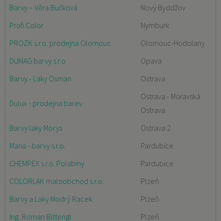
Barvy – Věra Bučková
Nový Byddžov
Profi Color
Nymburk
PROZK s.r.o. prodejna Olomouc
Olomouc-Hodolany
DUMAG barvy s.r.o
Opava
Barvy - Laky Osman
Ostrava
Ostrava - Moravská
Dulux - prodejna barev
Ostrava
Barvy laky Morys
Ostrava 2
Mana - barvy s.r.o.
Pardubice
CHEMPEX s.r.o. Polabiny
Pardubice
COLORLAK maloobchod s.r.o.
Plzeň
Barvy a Laky Modrý Racek
Plzeň
Ing. Roman Bittengl
Plzeň