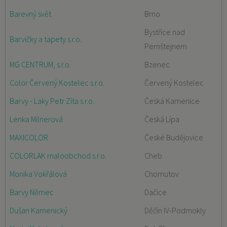
Barevný svět
Brno
Bystřice nad
Barvičky a tapety s.r.o.
Pernštejnem
MG CENTRUM, s.r.o.
Bzenec
Color Červený Kostelec s.r.o.
Červený Kostelec
Barvy - Laky Petr Zíta s.r.o.
Česká Kamenice
Lenka Milnerová
Česká Lípa
MAXICOLOR
České Budějovice
COLORLAK maloobchod s.r.o.
Cheb
Monika Vokřálová
Chomutov
Barvy Němec
Dačice
Dušan Kamenický
Děčín IV-Podmokly