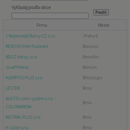
Vyhľadaj podľa obce
Firma
Mesto
1.Nejlevnejší Barvy.CZ s.r.o.
.Praha 6
RENOVO Petr Poslední
Bavorov
ADOZ barvy, s.r.o.
Benešov
Josef Petrus
Beroun
KLEMPOS PLUS s.r.o.
Březolupy
LESTER
Brno
AUSTIS color systém s.r.o. -
Brno
COLORARENA
MISTRAL PLUS s.r.o.
Brno
H-Color s.r.o.
Brno