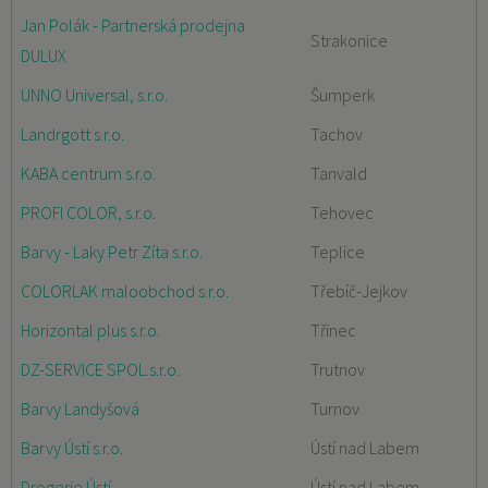
Jan Polák - Partnerská prodejna
Strakonice
DULUX
UNNO Universal, s.r.o.
Šumperk
Landrgott s.r.o.
Tachov
KABA centrum s.r.o.
Tanvald
PROFI COLOR, s.r.o.
Tehovec
Barvy - Laky Petr Zíta s.r.o.
Teplice
COLORLAK maloobchod s.r.o.
Třebíč-Jejkov
Horizontal plus s.r.o.
Třinec
DZ-SERVICE SPOL.s.r.o.
Trutnov
Barvy Landyšová
Turnov
Barvy Ústí s.r.o.
Ústí nad Labem
Drogerie Ústí
Ústí nad Labem