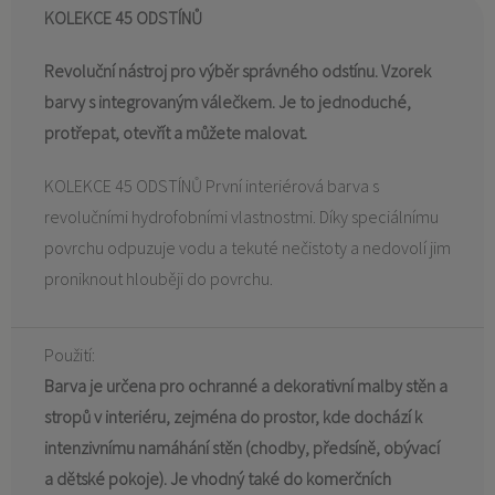
KOLEKCE 45 ODSTÍNŮ
Revoluční nástroj pro výběr správného odstínu. Vzorek
barvy s integrovaným válečkem. Je to jednoduché,
protřepat, otevřít a můžete malovat.
KOLEKCE 45 ODSTÍNŮ První interiérová barva s
revolučními hydrofobními vlastnostmi. Díky speciálnímu
povrchu odpuzuje vodu a tekuté nečistoty a nedovolí jim
proniknout hlouběji do povrchu.
Použití:
Barva je určena pro ochranné a dekorativní malby stěn a
stropů v interiéru, zejména do prostor, kde dochází k
intenzivnímu namáhání stěn (chodby, předsíně, obývací
a dětské pokoje). Je vhodný také do komerčních