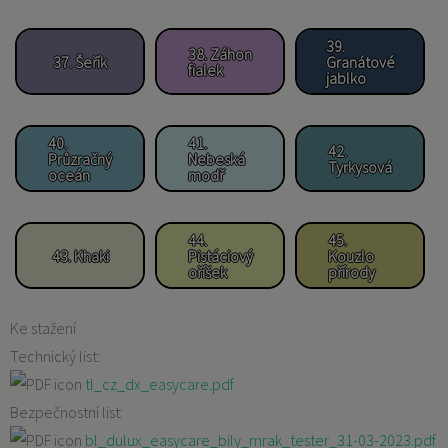
39.
38. Záhon
37. Šeřík
Granátové
fialek
jablko
40.
41.
42.
Průzračný
Nebeská
Tyrkysová
oceán
modř
44.
45.
43. Khaki
Pistáciový
Kouzlo
oříšek
přírody
Ke stažení
Technický list:
tl_cz_dx_easycare.pdf
Bezpečnostní list:
bl_dulux_easycare_bily_mrak_tester_31-03-2023.pdf