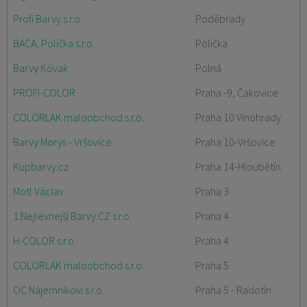
Profi Barvy s.r.o.
Poděbrady
BÁČA, Polička s.r.o.
Polička
Barvy Kövak
Polná
PROFI-COLOR
Praha -9, Čakovice
COLORLAK maloobchod s.r.o.
Praha 10 Vinohrady
Barvy Morys - Vršovice
Praha 10-Vršovice
Kupbarvy.cz
Praha 14-Hloubětín
Motl Václav
Praha 3
1.Nejlevnejší Barvy.CZ s.r.o.
Praha 4
H-COLOR s.r.o.
Praha 4
COLORLAK maloobchod s.r.o.
Praha 5
OC Nájemníkovi s.r.o.
Praha 5 - Radotín