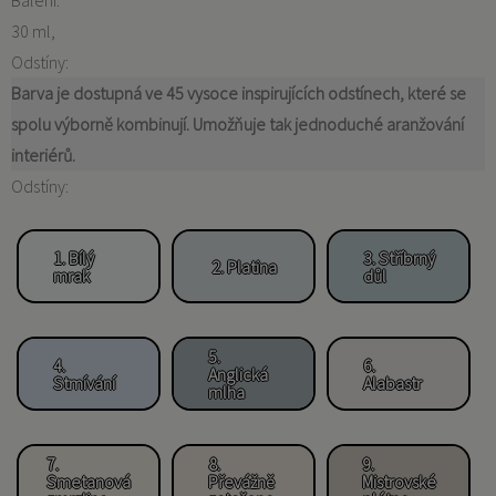
Balení:
30 ml
Odstíny:
Barva je dostupná ve 45 vysoce inspirujících odstínech, které se
spolu výborně kombinují. Umožňuje tak jednoduché aranžování
interiérů.
Odstíny:
1. Bílý
3. Stříbrný
2. Platina
mrak
důl
5.
4.
6.
Anglická
Stmívání
Alabastr
mlha
7.
8.
9.
Smetanová
Převážně
Mistrovské