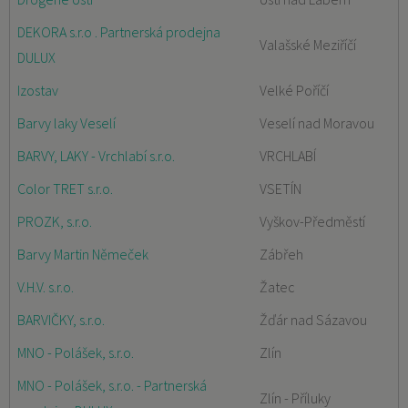
DEKORA s.r.o . Partnerská prodejna
Valašské Meziříčí
DULUX
Izostav
Velké Poříčí
Barvy laky Veselí
Veselí nad Moravou
BARVY, LAKY - Vrchlabí s.r.o.
VRCHLABÍ
Color TRET s.r.o.
VSETÍN
PROZK, s.r.o.
Vyškov-Předměstí
Barvy Martin Němeček
Zábřeh
V.H.V. s.r.o.
Žatec
BARVIČKY, s.r.o.
Žďár nad Sázavou
MNO - Polášek, s.r.o.
Zlín
MNO - Polášek, s.r.o. - Partnerská
Zlín - Příluky