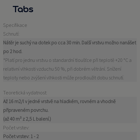
Tabs
Specifikace
Schnutí:
Nátěr je suchý na dotek po cca 30 min. Další vrstvu možno nanášet
po 2 hod.
*Platí pro jednu vrstvu o standardní tloušťce při teplotě +20 °C a
relativní vlhkosti vzduchu 50 %, při dobrém větrání. Snížení
teploty nebo zvýšení vlhkosti může prodloužit dobu schnutí.
Teoretická vydatnost:
Až 16 m2/l v jedné vrstvě na hladkém, rovném a vhodně
připraveném povrchu.
(až 40 m² z 2,5 L balení.)
Počet vrstev:
Počet vrstev: 1 - 2