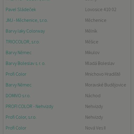
Pavel Sládeček
Lovosice 410 02
JMJ - Měchenice, s.r.o.
Měchenice
Barvy laky Colorway
Mělník
TRIOCOLOR, s.r.o.
Měšice
Barvy Němec
Mikulov
Barvy Boleslav s. r. o.
Mladá Boleslav
Profi Color
Mnichovo Hradiště
Barvy Němec
Moravské Budějovice
DOMIVO s.r.o.
Náchod
PROFI COLOR - Nehvizdy
Nehvizdy
Profi Color, s.r.o.
Nehvizdy
Profi Color
Nová Ves II