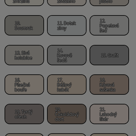
zmrzlina
zataženo
plátno
12.
10.
11. Dotek
Popelavá
Soumrak
zimy
šeď
14.
13. Sivá
Kovově
15. Grafit
holubice
šedá
16.
17.
18.
Písečná
Béžový
Kávová
bouře
kabát
sušenka
20.
21.
19. Tvrdý
Čokoládový
Lahodný
ořech
dort
likér