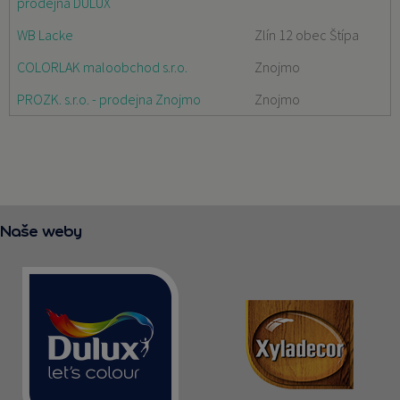
prodejna DULUX
WB Lacke
Zlín 12 obec Štípa
COLORLAK maloobchod s.r.o.
Znojmo
PROZK. s.r.o. - prodejna Znojmo
Znojmo
Naše weby