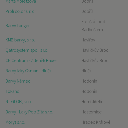
Marta Moletzová
Dobříš
Profi color s. r. o.
Dobříš
Frenštát pod
Barvy Langer
Radhoštěm
KMB barvy, s.r.o.
Havířov
Qatrosystem,spol. s r.o.
Havlíčkův Brod
CP Centrum - Zdeněk Bauer
Havlíčkův Brod
Barvy laky Osman - Hlučín
Hlučín
Barvy Němec
Hodonín
Tokaho
Hodonín
N - GLOB, s.r.o.
Horní Jiřetín
Barvy - Laky Petr Zíta s.r.o.
Hostomice
Morys s.r.o.
Hradec Králové