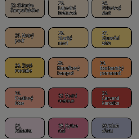
23.
24.
22. Sklenka
Lahodně
Piškotový
šampaňského
krémová
dort
26.
27.
25. Matný
Sladký
Sluneční
pudr
med
záře
29.
30.
28. Zlatá
Meruňkový
Mechanický
medaile
kompot
pomeranč
31.
33.
32. Vodní
Korálový
Červená
meloun
útes
Karkulka
34.
35. Kytice
36. Vůně
Růženka
růží
vřesu