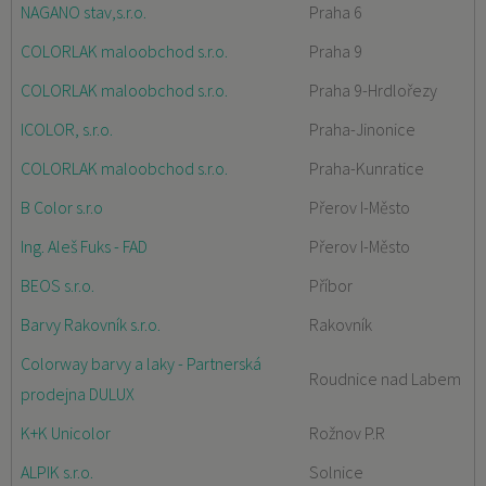
NAGANO stav,s.r.o.
Praha 6
COLORLAK maloobchod s.r.o.
Praha 9
COLORLAK maloobchod s.r.o.
Praha 9-Hrdlořezy
ICOLOR, s.r.o.
Praha-Jinonice
COLORLAK maloobchod s.r.o.
Praha-Kunratice
B Color s.r.o
Přerov I-Město
Ing. Aleš Fuks - FAD
Přerov I-Město
BEOS s.r.o.
Příbor
Barvy Rakovník s.r.o.
Rakovník
Colorway barvy a laky - Partnerská
Roudnice nad Labem
prodejna DULUX
K+K Unicolor
Rožnov P.R
ALPIK s.r.o.
Solnice