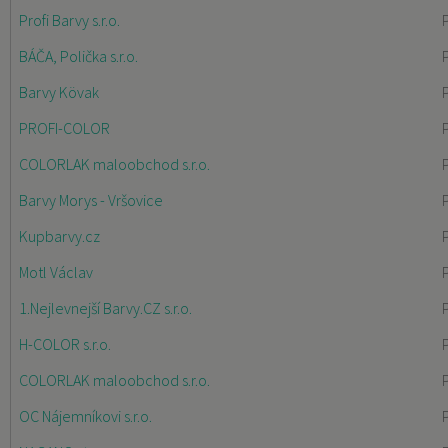
Profi Barvy s.r.o.
BÁČA, Polička s.r.o.
Barvy Kövak
PROFI-COLOR
COLORLAK maloobchod s.r.o.
Barvy Morys - Vršovice
Kupbarvy.cz
Motl Václav
1.Nejlevnejší Barvy.CZ s.r.o.
H-COLOR s.r.o.
COLORLAK maloobchod s.r.o.
OC Nájemníkovi s.r.o.