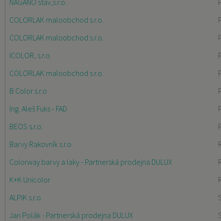
NAGANO stav,s.r.o.
COLORLAK maloobchod s.r.o.
COLORLAK maloobchod s.r.o.
ICOLOR, s.r.o.
COLORLAK maloobchod s.r.o.
B Color s.r.o
Ing. Aleš Fuks - FAD
BEOS s.r.o.
Barvy Rakovník s.r.o.
Colorway barvy a laky - Partnerská prodejna DULUX
K+K Unicolor
ALPIK s.r.o.
Jan Polák - Partnerská prodejna DULUX