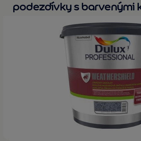
podezdívky s barvenými 
KONTAKT