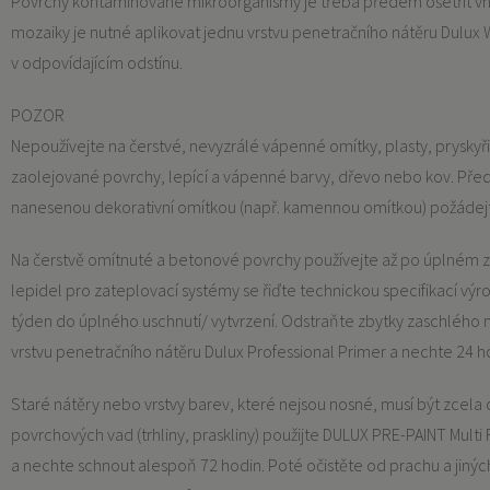
Povrchy kontaminované mikroorganismy je třeba předem ošetřit v
mozaiky je nutné aplikovat jednu vrstvu penetračního nátěru Dulux 
v odpovídajícím odstínu.
POZOR
Nepoužívejte na čerstvé, nevyzrálé vápenné omítky, plasty, prysky
zaolejované povrchy, lepící a vápenné barvy, dřevo nebo kov. Před 
nanesenou dekorativní omítkou (např. kamennou omítkou) požádejt
Na čerstvě omítnuté a betonové povrchy používejte až po úplném zas
lepidel pro zateplovací systémy se řiďte technickou specifikací vý
týden do úplného uschnutí/ vytvrzení. Odstraňte zbytky zaschlého m
vrstvu penetračního nátěru Dulux Professional Primer a nechte 24 h
Staré nátěry nebo vrstvy barev, které nejsou nosné, musí být zcela
povrchových vad (trhliny, praskliny) použijte DULUX PRE-PAINT Multi F
a nechte schnout alespoň 72 hodin. Poté očistěte od prachu a jiných