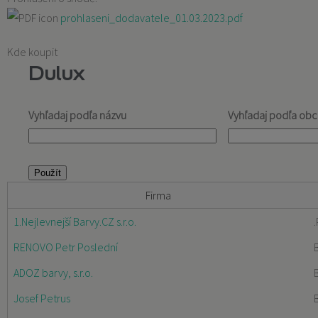
prohlaseni_dodavatele_01.03.2023.pdf
Kde koupit
Dulux
Vyhľadaj podľa názvu
Vyhľadaj podľa ob
Firma
1.Nejlevnejší Barvy.CZ s.r.o.
RENOVO Petr Poslední
ADOZ barvy, s.r.o.
Josef Petrus