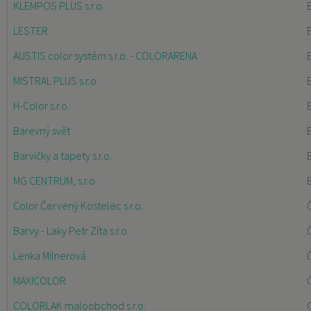
KLEMPOS PLUS s.r.o.
LESTER
AUSTIS color systém s.r.o. - COLORARENA
MISTRAL PLUS s.r.o.
H-Color s.r.o.
Barevný svět
Barvičky a tapety s.r.o.
MG CENTRUM, s.r.o.
Color Červený Kostelec s.r.o.
Barvy - Laky Petr Zíta s.r.o.
Lenka Milnerová
MAXICOLOR
COLORLAK maloobchod s.r.o.