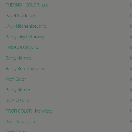
THERMO - COLOR, s.r.o.
Pavel Sládeček
JMJ - Měchenice, s.r.o.
Barvy laky Colorway
TRIOCOLOR, s.r.o.
Barvy Němec
Barvy Boleslav s. r. o.
Profi Color
Barvy Němec
DOMIVO s.r.o.
PROFI COLOR - Nehvizdy
Profi Color, s.r.o.