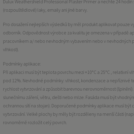
Dulux Weathershield Professional Plaster Primer a nechte 24 hodin
(rozpouštědlové) laky, emaily ani jiné barvy.
Pro dosažení nejlepších výsledků by měl produkt aplikovat pouze v
odborník. Odpovědnost výrobce za kvalitu je omezena v případě ap
pracovníkem a/ nebo nevhodným vybavením nebo v nevhodných po
vlhkost).
Podmínky aplikace:
Při aplikaci musí být teplota povrchu mezi +10°C a 25°C , relativní
pod 12%. Nevhodné podmínky: vlhkost, kondenzace a nepříznivé te
rychlost vytvrzování a způsobit barevnou nerovnoměrnost (špinění)
slunečnímu záření, větru, dešti nebo mlze. Fasáda musí být vhodn
ochrannou sítí na stojan). Doporučené podmínky aplikace musí být
vytvrzování. Velké plochy by měly být rozděleny na menší části (např
rovnoměrně rozložit celý povrch.