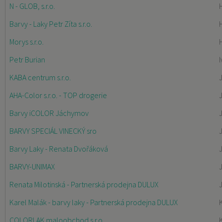
N - GLOB, s.r.o.
H
Barvy - Laky Petr Zíta s.r.o.
Morys s.r.o.
Petr Burian
KABA centrum s.r.o.
AHA-Color s.r.o. - TOP drogerie
Barvy iCOLOR Jáchymov
BARVY SPECIÁL VINECKÝ sro
Barvy Laky - Renata Dvořáková
BARVY-UNIMAX
Renata Milotinská - Partnerská prodejna DULUX
Karel Malák - barvy laky - Partnerská prodejna DULUX
COLORLAK maloobchod s.r.o.