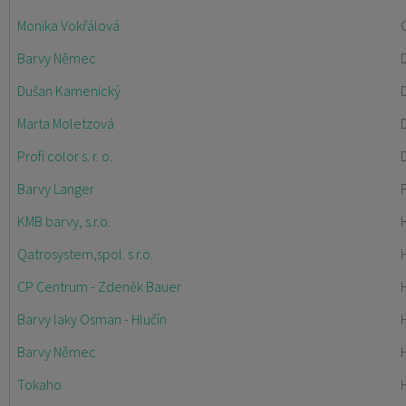
Monika Vokřálová
Barvy Němec
Dušan Kamenický
Marta Moletzová
Profi color s. r. o.
Barvy Langer
KMB barvy, s.r.o.
Qatrosystem,spol. s r.o.
CP Centrum - Zdeněk Bauer
Barvy laky Osman - Hlučín
Barvy Němec
Tokaho