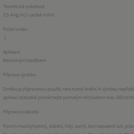
Teoretická vydatnost:
3,5-4 kg/m2 v jedné vrstvě
Počet vrstev:
1
Aplikace:
Nerezovým hladítkem
Příprava výrobku
Omítka je připravena k použití, není nutné ředění. K výrobku nepři
aplikací důkladně promíchejte pomalým míchadlem max. 600ot/m
Příprava podkladu
Povrch musí být pevný, stabilní, čistý, suchý, bez napadení solí, plísn