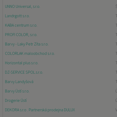
UNNO Universal, s.r.o.
Landrgott s.r.o.
KABA centrum s.r.o.
PROFI COLOR, s.r.o.
Barvy - Laky Petr Zíta s.r.o.
COLORLAK maloobchod s.r.o.
Horizontal plus s.r.o.
DZ-SERVICE SPOL.s.r.o.
Barvy Landyšová
Barvy Ústí s.r.o.
Drogerie Ústí
DEKORA s.r.o . Partnerská prodejna DULUX