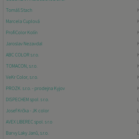
Tomáš Stach
Marcela Cuplová
K
ProfiColor Kolín
Jaroslav Nezavdal
K
ABC COLOR s.r.o.
TOMACON, s.r.o.
VeKr Color, s.r.o.
PROZK. s.r.o. - prodejna Kyjov
DISPECHEM spol. s r.o.
Josef Krčka - JK color
AVEX LIBEREC spol. s r.o
Barvy Laky Janů, s.r.o.