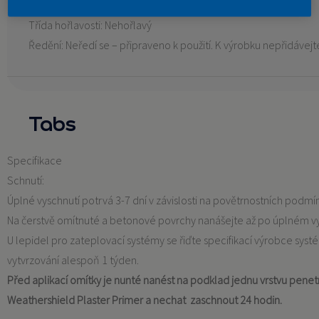
Třída požární ochrany: B – s2, d0
Třída hořlavosti: Nehořlavý
Ředění: Neředí se – připraveno k použití. K výrobku nepřidávejt
Tabs
Specifikace
Schnutí:
Úplné vyschnutí potrvá 3-7 dní v závislosti na povětrnostních podmí
Na čerstvě omítnuté a betonové povrchy nanášejte až po úplném vyz
U lepidel pro zateplovací systémy se řiďte specifikací výrobce syst
vytvrzování alespoň 1 týden.
Před aplikací omítky je nunté nanést na podklad jednu vrstvu penet
Weathershield Plaster Primer a nechat zaschnout 24 hodin.