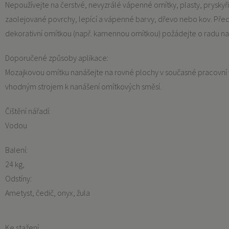
Nepoužívejte na čerstvé, nevyzrálé vápenné omítky, plasty, prysky
zaolejované povrchy, lepící a vápenné barvy, dřevo nebo kov. Před
dekorativní omítkou (např. kamennou omítkou) požádejte o radu na
Doporučené způsoby aplikace:
Mozajkovou omítku nanášejte na rovné plochy v současné pracovní
vhodným strojem k nanášení omítkových směsí.
Čištění nářadí:
Vodou
Balení:
24 kg
Odstíny:
Ametyst, čedič, onyx, žula
Ke stažení