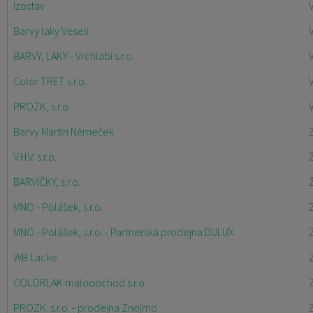
Izostav
Barvy laky Veselí
BARVY, LAKY - Vrchlabí s.r.o.
Color TRET s.r.o.
PROZK, s.r.o.
Barvy Martin Němeček
V.H.V. s.r.o.
BARVIČKY, s.r.o.
MNO - Polášek, s.r.o.
Z
MNO - Polášek, s.r.o. - Partnerská prodejna DULUX
Z
WB Lacke
COLORLAK maloobchod s.r.o.
PROZK. s.r.o. - prodejna Znojmo