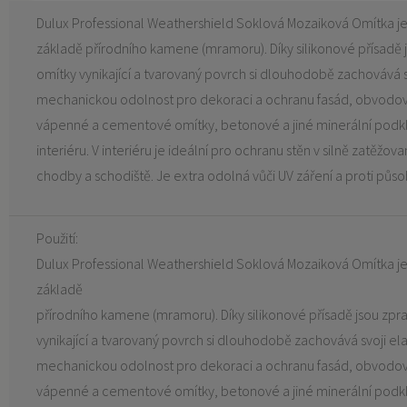
Dulux Professional Weathershield Soklová Mozaiková Omítka je 
základě přírodního kamene (mramoru). Díky silikonové přísadě 
omítky vynikající a tvarovaný povrch si dlouhodobě zachovává svo
mechanickou odolnost pro dekoraci a ochranu fasád, obvodový
vápenné a cementové omítky, betonové a jiné minerální podklad
interiéru. V interiéru je ideální pro ochranu stěn v silně zatěžov
chodby a schodiště. Je extra odolná vůči UV záření a proti půs
Použití:
Dulux Professional Weathershield Soklová Mozaiková Omítka je 
základě
přírodního kamene (mramoru). Díky silikonové přísadě jsou zpra
vynikající a tvarovaný povrch si dlouhodobě zachovává svoji elast
mechanickou odolnost pro dekoraci a ochranu fasád, obvodový
vápenné a cementové omítky, betonové a jiné minerální podklad