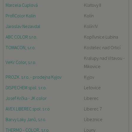
Marcela Cuplová
Klatovy II
ProfiColor Kolín
Kolín
Jaroslav Nezavdal
Kolín IV
ABC COLOR s.r.o.
Kopřivnice Lubina
TOMACON, s.r.o.
Kostelec nad Orlicí
Kralupy nad Vltavou -
VeKr Color, s.r.o.
Mikovice
PROZK. s.r.o. - prodejna Kyjov
Kyjov
DISPECHEM spol. s r.o.
Letovice
Josef Krčka - JK color
Liberec
AVEX LIBEREC spol. s r.o
Liberec 7
Barvy Laky Janů, s.r.o.
Líbeznice
THERMO - COLOR, s.r.o.
Louny