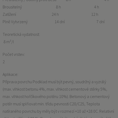
Brousitelný 8 h 4 h
Zatížení 24 h 12 h
Plně Vytvrzený 14 dní 7 dní
Teoretická vydatnost:
8 m²/l
Počet vrstev:
2
Aplikace:
Příprava povrchu Podklad musí být pevný, soudržný a vyzrálý
(max. vlhkost betonu 4%, max. vlhkost cementové stěrky 5%,
max. vlhkost hořčíkového potěru 10%). Betonový a cementový
potěr musí splňovat min. třídu pevnosti C20/C25, Teplota
natíraného povrchu by měly být v rozmezí +10 až +28 0C. Relativní