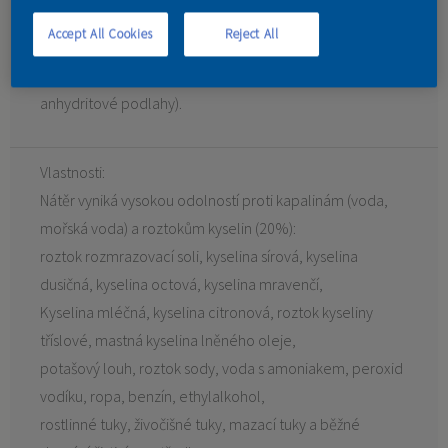
kapalinám - motorový a převodový olej,
Accept All Cookies
Reject All
benzín, nafta atd. Použití nátěru je tedy skvělou volbou
pro garáže nebo sklady. (Není vhodný pro
anhydritové podlahy).
Vlastnosti:
Nátěr vyniká vysokou odolností proti kapalinám (voda,
mořská voda) a roztokům kyselin (20%):
roztok rozmrazovací soli, kyselina sírová, kyselina
dusičná, kyselina octová, kyselina mravenčí,
Kyselina mléčná, kyselina citronová, roztok kyseliny
tříslové, mastná kyselina lněného oleje,
potašový louh, roztok sody, voda s amoniakem, peroxid
vodíku, ropa, benzín, ethylalkohol,
rostlinné tuky, živočišné tuky, mazací tuky a běžné