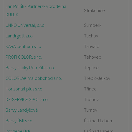
Jan Polák - Partnerská prodejna
Strakonice
DULUX
UNNO Universal, s.r.o.
Šumperk
Landrgott s.r.o.
Tachov
KABA centrum s.r.o.
Tanvald
PROFI COLOR, s.r.o.
Tehovec
Barvy - Laky Petr Zíta s.r.o.
Teplice
COLORLAK maloobchod s.r.o.
Třebíč-Jejkov
Horizontal plus s.r.o.
Třinec
DZ-SERVICE SPOL.s.r.o.
Trutnov
Barvy Landyšová
Turnov
Barvy Ústí s.r.o.
Ústí nad Labem
Drogerie Ústí
Ústí nad Labem