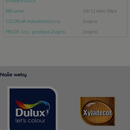
prodejna DULUX
WB Lacke
Zlín 12 obec Štípa
COLORLAK maloobchod s.r.o.
Znojmo
PROZK. s.r.o. - prodejna Znojmo
Znojmo
Naše weby