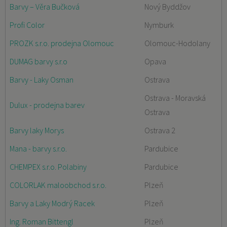
Barvy – Věra Bučková
Nový Byddžov
Profi Color
Nymburk
PROZK s.r.o. prodejna Olomouc
Olomouc-Hodolany
DUMAG barvy s.r.o
Opava
Barvy - Laky Osman
Ostrava
Ostrava - Moravská
Dulux - prodejna barev
Ostrava
Barvy laky Morys
Ostrava 2
Mana - barvy s.r.o.
Pardubice
CHEMPEX s.r.o. Polabiny
Pardubice
COLORLAK maloobchod s.r.o.
Plzeň
Barvy a Laky Modrý Racek
Plzeň
Ing. Roman Bittengl
Plzeň