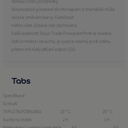
domácí čisticí prostředky.
Dlouhodobé působení těchto kapalin a chemikálií může
vést ke změnám barvy. Funkčnost
nátěru však zůstává i tak zachována.
Další vlastnosti: Dulux Trade Floorpaint Profi se snadno
čistí za mokra i za sucha, je vysoce odolný proti oděru,
přitom má nízký difúzní odpor CO2.
Tabs
Specifikace
Schnutí:
TEPLOTA PODKLADU 10 ° C 20 ° C
Suchý na dotek 2 h 1 h
Přetíratelný / odolný proti dešti 8 h 4 h