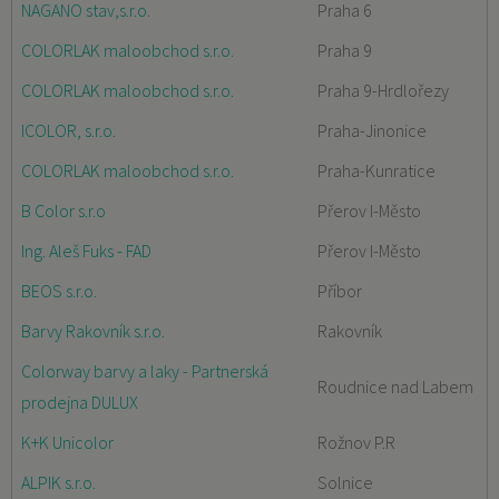
NAGANO stav,s.r.o.
Praha 6
COLORLAK maloobchod s.r.o.
Praha 9
COLORLAK maloobchod s.r.o.
Praha 9-Hrdlořezy
ICOLOR, s.r.o.
Praha-Jinonice
COLORLAK maloobchod s.r.o.
Praha-Kunratice
B Color s.r.o
Přerov I-Město
Ing. Aleš Fuks - FAD
Přerov I-Město
BEOS s.r.o.
Příbor
Barvy Rakovník s.r.o.
Rakovník
Colorway barvy a laky - Partnerská
Roudnice nad Labem
prodejna DULUX
K+K Unicolor
Rožnov P.R
ALPIK s.r.o.
Solnice