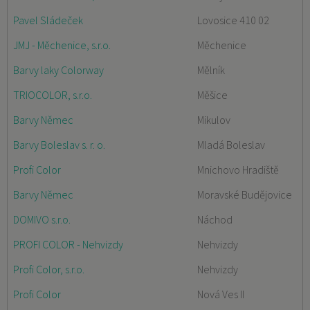
Pavel Sládeček
Lovosice 410 02
JMJ - Měchenice, s.r.o.
Měchenice
Barvy laky Colorway
Mělník
TRIOCOLOR, s.r.o.
Měšice
Barvy Němec
Mikulov
Barvy Boleslav s. r. o.
Mladá Boleslav
Profi Color
Mnichovo Hradiště
Barvy Němec
Moravské Budějovice
DOMIVO s.r.o.
Náchod
PROFI COLOR - Nehvizdy
Nehvizdy
Profi Color, s.r.o.
Nehvizdy
Profi Color
Nová Ves II