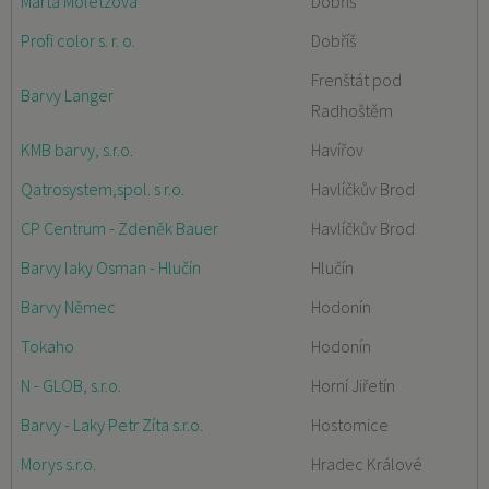
Marta Moletzová
Dobříš
Profi color s. r. o.
Dobříš
Frenštát pod
Barvy Langer
Radhoštěm
KMB barvy, s.r.o.
Havířov
Qatrosystem,spol. s r.o.
Havlíčkův Brod
CP Centrum - Zdeněk Bauer
Havlíčkův Brod
Barvy laky Osman - Hlučín
Hlučín
Barvy Němec
Hodonín
Tokaho
Hodonín
N - GLOB, s.r.o.
Horní Jiřetín
Barvy - Laky Petr Zíta s.r.o.
Hostomice
Morys s.r.o.
Hradec Králové