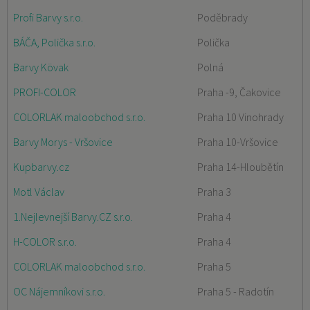
Profi Barvy s.r.o.
Poděbrady
BÁČA, Polička s.r.o.
Polička
Barvy Kövak
Polná
PROFI-COLOR
Praha -9, Čakovice
COLORLAK maloobchod s.r.o.
Praha 10 Vinohrady
Barvy Morys - Vršovice
Praha 10-Vršovice
Kupbarvy.cz
Praha 14-Hloubětín
Motl Václav
Praha 3
1.Nejlevnejší Barvy.CZ s.r.o.
Praha 4
H-COLOR s.r.o.
Praha 4
COLORLAK maloobchod s.r.o.
Praha 5
OC Nájemníkovi s.r.o.
Praha 5 - Radotín