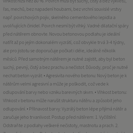
vlhkost nižší než 80 %. Povrch musí být suchý, čistý a bez výkvětů,
řas, mechů, bez napadení houbami, bez vrchní souvislé vrstvy
např. povrchových pojiv, skelného cementového lepidla a
uvolňujících činidel. Povrch nesmí být vlhký. Vadné dilatační spáry
před nátěrem obnovte. Novou betonovou podlahu je ideální
natřít až po jejím dokonalém vyzrátí, což obvykle trvá 3-4 týdny,
ale pro jistotu se doporučuje počkat i déle, ideálně několik
měsíců. Před samotným nátěrem je nutné zajistit, aby byl beton
suchý, pevný, čistý a bez prachu a nečistot. Důvody, proč je nutné
nechat beton vyzrát: • Agresivita nového betonu: Nový beton je k
nátěrům velmi agresivní a může je poškodit, což vede k
odlupování barvy nebo vzniku barevných skvrn. • Vlhkost betonu:
Vlhkost v betonu může narušit strukturu nátěru a způsobit jeho
odlupování. • Přilnavost barvy: Vyzrálý beton lépe přijímá nátěr a
zaručuje jeho trvanlivost. Postup před nátěrem: 1. Vyčištění:
Odstraňte z podlahy veškeré nečistoty, mastnotu a prach. 2.