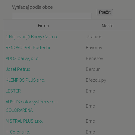
Vyhľadaj podľa obce
Firma
Mesto
1.Nejlevnejší Barvy.CZ s.r.o.
.Praha 6
RENOVO Petr Poslední
Bavorov
ADOZ barvy, s.r.o.
Benešov
Josef Petrus
Beroun
KLEMPOS PLUS s.r.o.
Březolupy
LESTER
Brno
AUSTIS color systém s.r.o. -
Brno
COLORARENA
MISTRAL PLUS s.r.o.
Brno
H-Color s.r.o.
Brno