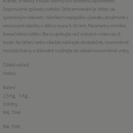
kvalitní, trvanlivý a bude odolný vůči běžnému opotřebení.
Doporučené způsoby natírání: Štětcem:ideální je štětec se
syntetickým vláknem. Válečkem:nejlepšího výsledku dosáhnete s
velurovými válečky o délce rouna 5-10 mm, Parametry vrchního
(konečného) nátěru: Barvu aplikujte ve2 vrstvách v intervalu 6
hodin. Na štětec nebo váleček nabírejte dostatečné, rovnoměrné
množství barvy a důkladně roztírejte do získání rovnoměrné vrstvy.
Čištění nářadí:
Vodou.
Balení:
2,5 Kg
5 Kg
Odstíny:
RAL 7044
RAL 7045