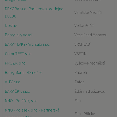
DEKORA s.r.o . Partnerská prodejna
Valašské Meziříčí
DULUX
Izostav
Velké Poříčí
Barvy laky Veselí
Veselí nad Moravou
BARVY, LAKY - Vrchlabí s.r.o.
VRCHLABÍ
Color TRET s.r.o.
VSETÍN
PROZK, s.r.o.
Vyškov-Předměstí
Barvy Martin Němeček
Zábřeh
V.H.V. s.r.o.
Žatec
BARVIČKY, s.r.o.
Žďár nad Sázavou
MNO - Polášek, s.r.o.
Zlín
MNO - Polášek, s.r.o. - Partnerská
Zlín - Příluky