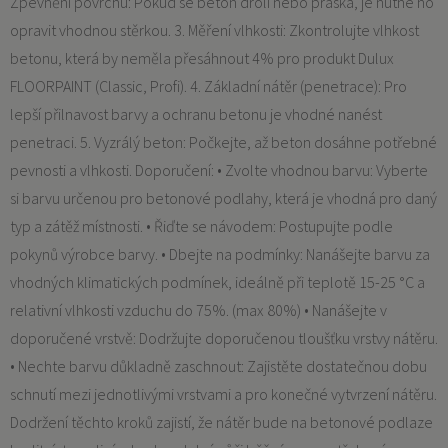
Zpevnění povrchu: Pokud se beton drolí nebo praská, je nutné ho
opravit vhodnou stěrkou. 3. Měření vlhkosti: Zkontrolujte vlhkost
betonu, která by neměla přesáhnout 4% pro produkt Dulux
FLOORPAINT (Classic, Profi). 4. Základní nátěr (penetrace): Pro
lepší přilnavost barvy a ochranu betonu je vhodné nanést
penetraci. 5. Vyzrálý beton: Počkejte, až beton dosáhne potřebné
pevnosti a vlhkosti. Doporučení: • Zvolte vhodnou barvu: Vyberte
si barvu určenou pro betonové podlahy, která je vhodná pro daný
typ a zátěž místnosti. • Řiďte se návodem: Postupujte podle
pokynů výrobce barvy. • Dbejte na podmínky: Nanášejte barvu za
vhodných klimatických podmínek, ideálně při teplotě 15-25 °C a
relativní vlhkosti vzduchu do 75%. (max 80%) • Nanášejte v
doporučené vrstvě: Dodržujte doporučenou tloušťku vrstvy nátěru.
• Nechte barvu důkladně zaschnout: Zajistěte dostatečnou dobu
schnutí mezi jednotlivými vrstvami a pro konečné vytvrzení nátěru.
Dodržení těchto kroků zajistí, že nátěr bude na betonové podlaze