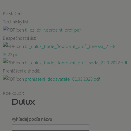
Ke stažení
Technický list:
tl_cz_dx_floorpaint_profi.pdf
Bezpečnostní list:
bl_dulux_trade_floorpaint_profi_bezova_21-3-
2022.pdf
bl_dulux_trade_floorpaint_profi_seda_21-3-2022.pdf
Prohlášení o shodě:
prohlaseni_dodavatele_01.03.2023.pdf
Kde koupit
Dulux
Vyhľadaj podľa názvu