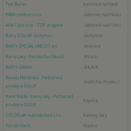
Petr Burian
Ivanovice na Hané
KABA centrum s.r.o.
Jablonec nad Nisou
AHA-Color s.r.o. - TOP drogerie
Jablonné nad Orlicí
Barvy iCOLOR Jáchymov
Jáchymov
BARVY SPECIÁL VINECKÝ sro
Jesenice
Barvy Laky - Renata Dvořáková
Jihlava
BARVY-UNIMAX
JIHLAVA
Renata Milotinská - Partnerská
Jindřichův Hradec I
prodejna DULUX
Karel Malák - barvy laky - Partnerská
Kaplice
prodejna DULUX
COLORLAK maloobchod s.r.o.
Karlovy Vary
Tomáš Stach
Kladno