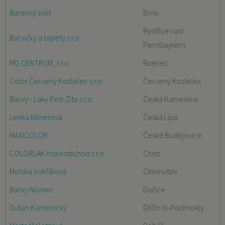
Barevný svět
Brno
Bystřice nad
Barvičky a tapety s.r.o.
Pernštejnem
MG CENTRUM, s.r.o.
Bzenec
Color Červený Kostelec s.r.o.
Červený Kostelec
Barvy - Laky Petr Zíta s.r.o.
Česká Kamenice
Lenka Milnerová
Česká Lípa
MAXICOLOR
České Budějovice
COLORLAK maloobchod s.r.o.
Cheb
Monika Vokřálová
Chomutov
Barvy Němec
Dačice
Dušan Kamenický
Děčín IV-Podmokly