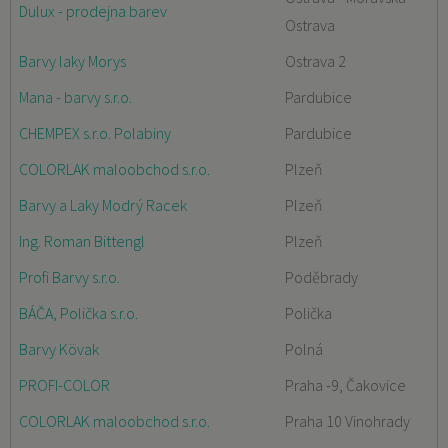
Dulux - prodejna barev
Ostrava
Barvy laky Morys
Ostrava 2
Mana - barvy s.r.o.
Pardubice
CHEMPEX s.r.o. Polabiny
Pardubice
COLORLAK maloobchod s.r.o.
Plzeň
Barvy a Laky Modrý Racek
Plzeň
Ing. Roman Bittengl
Plzeň
Profi Barvy s.r.o.
Poděbrady
BÁČA, Polička s.r.o.
Polička
Barvy Kövak
Polná
PROFI-COLOR
Praha -9, Čakovice
COLORLAK maloobchod s.r.o.
Praha 10 Vinohrady