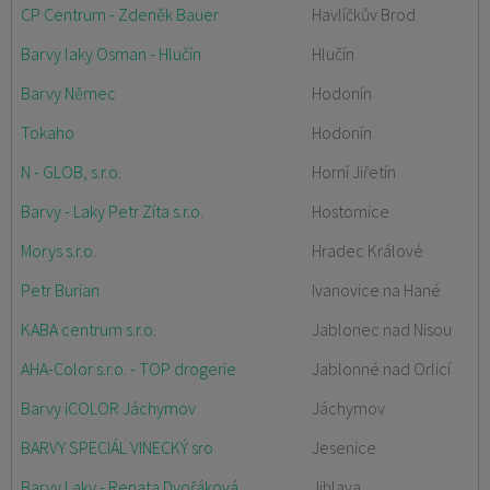
CP Centrum - Zdeněk Bauer
Havlíčkův Brod
Barvy laky Osman - Hlučín
Hlučín
Barvy Němec
Hodonín
Tokaho
Hodonín
N - GLOB, s.r.o.
Horní Jiřetín
Barvy - Laky Petr Zíta s.r.o.
Hostomice
Morys s.r.o.
Hradec Králové
Petr Burian
Ivanovice na Hané
KABA centrum s.r.o.
Jablonec nad Nisou
AHA-Color s.r.o. - TOP drogerie
Jablonné nad Orlicí
Barvy iCOLOR Jáchymov
Jáchymov
BARVY SPECIÁL VINECKÝ sro
Jesenice
Barvy Laky - Renata Dvořáková
Jihlava