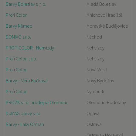
Barvy Boleslav s. r. o.
Mladá Boleslav
Profi Color
Mnichovo Hradiště
Barvy Němec
Moravské Budějovice
DOMIVO s.r.o.
Náchod
PROFI COLOR - Nehvizdy
Nehvizdy
Profi Color, s.r.o.
Nehvizdy
Profi Color
Nová Ves II
Barvy – Věra Bučková
Nový Byddžov
Profi Color
Nymburk
PROZK s.r.o. prodejna Olomouc
Olomouc-Hodolany
DUMAG barvy s.r.o
Opava
Barvy - Laky Osman
Ostrava
Ostrava - Moravská