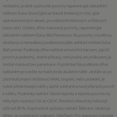
nestabilní, prašné a pórovité povrchy napenetrujte základním
nátěrem Dulux Grunt (týká se hlavně tmelených míst, spár
sádrokartonových desek, po odstranění klihových a křídových
barev atd.). Ostatní, dříve malované povrchy, napenetrujte
základním nátěrem Dulux Bílá Penetrace. Na povrchy s rozdílnou
strukturou a nenasákavý podklad použijte adhézní můstek Dulux
Wall primer. Podklady dříve natřené emulzními barvami, jejichž
povrch je jednotný, dobře přilnavý, není prašný ani poškozený je
možné malovat bez penetrace. Poznámka! Na podkladu dříve
natíraném proveďte na malé ploše zkušební nátěr. Jestliže se po
zaschnutí projeví nežádoucí efekt, loupání, nebo praskání, je
nutné předcházející nátěry úplně odstranit a nově připravit povrch
k nátěru. Podmínky natírání: Okolní teplota a teplota povrchu by
měly být v rozmezí +10 až +28 0C. Relativní vlhkost by měla být
nižší než 80 %. Doporučené způsoby natírání: Štětcem: ideální je
štětec se syntetickým vláknem. Válečkem: Pro dokonalý výsledek