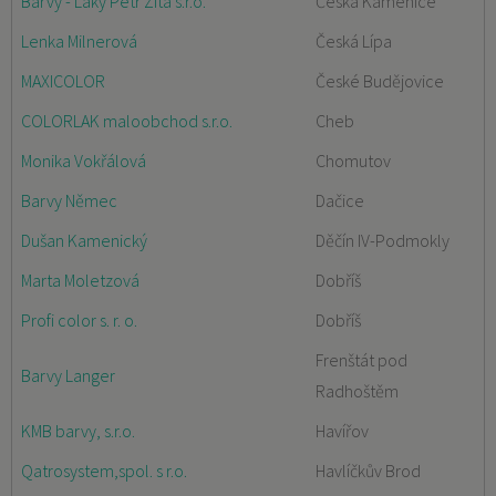
Barvy - Laky Petr Zíta s.r.o.
Česká Kamenice
Lenka Milnerová
Česká Lípa
MAXICOLOR
České Budějovice
COLORLAK maloobchod s.r.o.
Cheb
Monika Vokřálová
Chomutov
Barvy Němec
Dačice
Dušan Kamenický
Děčín IV-Podmokly
Marta Moletzová
Dobříš
Profi color s. r. o.
Dobříš
Frenštát pod
Barvy Langer
Radhoštěm
KMB barvy, s.r.o.
Havířov
Qatrosystem,spol. s r.o.
Havlíčkův Brod