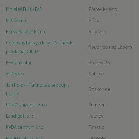
Ing. Aleš Fuks - FAD
Přerov I-Město
BEOS s.r.o.
Příbor
Barvy Rakovník s.r.o.
Rakovník
Colorway barvy a laky - Partnerská
Roudnice nad Labem
prodejna DULUX
K+K Unicolor
Rožnov P.R
ALPIK s.r.o.
Solnice
Jan Polák - Partnerská prodejna
Strakonice
DULUX
UNNO Universal, s.r.o.
Šumperk
Landrgott s.r.o.
Tachov
KABA centrum s.r.o.
Tanvald
PROFI COLOR, s.r.o.
Tehovec