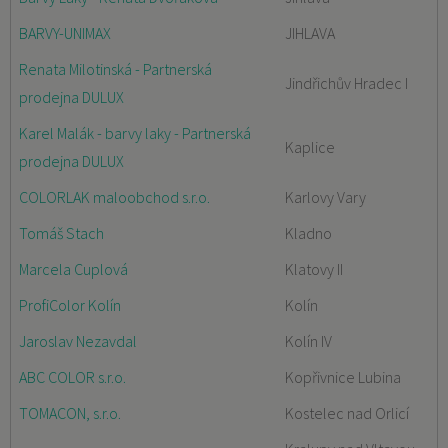
BARVY-UNIMAX
JIHLAVA
Renata Milotinská - Partnerská
Jindřichův Hradec I
prodejna DULUX
Karel Malák - barvy laky - Partnerská
Kaplice
prodejna DULUX
COLORLAK maloobchod s.r.o.
Karlovy Vary
Tomáš Stach
Kladno
Marcela Cuplová
Klatovy II
ProfiColor Kolín
Kolín
Jaroslav Nezavdal
Kolín IV
ABC COLOR s.r.o.
Kopřivnice Lubina
TOMACON, s.r.o.
Kostelec nad Orlicí