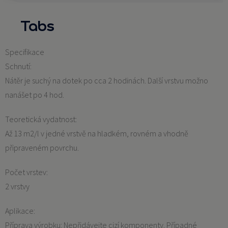
Tabs
Specifikace
Schnutí:
Nátěr je suchý na dotek po cca 2 hodinách. Další vrstvu možno
nanášet po 4 hod.
Teoretická vydatnost:
Až 13 m2/l v jedné vrstvě na hladkém, rovném a vhodně
připraveném povrchu.
Počet vrstev:
2 vrstvy
Aplikace:
Příprava výrobku: Nepřidávejte cizí komponenty. Případné