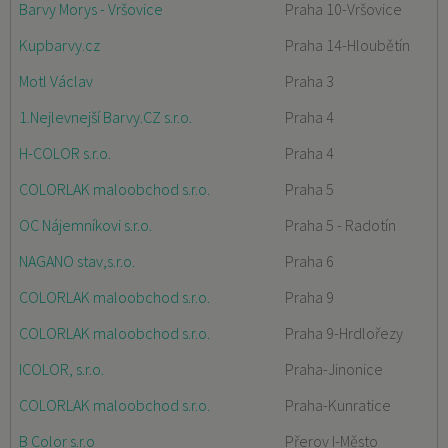
Barvy Morys - Vršovice
Praha 10-Vršovice
Kupbarvy.cz
Praha 14-Hloubětín
Motl Václav
Praha 3
1.Nejlevnejší Barvy.CZ s.r.o.
Praha 4
H-COLOR s.r.o.
Praha 4
COLORLAK maloobchod s.r.o.
Praha 5
OC Nájemníkovi s.r.o.
Praha 5 - Radotín
NAGANO stav,s.r.o.
Praha 6
COLORLAK maloobchod s.r.o.
Praha 9
COLORLAK maloobchod s.r.o.
Praha 9-Hrdlořezy
ICOLOR, s.r.o.
Praha-Jinonice
COLORLAK maloobchod s.r.o.
Praha-Kunratice
B Color s.r.o
Přerov I-Město