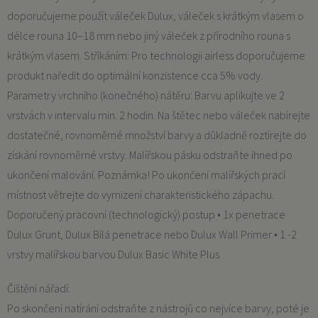
doporučujeme použít váleček Dulux, váleček s krátkým vlasem o
délce rouna 10–18 mm nebo jiný váleček z přírodního rouna s
krátkým vlasem. Stříkáním: Pro technologii airless doporučujeme
produkt naředit do optimální konzistence cca 5% vody.
Parametry vrchního (konečného) nátěru: Barvu aplikujte ve 2
vrstvách v intervalu min. 2 hodin. Na štětec nebo váleček nabírejte
dostatečné, rovnoměrné množství barvy a důkladně roztírejte do
získání rovnoměrné vrstvy. Malířskou pásku odstraňte ihned po
ukončení malování. Poznámka! Po ukončení malířských prací
místnost větrejte do vymizení charakteristického zápachu.
Doporučený pracovní (technologický) postup • 1x penetrace
Dulux Grunt, Dulux Bílá penetrace nebo Dulux Wall Primer • 1 -2
vrstvy malířskou barvou Dulux Basic White Plus
Čištění nářadí:
Po skončení natírání odstraňte z nástrojů co nejvíce barvy, poté je