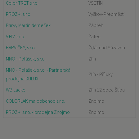
Color TRET s.r.o.
VSETÍN
PROZK, s.r.o.
Vyškov-Předměstí
Barvy Martin Němeček
Zábřeh
V.H.V. s.r.o.
Žatec
BARVIČKY, s.r.o.
Žďár nad Sázavou
MNO - Polášek, s.r.o.
Zlín
MNO - Polášek, s.r.o. - Partnerská
Zlín - Příluky
prodejna DULUX
WB Lacke
Zlín 12 obec Štípa
COLORLAK maloobchod s.r.o.
Znojmo
PROZK. s.r.o. - prodejna Znojmo
Znojmo