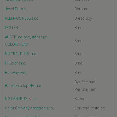
Josef Petrus
Beroun
KLEMPOS PLUS s.r.o.
Březolupy
LESTER
Brno
AUSTIS color systém s.r.o. -
Brno
COLORARENA
MISTRAL PLUS s.r.o.
Brno
H-Color s.r.o.
Brno
Barevný svět
Brno
Bystřice nad
Barvičky a tapety s.r.o.
Pernštejnem
MG CENTRUM, s.r.o.
Bzenec
Color Červený Kostelec s.r.o.
Červený Kostelec