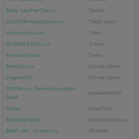
Barvy - Laky Petr Zíta s.r.o.
Teplice
COLORLAK maloobchod s.r.o.
Třebíč-Jejkov
Horizontal plus s.r.o.
Třinec
DZ-SERVICE SPOL.s.r.o.
Trutnov
Barvy Landyšová
Turnov
Barvy Ústí s.r.o.
Ústí nad Labem
Drogerie Ústí
Ústí nad Labem
DEKORA s.r.o . Partnerská prodejna
Valašské Meziříčí
DULUX
Izostav
Velké Poříčí
Barvy laky Veselí
Veselí nad Moravou
BARVY, LAKY - Vrchlabí s.r.o.
VRCHLABÍ