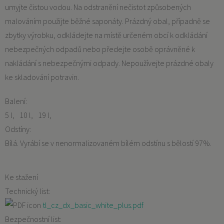
umyjte čistou vodou. Na odstranění nečistot způsobených
malováním použijte běžné saponáty. Prázdný obal, případně se
zbytky výrobku, odkládejte na místě určeném obcí k odkládání
nebezpečných odpadů nebo předejte osobě oprávněné k
nakládání s nebezpečnými odpady. Nepoužívejte prázdné obaly
ke skladování potravin.
Balení:
5 l
10 l
19 l
Odstíny:
Bílá. Vyrábí se v nenormalizovaném bílém odstínu s bělostí 97%.
Ke stažení
Technický list:
tl_cz_dx_basic_white_plus.pdf
Bezpečnostní list: