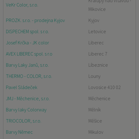
Kralupy nad Vltavou -
VeKr Color, s.r.o.
Mikovice
PROZK. s.r.o. - prodejna Kyjov
Kyjov
DISPECHEM spol. s r.o.
Letovice
Josef Krčka - JK color
Liberec
AVEX LIBEREC spol. s r.o
Liberec 7
Barvy Laky Janů, s.r.o.
Líbeznice
THERMO - COLOR, s.r.o.
Louny
Pavel Sládeček
Lovosice 410 02
JMJ - Měchenice, s.r.o.
Měchenice
Barvy laky Colorway
Mělník
TRIOCOLOR, s.r.o.
Měšice
Barvy Němec
Mikulov