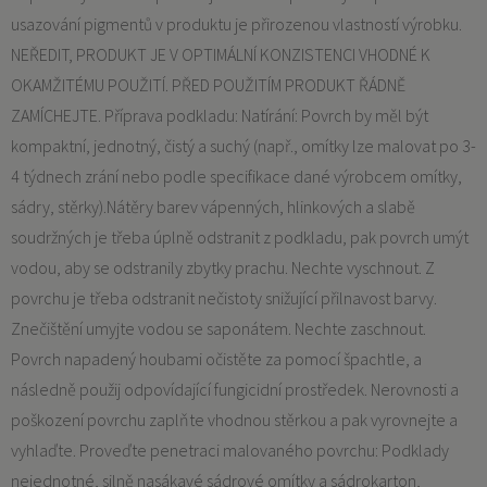
usazování pigmentů v produktu je přirozenou vlastností výrobku.
NEŘEDIT, PRODUKT JE V OPTIMÁLNÍ KONZISTENCI VHODNÉ K
OKAMŽITÉMU POUŽITÍ. PŘED POUŽITÍM PRODUKT ŘÁDNĚ
ZAMÍCHEJTE. Příprava podkladu: Natírání: Povrch by měl být
kompaktní, jednotný, čistý a suchý (např., omítky lze malovat po 3-
4 týdnech zrání nebo podle specifikace dané výrobcem omítky,
sádry, stěrky).Nátěry barev vápenných, hlinkových a slabě
soudržných je třeba úplně odstranit z podkladu, pak povrch umýt
vodou, aby se odstranily zbytky prachu. Nechte vyschnout. Z
povrchu je třeba odstranit nečistoty snižující přilnavost barvy.
Znečištění umyjte vodou se saponátem. Nechte zaschnout.
Povrch napadený houbami očistěte za pomocí špachtle, a
následně použij odpovídající fungicidní prostředek. Nerovnosti a
poškození povrchu zaplňte vhodnou stěrkou a pak vyrovnejte a
vyhlaďte. Proveďte penetraci malovaného povrchu: Podklady
nejednotné, silně nasákavé sádrové omítky a sádrokarton,