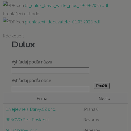
bl_dulux_basic_white_plus_29-09-2025.pdf
Prohlášení o shodě:
prohlaseni_dodavatele_01.03.2023.pdf
Kde koupit
Dulux
Vyhľadaj podľa názvu
Vyhľadaj podľa obce
Firma
Mesto
1.Nejlevnejší Barvy.CZ s.r.o.
.Praha 6
RENOVO Petr Poslední
Bavorov
ADOZ barvy, s.r.o.
Benešov