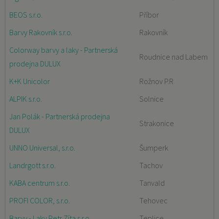
BEOS s.r.o.
Příbor
Barvy Rakovník s.r.o.
Rakovník
Colorway barvy a laky - Partnerská
Roudnice nad Labem
prodejna DULUX
K+K Unicolor
Rožnov P.R
ALPIK s.r.o.
Solnice
Jan Polák - Partnerská prodejna
Strakonice
DULUX
UNNO Universal, s.r.o.
Šumperk
Landrgott s.r.o.
Tachov
KABA centrum s.r.o.
Tanvald
PROFI COLOR, s.r.o.
Tehovec
Barvy - Laky Petr Zíta s.r.o.
Teplice