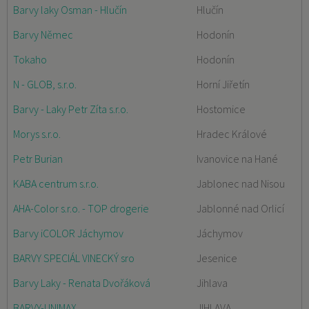
Barvy laky Osman - Hlučín
Hlučín
Barvy Němec
Hodonín
Tokaho
Hodonín
N - GLOB, s.r.o.
Horní Jiřetín
Barvy - Laky Petr Zíta s.r.o.
Hostomice
Morys s.r.o.
Hradec Králové
Petr Burian
Ivanovice na Hané
KABA centrum s.r.o.
Jablonec nad Nisou
AHA-Color s.r.o. - TOP drogerie
Jablonné nad Orlicí
Barvy iCOLOR Jáchymov
Jáchymov
BARVY SPECIÁL VINECKÝ sro
Jesenice
Barvy Laky - Renata Dvořáková
Jihlava
BARVY-UNIMAX
JIHLAVA