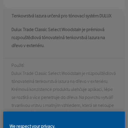
Tenkovrstvá lazura určená pro tónovací systém DULUX
Dulux Trade Classic Select Woodstain je prémiová
rozpouštědlová tónovatelná tenkovrstvá lazura na
dřevo v exteriéru.
Použití:
Dulux Trade Classic Select Woodstain je rozpouštědlová
tónovatelná tenkovrstvá lazura na dřevo v exteriéru.
Krémová konzistence produktu ulehčuje aplikaci, lépe
se roztírá a více penetruje do dřeva. Na povrchu vytváří
trvanlivou vrstvu s matným vzhledem, která se neloupe
a je odolná vůči vlhkosti, UV záření a nepřízni
počasí. Nátěr zdůrazňuje přirozenou strukturu dřeva a
We respect your privacy.