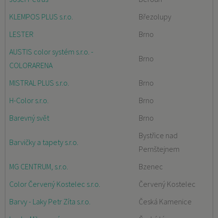
KLEMPOS PLUS s.r.o.
Březolupy
LESTER
Brno
AUSTIS color systém s.r.o. -
Brno
COLORARENA
MISTRAL PLUS s.r.o.
Brno
H-Color s.r.o.
Brno
Barevný svět
Brno
Bystřice nad
Barvičky a tapety s.r.o.
Pernštejnem
MG CENTRUM, s.r.o.
Bzenec
Color Červený Kostelec s.r.o.
Červený Kostelec
Barvy - Laky Petr Zíta s.r.o.
Česká Kamenice