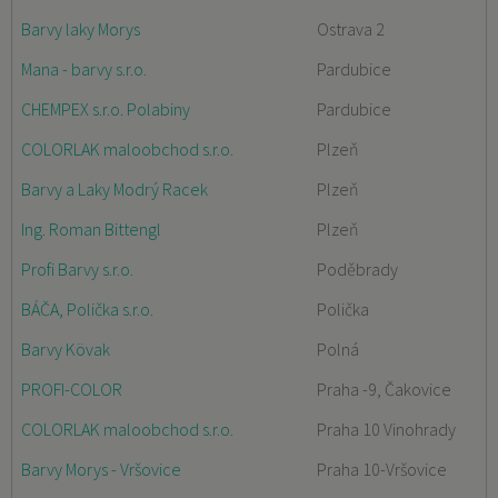
Barvy laky Morys
Ostrava 2
Mana - barvy s.r.o.
Pardubice
CHEMPEX s.r.o. Polabiny
Pardubice
COLORLAK maloobchod s.r.o.
Plzeň
Barvy a Laky Modrý Racek
Plzeň
Ing. Roman Bittengl
Plzeň
Profi Barvy s.r.o.
Poděbrady
BÁČA, Polička s.r.o.
Polička
Barvy Kövak
Polná
PROFI-COLOR
Praha -9, Čakovice
COLORLAK maloobchod s.r.o.
Praha 10 Vinohrady
Barvy Morys - Vršovice
Praha 10-Vršovice