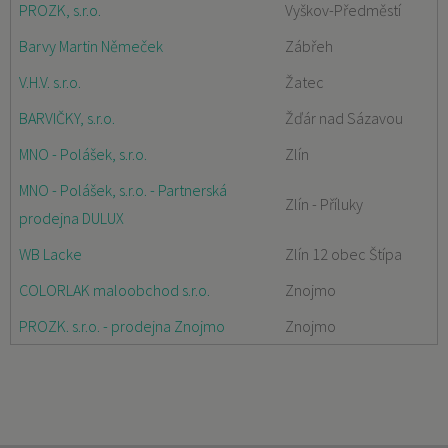
PROZK, s.r.o.
Vyškov-Předměstí
Barvy Martin Němeček
Zábřeh
V.H.V. s.r.o.
Žatec
BARVIČKY, s.r.o.
Žďár nad Sázavou
MNO - Polášek, s.r.o.
Zlín
MNO - Polášek, s.r.o. - Partnerská
Zlín - Příluky
prodejna DULUX
WB Lacke
Zlín 12 obec Štípa
COLORLAK maloobchod s.r.o.
Znojmo
PROZK. s.r.o. - prodejna Znojmo
Znojmo