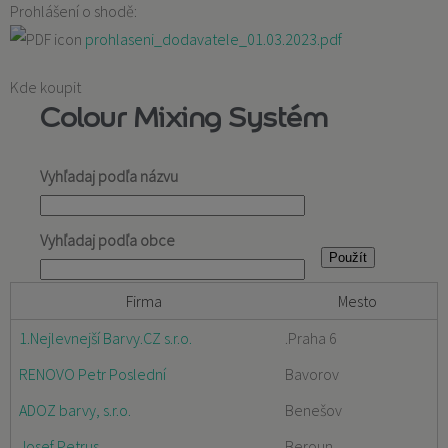
Prohlášení o shodě:
prohlaseni_dodavatele_01.03.2023.pdf
Kde koupit
Colour Mixing Systém
Vyhľadaj podľa názvu
Vyhľadaj podľa obce
Firma
Mesto
1.Nejlevnejší Barvy.CZ s.r.o.
.Praha 6
RENOVO Petr Poslední
Bavorov
ADOZ barvy, s.r.o.
Benešov
Josef Petrus
Beroun