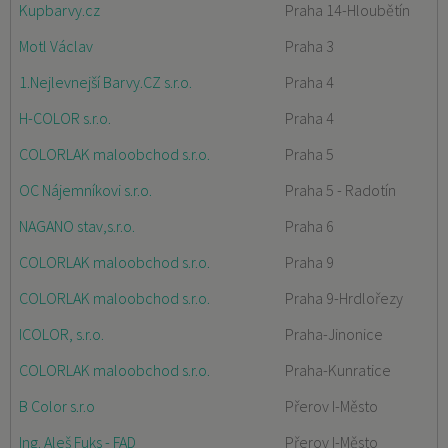
Kupbarvy.cz
Praha 14-Hloubětín
Motl Václav
Praha 3
1.Nejlevnejší Barvy.CZ s.r.o.
Praha 4
H-COLOR s.r.o.
Praha 4
COLORLAK maloobchod s.r.o.
Praha 5
OC Nájemníkovi s.r.o.
Praha 5 - Radotín
NAGANO stav,s.r.o.
Praha 6
COLORLAK maloobchod s.r.o.
Praha 9
COLORLAK maloobchod s.r.o.
Praha 9-Hrdlořezy
ICOLOR, s.r.o.
Praha-Jinonice
COLORLAK maloobchod s.r.o.
Praha-Kunratice
B Color s.r.o
Přerov I-Město
Ing. Aleš Fuks - FAD
Přerov I-Město