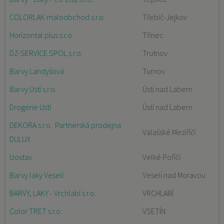
COLORLAK maloobchod s.r.o.
Třebíč-Jejkov
Horizontal plus s.r.o.
Třinec
DZ-SERVICE SPOL.s.r.o.
Trutnov
Barvy Landyšová
Turnov
Barvy Ústí s.r.o.
Ústí nad Labem
Drogerie Ústí
Ústí nad Labem
DEKORA s.r.o . Partnerská prodejna
Valašské Meziříčí
DULUX
Izostav
Velké Poříčí
Barvy laky Veselí
Veselí nad Moravou
BARVY, LAKY - Vrchlabí s.r.o.
VRCHLABÍ
Color TRET s.r.o.
VSETÍN