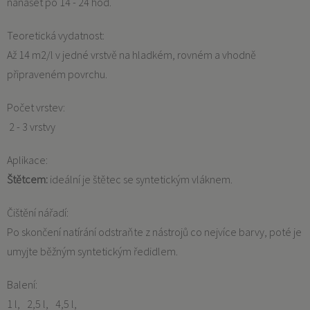
nanášet po 14 - 24 hod.
Teoretická vydatnost:
Až 14 m2/l v jedné vrstvě na hladkém, rovném a vhodně
připraveném povrchu.
Počet vrstev:
2 - 3 vrstvy
Aplikace:
Štětcem:
ideální je štětec se syntetickým vláknem.
Čištění nářadí:
Po skončení natírání odstraňte z nástrojů co nejvíce barvy, poté je
umyjte běžným syntetickým ředidlem.
Balení:
1 l
2,5 l
4,5 l