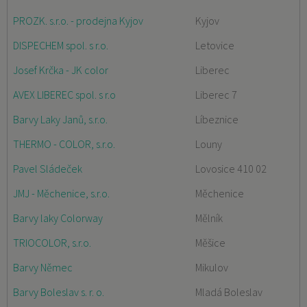
PROZK. s.r.o. - prodejna Kyjov
Kyjov
DISPECHEM spol. s r.o.
Letovice
Josef Krčka - JK color
Liberec
AVEX LIBEREC spol. s r.o
Liberec 7
Barvy Laky Janů, s.r.o.
Líbeznice
THERMO - COLOR, s.r.o.
Louny
Pavel Sládeček
Lovosice 410 02
JMJ - Měchenice, s.r.o.
Měchenice
Barvy laky Colorway
Mělník
TRIOCOLOR, s.r.o.
Měšice
Barvy Němec
Mikulov
Barvy Boleslav s. r. o.
Mladá Boleslav