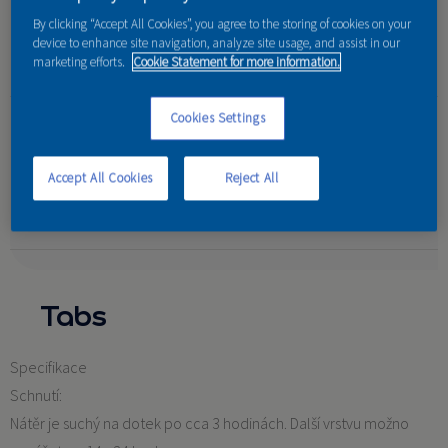
poskytuje až šestiletou ochranu.
By clicking “Accept All Cookies”, you agree to the storing of cookies on your
device to enhance site navigation, analyze site usage, and assist in our
marketing efforts.
Cookie Statement for more information.
Cookies Settings
Vlastnosti:
Proniká hluboko do podkladu
Odolná vůči vlhkosti a UV záření
Accept All Cookies
Reject All
Poskytuje až 6-ti letou ochranu
Tabs
Specifikace
Schnutí:
Nátěr je suchý na dotek po cca 3 hodinách. Další vrstvu možno