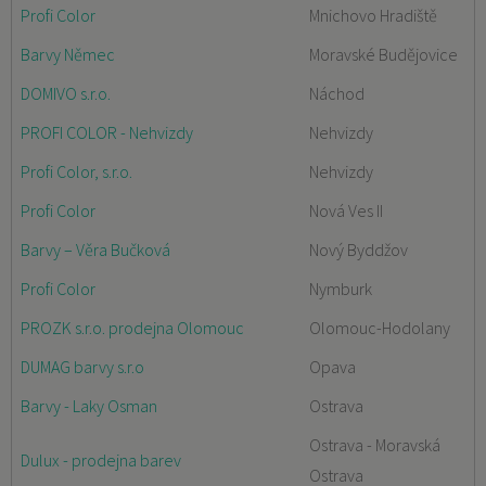
Profi Color
Mnichovo Hradiště
Barvy Němec
Moravské Budějovice
DOMIVO s.r.o.
Náchod
PROFI COLOR - Nehvizdy
Nehvizdy
Profi Color, s.r.o.
Nehvizdy
Profi Color
Nová Ves II
Barvy – Věra Bučková
Nový Byddžov
Profi Color
Nymburk
PROZK s.r.o. prodejna Olomouc
Olomouc-Hodolany
DUMAG barvy s.r.o
Opava
Barvy - Laky Osman
Ostrava
Ostrava - Moravská
Dulux - prodejna barev
Ostrava