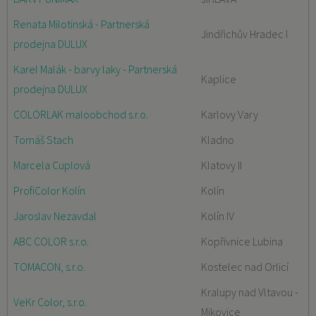
Renata Milotinská - Partnerská
Jindřichův Hradec I
prodejna DULUX
Karel Malák - barvy laky - Partnerská
Kaplice
prodejna DULUX
COLORLAK maloobchod s.r.o.
Karlovy Vary
Tomáš Stach
Kladno
Marcela Cuplová
Klatovy II
ProfiColor Kolín
Kolín
Jaroslav Nezavdal
Kolín IV
ABC COLOR s.r.o.
Kopřivnice Lubina
TOMACON, s.r.o.
Kostelec nad Orlicí
Kralupy nad Vltavou -
VeKr Color, s.r.o.
Mikovice