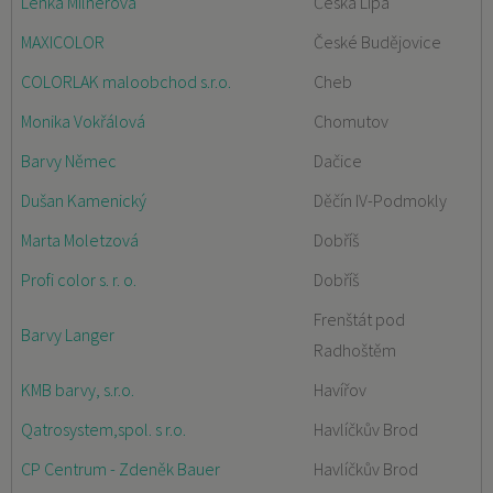
Lenka Milnerová
Česká Lípa
MAXICOLOR
České Budějovice
COLORLAK maloobchod s.r.o.
Cheb
Monika Vokřálová
Chomutov
Barvy Němec
Dačice
Dušan Kamenický
Děčín IV-Podmokly
Marta Moletzová
Dobříš
Profi color s. r. o.
Dobříš
Frenštát pod
Barvy Langer
Radhoštěm
KMB barvy, s.r.o.
Havířov
Qatrosystem,spol. s r.o.
Havlíčkův Brod
CP Centrum - Zdeněk Bauer
Havlíčkův Brod