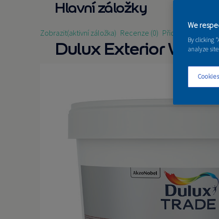
Hlavní záložky
We respec
Zobrazit
(aktivní záložka)
Recenze (0)
Přidat recenzi
By clicking 
Dulux Exterior Wall P
analyze site
Cookies