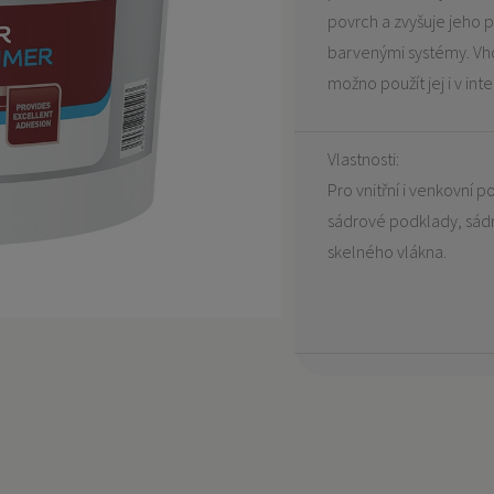
povrch a zvyšuje jeho p
barvenými systémy. Vho
možno použít jej i v inte
Vlastnosti:
Pro vnitřní i venkovní
sádrové podklady, sádr
skelného vlákna.