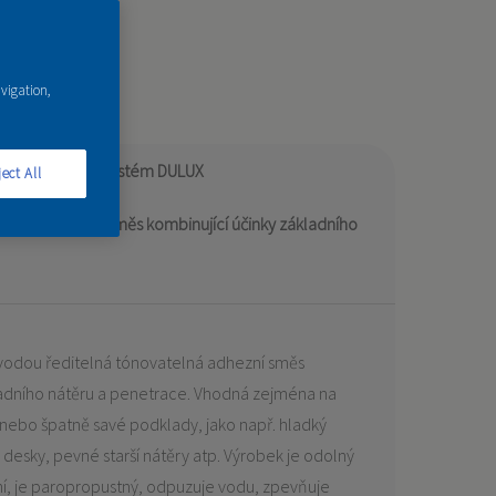
avigation,
ý pro tónovací systém DULUX
ect All
telná adhezní směs kombinující účinky základního
e vodou ředitelná tónovatelná adhezní směs
ladního nátěru a penetrace. Vhodná zejména na
 nebo špatně savé podklady, jako např. hladký
desky, pevné starší nátěry atp. Výrobek je odolný
í, je paropropustný, odpuzuje vodu, zpevňuje