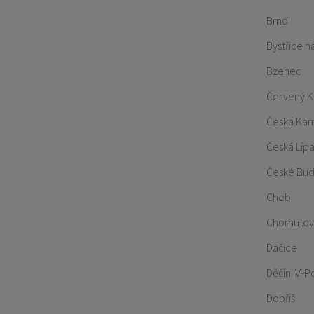
Brno
Bystřice 
Bzenec
Červený K
Česká Ka
Česká Líp
České Bud
Cheb
Chomutov
Dačice
Děčín IV-
Dobříš