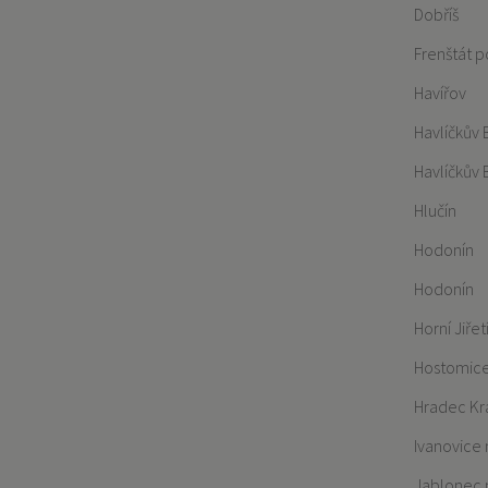
Dobříš
Frenštát 
Havířov
Havlíčkův 
Havlíčkův 
Hlučín
Hodonín
Hodonín
Horní Jiřet
Hostomic
Hradec Kr
Ivanovice
Jablonec 