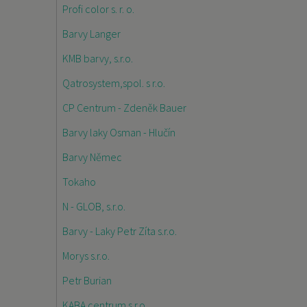
Profi color s. r. o.
Barvy Langer
KMB barvy, s.r.o.
Qatrosystem,spol. s r.o.
CP Centrum - Zdeněk Bauer
Barvy laky Osman - Hlučín
Barvy Němec
Tokaho
N - GLOB, s.r.o.
Barvy - Laky Petr Zíta s.r.o.
Morys s.r.o.
Petr Burian
KABA centrum s.r.o.