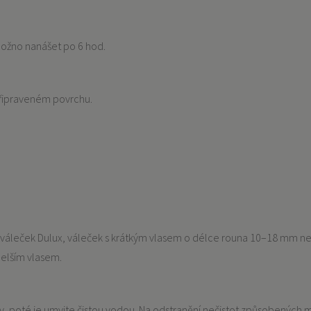
 možno nanášet po 6 hod.
připraveném povrchu.
áleček Dulux, váleček s krátkým vlasem o délce rouna 10–18 mm nebo
delším vlasem.
rvy, poté je umyjte čistou vodou. Na odstranění nečistot způsobených