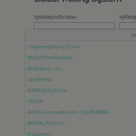
Vyhľadaj podľa názvu
Vyhľada
Fi
1.Nejlevnejší Barvy.CZ s.r.o.
RENOVO Petr Poslední
ADOZ barvy, s.r.o.
Josef Petrus
KLEMPOS PLUS s.r.o.
LESTER
AUSTIS color systém s.r.o. - COLORARENA
MISTRAL PLUS s.r.o.
H-Color s.r.o.