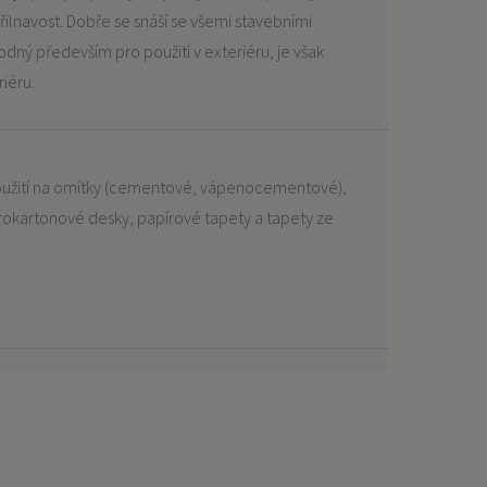
řilnavost. Dobře se snáší se všemi stavebními
dný především pro použití v exteriéru, je však
riéru.
 použití na omítky (cementové, vápenocementové),
okartonové desky, papírové tapety a tapety ze