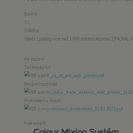
Balení:
5 l
Odstíny:
Výběr z palety více než 3 000 odstínů Acomix, CP4, RAL, N
Ke stažení
Technický list:
tl_cz_dt_ext_wall_primer.pdf
Bezpečnostní list:
bl_dulux_trade_exterior_wall_primer_31-0
Prohlášení o shodě:
prohlaseni_dodavatele_01.03.2023.pdf
Kde koupit
Colour Mixing Systém