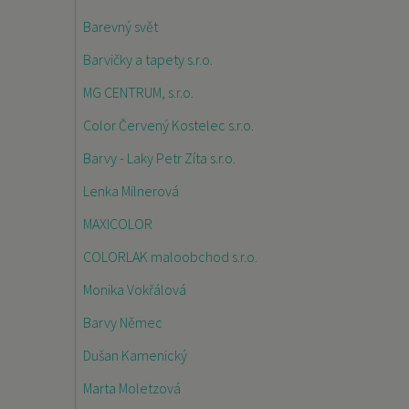
Barevný svět
Barvičky a tapety s.r.o.
MG CENTRUM, s.r.o.
Color Červený Kostelec s.r.o.
Barvy - Laky Petr Zíta s.r.o.
Lenka Milnerová
MAXICOLOR
COLORLAK maloobchod s.r.o.
Monika Vokřálová
Barvy Němec
Dušan Kamenický
Marta Moletzová