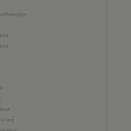
pod Radhoštěm
Brod
Brod
ín
e
álové
 na Hané
nad Nisou