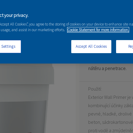
t your privacy.
“Accept All Cookies”, you agree to the storing of cookies on your device to enhance site n
rimer
 usage, and assist in our marketing efforts.
Cookie Statement for more information.
Penetrační nátěr určen
 Settings
Accept All Cookies
Rej
Vodou ředitelná tónova
nátěru a penetrace.
Použití:
Exterior Wall Primer j
kombinující účinky zák
pevné, hladké, drolivé
beton, sádrokartonové 
proti vodě a zmýdelněn