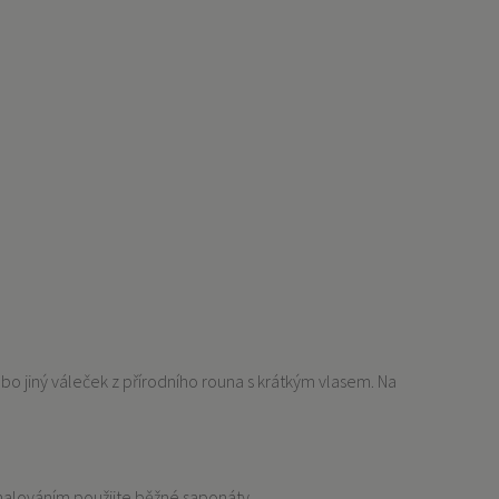
 jiný váleček z přírodního rouna s krátkým vlasem. Na
 malováním použijte běžné saponáty.