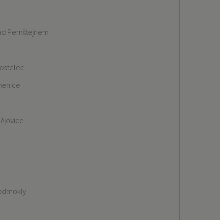
nad Pernštejnem
ostelec
menice
a
ějovice
Podmokly