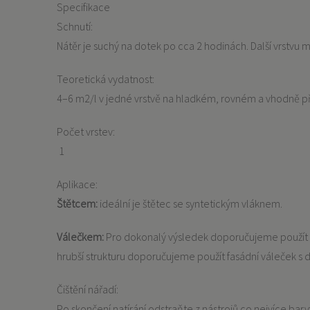
Specifikace
Schnutí:
Nátěr je suchý na dotek po cca 2 hodinách. Další vrstvu
Teoretická vydatnost:
4–6 m2/l v jedné vrstvě na hladkém, rovném a vhodně 
Počet vrstev:
1
Aplikace:
Štětcem:
ideální je štětec se syntetickým vláknem.
Válečkem:
Pro dokonalý výsledek doporučujeme použít v
hrubší strukturu doporučujeme použít fasádní váleček s 
Čištění nářadí:
Po skončení natírání odstraňte z nástrojů co nejvíce ba