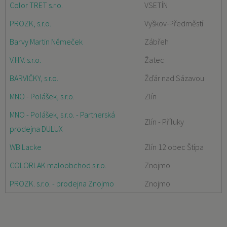
Color TRET s.r.o.
VSETÍN
PROZK, s.r.o.
Vyškov-Předměstí
Barvy Martin Němeček
Zábřeh
V.H.V. s.r.o.
Žatec
BARVIČKY, s.r.o.
Žďár nad Sázavou
MNO - Polášek, s.r.o.
Zlín
MNO - Polášek, s.r.o. - Partnerská
Zlín - Příluky
prodejna DULUX
WB Lacke
Zlín 12 obec Štípa
COLORLAK maloobchod s.r.o.
Znojmo
PROZK. s.r.o. - prodejna Znojmo
Znojmo