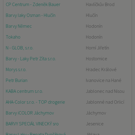
CP Centrum - Zdeněk Bauer
Havlíčkův Brod
Barvy laky Osman - Hlučín
Hlučín
Barvy Němec
Hodonín
Tokaho
Hodonín
N - GLOB, s.r.o.
Horní Jiřetín
Barvy - Laky Petr Zíta s.r.o.
Hostomice
Morys s.r.o.
Hradec Králové
Petr Burian
Ivanovice na Hané
KABA centrum s.r.o.
Jablonec nad Nisou
AHA-Color s.r.o. - TOP drogerie
Jablonné nad Orlicí
Barvy iCOLOR Jáchymov
Jáchymov
BARVY SPECIÁL VINECKÝ sro
Jesenice
Barvy Laky - Renata Dvořáková
Jihlava