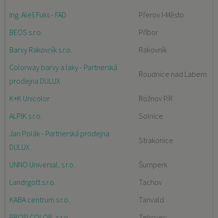
Ing. Aleš Fuks - FAD
Přerov I-Město
BEOS s.r.o.
Příbor
Barvy Rakovník s.r.o.
Rakovník
Colorway barvy a laky - Partnerská
Roudnice nad Labem
prodejna DULUX
K+K Unicolor
Rožnov P.R
ALPIK s.r.o.
Solnice
Jan Polák - Partnerská prodejna
Strakonice
DULUX
UNNO Universal, s.r.o.
Šumperk
Landrgott s.r.o.
Tachov
KABA centrum s.r.o.
Tanvald
PROFI COLOR, s.r.o.
Tehovec