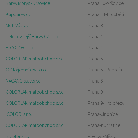
Barvy Morys - Vršovice
Praha 10-Vršovice
Kupbarvy.cz
Praha 14-Hloubětín
Motl Václav
Praha 3
1.Nejlevnejší Barvy.CZ s.r.o.
Praha 4
H-COLOR s.r.o.
Praha 4
COLORLAK maloobchod s.r.o.
Praha 5
OC Nájemníkovi s.r.o.
Praha 5 - Radotín
NAGANO stav,s.r.o.
Praha 6
COLORLAK maloobchod s.r.o.
Praha 9
COLORLAK maloobchod s.r.o.
Praha 9-Hrdlořezy
ICOLOR, s.r.o.
Praha-Jinonice
COLORLAK maloobchod s.r.o.
Praha-Kunratice
B Color s.r.o
Přerov I-Město