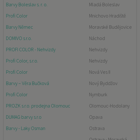
Barvy Boleslav s. r. o.
Mladá Boleslav
Profi Color
Mnichovo Hradiště
Barvy Němec
Moravské Budějovice
DOMIVO s.r.o.
Náchod
PROFI COLOR - Nehvizdy
Nehvizdy
Profi Color, s.r.o.
Nehvizdy
Profi Color
Nová Ves II
Barvy – Věra Bučková
Nový Byddžov
Profi Color
Nymburk
PROZK s.r.o. prodejna Olomouc
Olomouc-Hodolany
DUMAG barvy s.r.o
Opava
Barvy - Laky Osman
Ostrava
Ostrava - Moravská