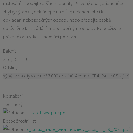
malováním použijte běžné saponáty. Prázdný obal, případně se
zbytky výrobku, odkládejte na místě určeném obcí k
odkládání nebezpečných odpadů nebo předejte osobě
oprávněné k nakládání s nebezpečnými odpady. Nepoužívejte
prázdné obaly ke skladování potravin.
Balení:
2,5 l
5 l
10 l
Odstíny:
Výběr z palety více než 3 000 odstínů. Acomix, CP4, RAL, NCS a jiné
Ke stažení
Technický list:
tl_cz_dt_ws_plus.pdf
Bezpečnostní list:
bl_dulux_trade_weathershield_plus_01_09_2021.pdf