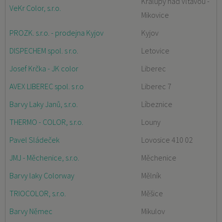
Kralupy nad Vltavou -
VeKr Color, s.r.o.
Mikovice
PROZK. s.r.o. - prodejna Kyjov
Kyjov
DISPECHEM spol. s r.o.
Letovice
Josef Krčka - JK color
Liberec
AVEX LIBEREC spol. s r.o
Liberec 7
Barvy Laky Janů, s.r.o.
Líbeznice
THERMO - COLOR, s.r.o.
Louny
Pavel Sládeček
Lovosice 410 02
JMJ - Měchenice, s.r.o.
Měchenice
Barvy laky Colorway
Mělník
TRIOCOLOR, s.r.o.
Měšice
Barvy Němec
Mikulov