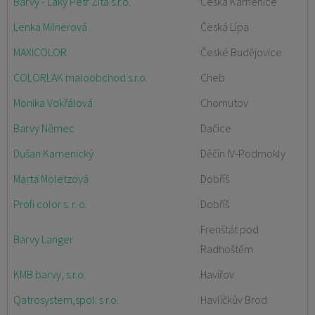
Barvy - Laky Petr Zíta s.r.o.
Česká Kamenice
Lenka Milnerová
Česká Lípa
MAXICOLOR
České Budějovice
COLORLAK maloobchod s.r.o.
Cheb
Monika Vokřálová
Chomutov
Barvy Němec
Dačice
Dušan Kamenický
Děčín IV-Podmokly
Marta Moletzová
Dobříš
Profi color s. r. o.
Dobříš
Frenštát pod
Barvy Langer
Radhoštěm
KMB barvy, s.r.o.
Havířov
Qatrosystem,spol. s r.o.
Havlíčkův Brod