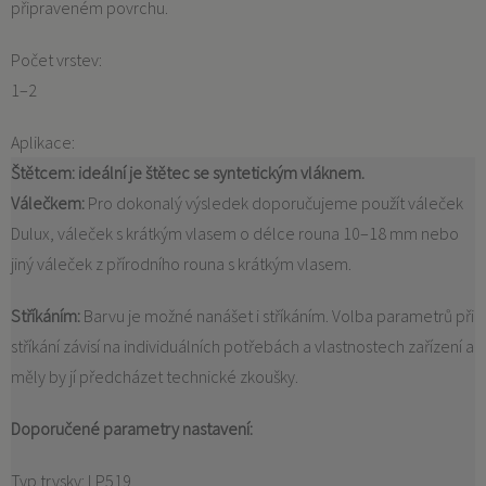
připraveném povrchu.
Počet vrstev:
1–2
Aplikace:
Štětcem:
ideální je štětec se syntetickým vláknem.
Válečkem:
Pro dokonalý výsledek doporučujeme použít váleček
Dulux, váleček s krátkým vlasem o délce rouna 10–18 mm nebo
jiný váleček z přírodního rouna s krátkým vlasem.
Stříkáním:
Barvu je možné nanášet i stříkáním. Volba parametrů při
stříkání závisí na individuálních potřebách a vlastnostech zařízení a
měly by jí předcházet technické zkoušky.
Doporučené parametry nastavení:
Typ trysky: LP519