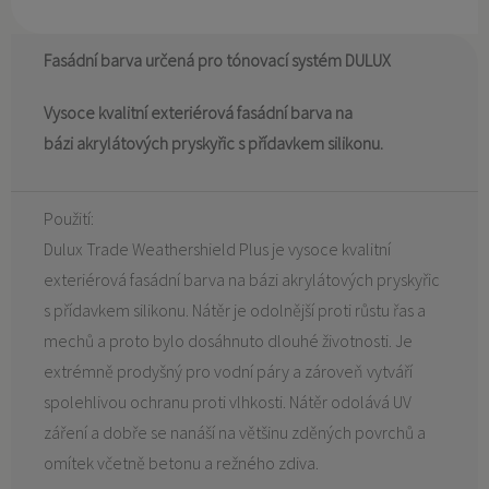
Fasádní barva určená pro tónovací systém DULUX
Vysoce kvalitní exteriérová fasádní barva na
bázi akrylátových pryskyřic s přídavkem silikonu.
Použití:
Dulux Trade Weathershield Plus je vysoce kvalitní
exteriérová fasádní barva na bázi akrylátových pryskyřic
s přídavkem silikonu. Nátěr je odolnější proti růstu řas a
mechů a proto bylo dosáhnuto dlouhé životnosti. Je
extrémně prodyšný pro vodní páry a zároveň vytváří
spolehlivou ochranu proti vlhkosti. Nátěr odolává UV
záření a dobře se nanáší na většinu zděných povrchů a
omítek včetně betonu a režného zdiva.