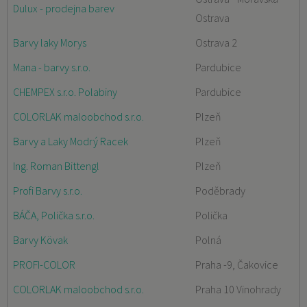
Dulux - prodejna barev
Ostrava
Barvy laky Morys
Ostrava 2
Mana - barvy s.r.o.
Pardubice
CHEMPEX s.r.o. Polabiny
Pardubice
COLORLAK maloobchod s.r.o.
Plzeň
Barvy a Laky Modrý Racek
Plzeň
Ing. Roman Bittengl
Plzeň
Profi Barvy s.r.o.
Poděbrady
BÁČA, Polička s.r.o.
Polička
Barvy Kövak
Polná
PROFI-COLOR
Praha -9, Čakovice
COLORLAK maloobchod s.r.o.
Praha 10 Vinohrady