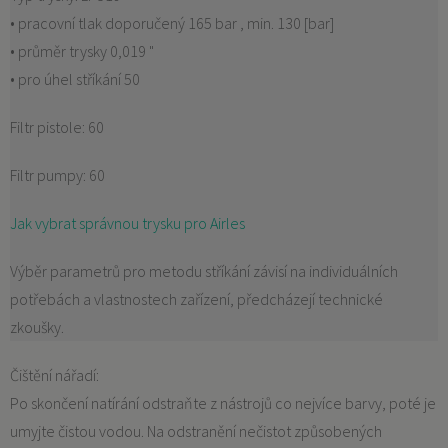
• pracovní tlak doporučený 165 bar , min. 130 [bar]
• průměr trysky 0,019 "
• pro úhel stříkání 50
Filtr pistole: 60
Filtr pumpy: 60
Jak vybrat správnou trysku pro Airles
Výběr parametrů pro metodu stříkání závisí na individuálních
potřebách a vlastnostech zařízení, předcházejí technické
zkoušky.
Čištění nářadí:
Po skončení natírání odstraňte z nástrojů co nejvíce barvy, poté je
umyjte čistou vodou. Na odstranění nečistot způsobených