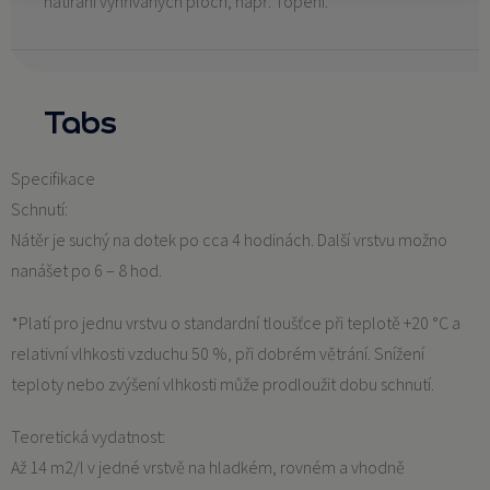
natírání vyhřívaných ploch, např. Topení.
Tabs
Specifikace
Schnutí:
Nátěr je suchý na dotek po cca 4 hodinách. Další vrstvu možno
nanášet po 6 – 8 hod.
*Platí pro jednu vrstvu o standardní tloušťce při teplotě +20 °C a
relativní vlhkosti vzduchu 50 %, při dobrém větrání. Snížení
teploty nebo zvýšení vlhkosti může prodloužit dobu schnutí.
Teoretická vydatnost:
Až 14 m2/l v jedné vrstvě na hladkém, rovném a vhodně