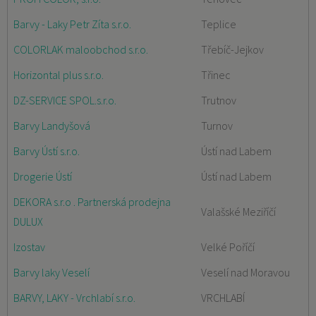
Barvy - Laky Petr Zíta s.r.o.
Teplice
COLORLAK maloobchod s.r.o.
Třebíč-Jejkov
Horizontal plus s.r.o.
Třinec
DZ-SERVICE SPOL.s.r.o.
Trutnov
Barvy Landyšová
Turnov
Barvy Ústí s.r.o.
Ústí nad Labem
Drogerie Ústí
Ústí nad Labem
DEKORA s.r.o . Partnerská prodejna
Valašské Meziříčí
DULUX
Izostav
Velké Poříčí
Barvy laky Veselí
Veselí nad Moravou
BARVY, LAKY - Vrchlabí s.r.o.
VRCHLABÍ