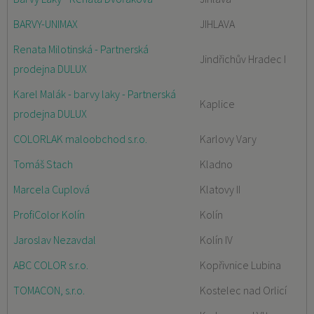
BARVY-UNIMAX
JIHLAVA
Renata Milotinská - Partnerská
Jindřichův Hradec I
prodejna DULUX
Karel Malák - barvy laky - Partnerská
Kaplice
prodejna DULUX
COLORLAK maloobchod s.r.o.
Karlovy Vary
Tomáš Stach
Kladno
Marcela Cuplová
Klatovy II
ProfiColor Kolín
Kolín
Jaroslav Nezavdal
Kolín IV
ABC COLOR s.r.o.
Kopřivnice Lubina
TOMACON, s.r.o.
Kostelec nad Orlicí