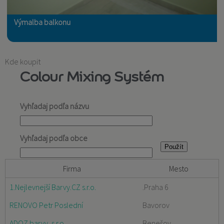
Výmalba balkonu
Kde koupit
Colour Mixing Systém
Vyhľadaj podľa názvu
Vyhľadaj podľa obce
Firma
Mesto
1.Nejlevnejší Barvy.CZ s.r.o.
.Praha 6
RENOVO Petr Poslední
Bavorov
ADOZ barvy, s.r.o.
Benešov