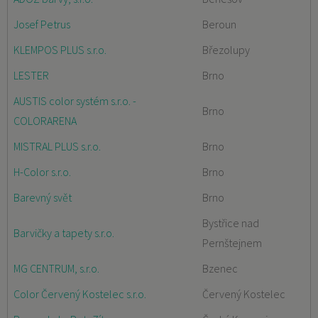
Josef Petrus
Beroun
KLEMPOS PLUS s.r.o.
Březolupy
LESTER
Brno
AUSTIS color systém s.r.o. -
Brno
COLORARENA
MISTRAL PLUS s.r.o.
Brno
H-Color s.r.o.
Brno
Barevný svět
Brno
Bystřice nad
Barvičky a tapety s.r.o.
Pernštejnem
MG CENTRUM, s.r.o.
Bzenec
Color Červený Kostelec s.r.o.
Červený Kostelec