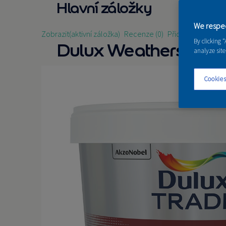
Hlavní záložky
We respec
Zobrazit
(aktivní záložka)
Recenze (0)
Přidat recenzi
By clicking 
Dulux Weathershield S
analyze site
Cookies