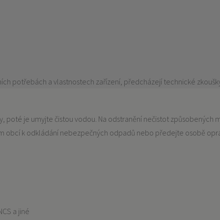
lních potřebách a vlastnostech zařízení, předcházejí technické zkoušk
rvy, poté je umyjte čistou vodou. Na odstranění nečistot způsobených
ném obcí k odkládání nebezpečných odpadů nebo předejte osobě opr
NCS a jiné