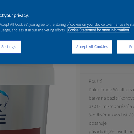
t your privacy.
“Accept All Cookies”, you agree to the storing of cookies on your device to enhance site n
ilicon plus
 usage, and assist in our marketing efforts.
Cookie Statement for more information.
Fasádní barva určená 
 Settings
Accept All Cookies
Rej
Prémiová exteriérová fa
Použití:
Dulux Trade Weathershi
barva na bázi silikonov
a CO2, mikroporézní a 
škodlivému ovzduší. Zů
obsahuje
přísadu (0,3% pyrithionu