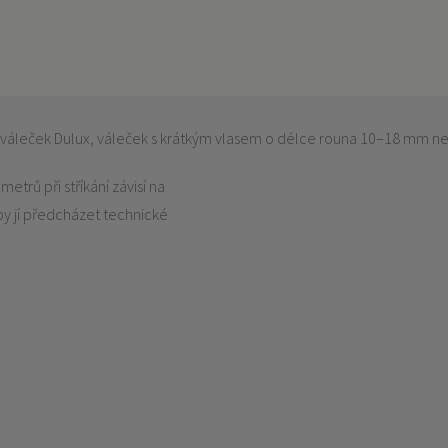
áleček Dulux, váleček s krátkým vlasem o délce rouna 10–18 mm nebo
etrů při stříkání závisí na
 by jí předcházet technické