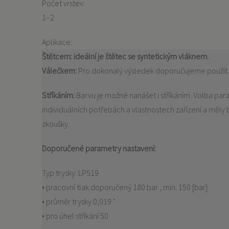
Počet vrstev:
1–2
Aplikace:
Štětcem:
ideální je štětec se syntetickým vláknem.
Válečkem:
Pro dokonalý výsledek doporučujeme použít v
Stříkáním:
Barvu je možné nanášet i stříkáním. Volba param
individuálních potřebách a vlastnostech zařízení a měly
zkoušky.
Doporučené parametry nastavení:
Typ trysky: LP519
• pracovní tlak doporučený 180 bar , min. 150 [bar]
• průměr trysky 0,019 "
• pro úhel stříkání 50