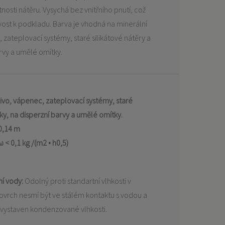
sti nátěru. Vysychá bez vnitřního pnutí, což
vost k podkladu. Barva je vhodná na minerální
 zateplovací systémy, staré silikátové nátěry a
arvy a umělé omítky.
divo, vápenec, zateplovací systémy, staré
tky, na disperzní barvy a umělé omítky.
0,14 m
 < 0,1 kg /(m2 • h0,5)
ý
ní vody:
Odolný proti standartní vlhkosti v
ovrch nesmí být ve stálém kontaktu s vodou a
vystaven kondenzované vlhkosti.