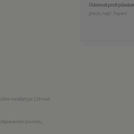
Odolnost proti působen
ploch, např. Topení.
 možno nanášet po 12ti hod.
 připraveném povrchu.