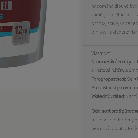
napomáhá dlouhé životno
zaručuje skvělou přilna
omítky, zdivo, vápenec,
omítky, na disperzní b
Vlastnosti:
Na minerální omítky, z
silikátové nátěry a omí
Paropropustnost:
Sd < 
Propustnost pro vodu: ω
Výsledný vzhled:
Matn
Odolnost proti působe
místnostech. Natřený p
nesmí být dlouhodobě 