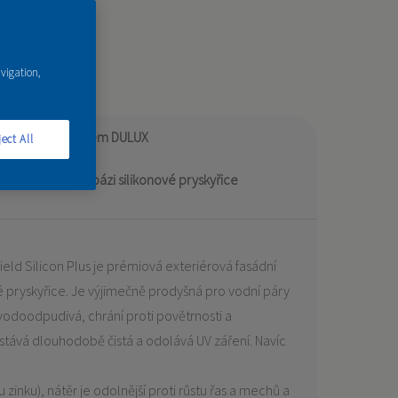
avigation,
pro tónovací systém DULUX
ect All
sádní barva na bázi silikonové pryskyřice
eld Silicon Plus je prémiová exteriérová fasádní
é pryskyřice. Je výjimečně prodyšná pro vodní páry
vodoodpudivá, chrání proti povětrnosti a
stává dlouhodobě čistá a odolává UV záření. Navíc
 zinku), nátěr je odolnější proti růstu řas a mechů a