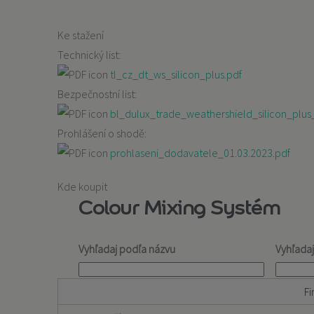
Ke stažení
Technický list:
tl_cz_dt_ws_silicon_plus.pdf
Bezpečnostní list:
bl_dulux_trade_weathershield_silicon_plus
Prohlášení o shodě:
prohlaseni_dodavatele_01.03.2023.pdf
Kde koupit
Colour Mixing Systém
Vyhľadaj podľa názvu
Vyhľada
Fi