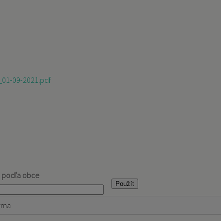
_01-09-2021.pdf
j podľa obce
rma