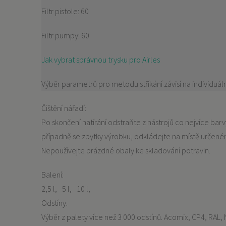
Filtr pistole: 60
Filtr pumpy: 60
Jak vybrat správnou trysku pro Airles
Výběr parametrů pro metodu stříkání závisí na individuá
Čištění nářadí:
Po skončení natírání odstraňte z nástrojů co nejvíce ba
případně se zbytky výrobku, odkládejte na místě urče
Nepoužívejte prázdné obaly ke skladování potravin.
Balení:
2,5 l
5 l
10 l
Odstíny:
Výběr z palety více než 3 000 odstínů. Acomix, CP4, RAL, 