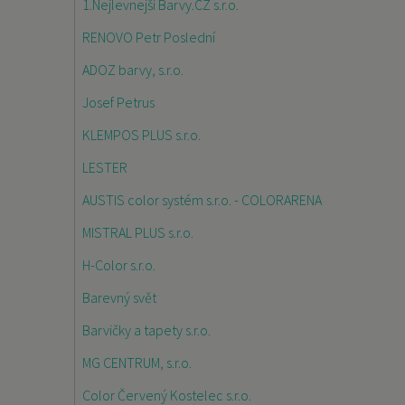
1.Nejlevnejší Barvy.CZ s.r.o.
RENOVO Petr Poslední
ADOZ barvy, s.r.o.
Josef Petrus
KLEMPOS PLUS s.r.o.
LESTER
AUSTIS color systém s.r.o. - COLORARENA
MISTRAL PLUS s.r.o.
H-Color s.r.o.
Barevný svět
Barvičky a tapety s.r.o.
MG CENTRUM, s.r.o.
Color Červený Kostelec s.r.o.