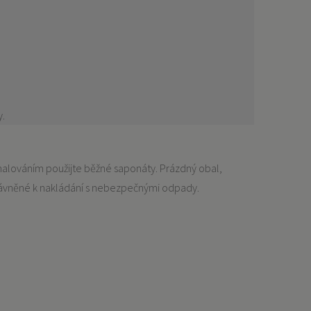
y.
 malováním použijte běžné saponáty. Prázdný obal,
ávněné k nakládání s nebezpečnými odpady.