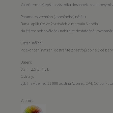
Válečkem: nejlepšího výsledku dosáhnete s velurovými 
Parametry vrchního (konečného) nátěru:
Barvu aplikujte ve 2 vrstvách v intervalu 6 hodin.
Na štětec nebo váleček nabírejte dostatečné, rovnoměrn
Čištění nářadí:
Po skončení natírání odstraňte z nástrojů co nejvíce ba
Balení:
0,7 l
2,5 l
4,5 l
Odstíny:
výběr z více než 11 000 odstínů Acomix, CP4, Colour Futu
Vzorník