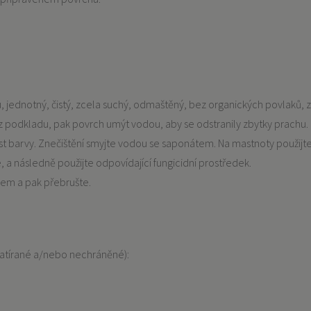
 jednotný, čistý, zcela suchý, odmaštěný, bez organických povlaků, 
t z podkladu, pak povrch umýt vodou, aby se odstranily zbytky prach
ilnavost barvy. Znečištění smyjte vodou se saponátem. Na mastnoty po
 a následně použijte odpovídající fungicidní prostředek.
lem a pak přebrušte.
natírané a/nebo nechráněné):