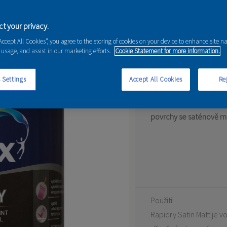
t your privacy.
“Accept All Cookies”, you agree to the storing of cookies on your device to enhance site n
Matt
 usage, and assist in our marketing efforts.
Cookie Statement for more information.
Barva určená pro tóno
 Settings
Accept All Cookies
Rej
Vodou ředitelný univerz
povrchy se saténově 
Použití:
Rapidry Satin Matt je v