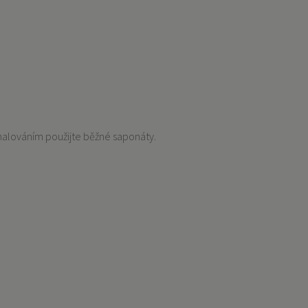
.
 malováním použijte běžné saponáty.