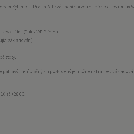
adecor Xylamon HP) a natřete základní barvou na dřevo a kov (Dulux
 kov a litinu (Dulux WB Primer).
ující základování):
nečistoty.
e přilnavý, není prašný ani poškozený je možné natírat bez základová
+10 až +28 0C.