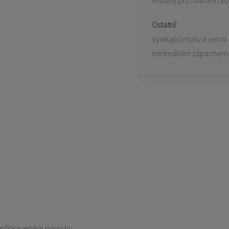
vhodný pro natírání rad
Ostatní:
Vynikající rozliv a vel
minimálním zápachem
 připraveném povrchu.