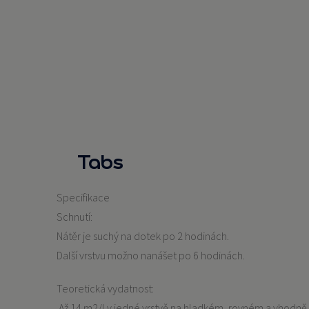
Tabs
Specifikace
Schnutí:
Nátěr je suchý na dotek po 2 hodinách.
Další vrstvu možno nanášet po 6 hodinách.
Teoretická vydatnost:
Až 14 m2/l v jedné vrstvě na hladkém, rovném a vhodně