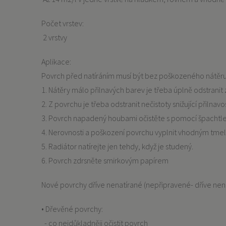
Počet vrstev:
2 vrstvy
Aplikace:
Povrch před natíráním musí být bez poškozeného nátěru,
1. Nátěry málo přilnavých barev je třeba úplně odstrani
2. Z povrchu je třeba odstranit nečistoty snižující př
3. Povrch napadený houbami očistěte s pomocí špachtle,
4. Nerovnosti a poškození povrchu vyplnit vhodným tme
5. Radiátor natírejte jen tehdy, když je studený.
6. Povrch zdrsněte smirkovým papírem
Nové povrchy dříve nenatírané (nepřipravené- dříve ne
• Dřevěné povrchy:
- co nejdůkladněji očistit povrch