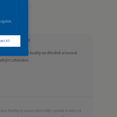
avigation,
vací systém DULUX
ect All
ální nátěr vysoké kvality na dřevěné a kovové
matným vzhledem.
odou ředitelný univerzální nátěr vysoké kvality na