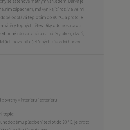
chy se saténově matným vzhledem. Barva je
álním zápachem, má vynikající rozliv a velmi
době odolává teplotám do 90 °C, a proto je
a nátěry topných těles. Díky odolnosti proti
 vhodný i do exteriéru na nátěry oken, dveří,
dalších povrchů ošetřených základní barvou.
povrchy v interiéru i exteriéru
í tepla:
louhodobému působení teplot do 90 °C, je proto