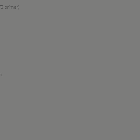
 WB primer)
ní.