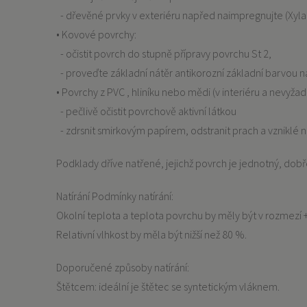
- dřevěné prvky v exteriéru napřed naimpregnujte (Xyl
• Kovové povrchy:
- očistit povrch do stupně přípravy povrchu St 2,
- proveďte základní nátěr antikorozní základní barvou na
• Povrchy z PVC , hliníku nebo mědi (v interiéru a nevyžad
- pečlivě očistit povrchově aktivní látkou
- zdrsnit smirkovým papírem, odstranit prach a vzniklé 
Podklady dříve natřené, jejichž povrch je jednotný, dobř
Natírání Podmínky natírání:
Okolní teplota a teplota povrchu by měly být v rozmezí 
Relativní vlhkost by měla být nižší než 80 %.
Doporučené způsoby natírání:
Štětcem: ideální je štětec se syntetickým vláknem.