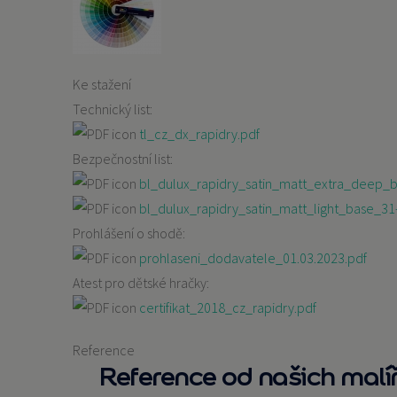
Ke stažení
Technický list:
tl_cz_dx_rapidry.pdf
Bezpečnostní list:
bl_dulux_rapidry_satin_matt_extra_deep_
bl_dulux_rapidry_satin_matt_light_base_31
Prohlášení o shodě:
prohlaseni_dodavatele_01.03.2023.pdf
Atest pro dětské hračky:
certifikat_2018_cz_rapidry.pdf
Reference
Reference od našich malí