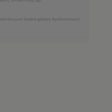
iátorů, ohřívačů vody, atp.
mi dobrá kryvost. Snadná aplikace. Rychleschnoucí s
.