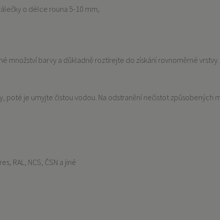
válečky o délce rouna 5-10 mm,
é množství barvy a důkladně roztírejte do získání rovnoměrné vrstvy
rvy, poté je umyjte čistou vodou. Na odstranění nečistot způsobených
res, RAL, NCS, ČSN a jiné