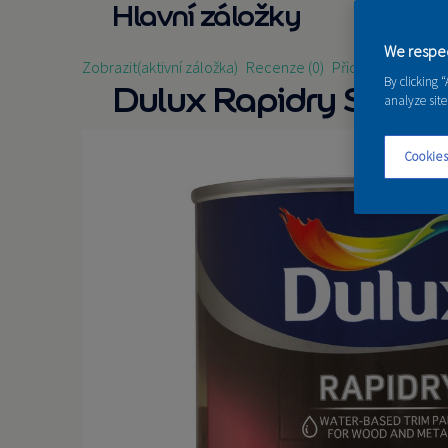
Hlavní záložky
We respec
Zobrazit
(aktivní záložka)
Recenze (0)
Přidat recenzi
By clicking 
Dulux Rapidry Satin 
analyze site
Cookies