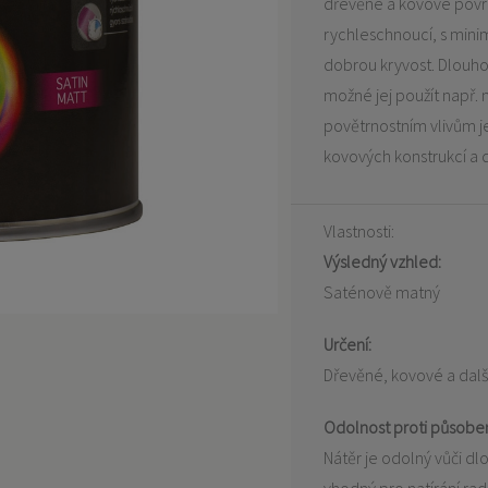
dřevěné a kovové povr
rychleschnoucí, s minim
dobrou kryvost. Dlouho
možné jej použít např. n
povětrnostním vlivům je
kovových konstrukcí a 
Vlastnosti:
Výsledný vzhled:
Saténově matný
Určení:
Dřevěné, kovové a další 
Odolnost proti působen
Nátěr je odolný vůči d