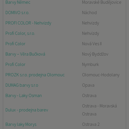
Barvy Němec
Moravské Budějovice
DOMIVO s.r.o.
Náchod
PROFI COLOR - Nehvizdy
Nehvizdy
Profi Color, s.r.o.
Nehvizdy
Profi Color
Nová Ves II
Barvy – Věra Bučková
Nový Byddžov
Profi Color
Nymburk
PROZK s.r.o. prodejna Olomouc
Olomouc-Hodolany
DUMAG barvy s.r.o
Opava
Barvy - Laky Osman
Ostrava
Ostrava - Moravská
Dulux - prodejna barev
Ostrava
Barvy laky Morys
Ostrava 2