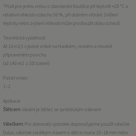
*Platí pro jednu vrstvu o standardní tloušťce při teplotě +20 °C a
relativní vlhkosti vzduchu 50 %, při dobrém větrání. Snížení
teploty nebo zvýšení vlhkosti může prodloužit dobu schnutí.
Teoretická vydatnost:
Až 14 m2/l v jedné vrstvě na hladkém, rovném a vhodně
připraveném povrchu.
(až 140 m2 z 10l balení)
Počet vrstev:
1–2
Aplikace:
Štětcem:
ideální je štětec se syntetickým vláknem
Válečkem:
Pro dokonalý výsledek doporučujeme použít váleček
Dulux, váleček s krátkým vlasem o délce rouna 10–18 mm nebo