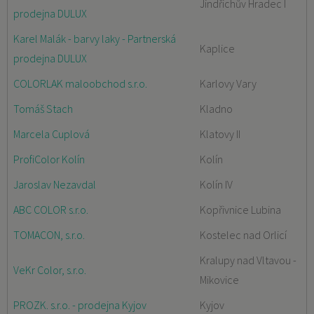
Jindřichův Hradec I
prodejna DULUX
Karel Malák - barvy laky - Partnerská
Kaplice
prodejna DULUX
COLORLAK maloobchod s.r.o.
Karlovy Vary
Tomáš Stach
Kladno
Marcela Cuplová
Klatovy II
ProfiColor Kolín
Kolín
Jaroslav Nezavdal
Kolín IV
ABC COLOR s.r.o.
Kopřivnice Lubina
TOMACON, s.r.o.
Kostelec nad Orlicí
Kralupy nad Vltavou -
VeKr Color, s.r.o.
Mikovice
PROZK. s.r.o. - prodejna Kyjov
Kyjov