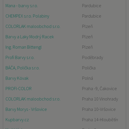
Mana - barvy s.r.o.
Pardubice
CHEMPEX s.r.o. Polabiny
Pardubice
COLORLAK maloobchod s.r.o.
Plzeň
Barvy a Laky Modrý Racek
Plzeň
Ing. Roman Bittengl
Plzeň
Profi Barvy s.r.o.
Poděbrady
BÁČA, Polička s.r.o.
Polička
Barvy Kövak
Polná
PROFI-COLOR
Praha -9, Čakovice
COLORLAK maloobchod s.r.o.
Praha 10 Vinohrady
Barvy Morys - Vršovice
Praha 10-Vršovice
Kupbarvy.cz
Praha 14-Hloubětín