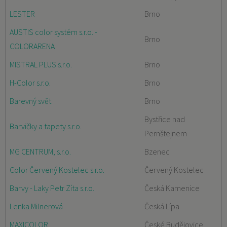
LESTER
Brno
AUSTIS color systém s.r.o. -
Brno
COLORARENA
MISTRAL PLUS s.r.o.
Brno
H-Color s.r.o.
Brno
Barevný svět
Brno
Bystřice nad
Barvičky a tapety s.r.o.
Pernštejnem
MG CENTRUM, s.r.o.
Bzenec
Color Červený Kostelec s.r.o.
Červený Kostelec
Barvy - Laky Petr Zíta s.r.o.
Česká Kamenice
Lenka Milnerová
Česká Lípa
MAXICOLOR
České Budějovice