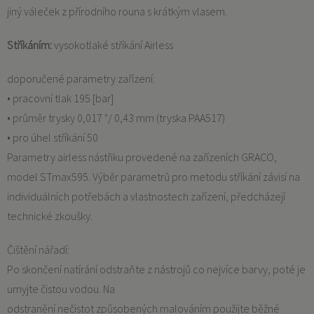
jiný váleček z přírodního rouna s krátkým vlasem.
Stříkáním:
vysokotlaké stříkání Airless
doporučené parametry zařízení:
• pracovní tlak 195 [bar]
• průměr trysky 0,017 "/ 0,43 mm (tryska PAA517)
• pro úhel stříkání 50
Parametry airless nástřiku provedené na zařízeních GRACO,
model STmax595. Výběr parametrů pro metodu stříkání závisí na
individuálních potřebách a vlastnostech zařízení, předcházejí
technické zkoušky.
Čištění nářadí:
Po skončení natírání odstraňte z nástrojů co nejvíce barvy, poté je
umyjte čistou vodou. Na
odstranění nečistot způsobených malováním použijte běžné