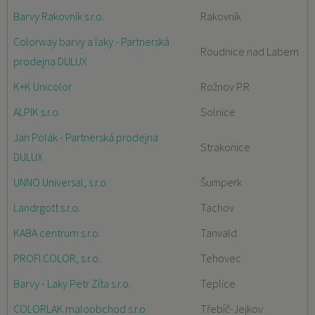
Barvy Rakovník s.r.o.
Rakovník
Colorway barvy a laky - Partnerská
Roudnice nad Labem
prodejna DULUX
K+K Unicolor
Rožnov P.R
ALPIK s.r.o.
Solnice
Jan Polák - Partnerská prodejna
Strakonice
DULUX
UNNO Universal, s.r.o.
Šumperk
Landrgott s.r.o.
Tachov
KABA centrum s.r.o.
Tanvald
PROFI COLOR, s.r.o.
Tehovec
Barvy - Laky Petr Zíta s.r.o.
Teplice
COLORLAK maloobchod s.r.o.
Třebíč-Jejkov