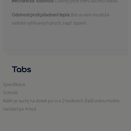
Mechanická odolnost:
Odolný proti otěru suchou látkou.
Odolnost proti působení tepla:
Barva není vhodná k
natírání vyhřívaných ploch, např. topení.
Tabs
Specifikace
Schnutí:
Nátěr je suchý na dotek po cca 2 hodinách. Další vrstvu možno
nanášet po 4 hod.