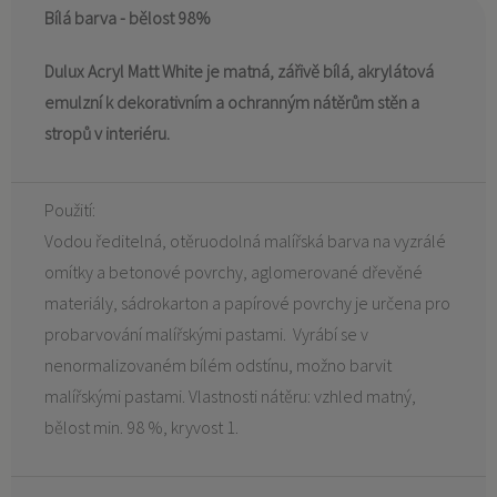
Bílá barva - bělost 98%
Dulux Acryl Matt White je matná, zářivě bílá, akrylátová
emulzní k dekorativním a ochranným nátěrům stěn a
stropů v interiéru.
Použití:
Vodou ředitelná, otěruodolná malířská barva na vyzrálé
omítky a betonové povrchy, aglomerované dřevěné
materiály, sádrokarton a papírové povrchy je určena pro
probarvování malířskými pastami. Vyrábí se v
nenormalizovaném bílém odstínu, možno barvit
malířskými pastami. Vlastnosti nátěru: vzhled matný,
bělost min. 98 %, kryvost 1.