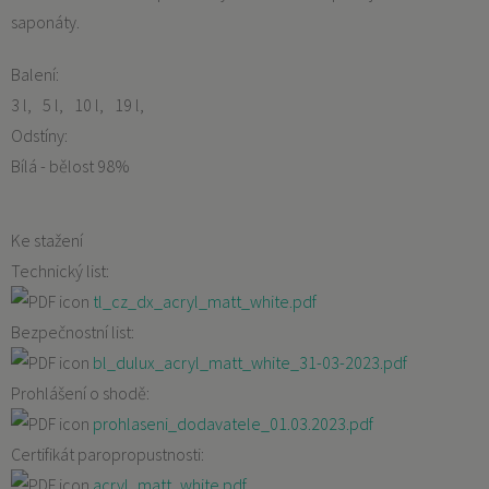
saponáty.
Balení:
3 l
5 l
10 l
19 l
Odstíny:
Bílá - bělost 98%
Ke stažení
Technický list:
tl_cz_dx_acryl_matt_white.pdf
Bezpečnostní list:
bl_dulux_acryl_matt_white_31-03-2023.pdf
Prohlášení o shodě:
prohlaseni_dodavatele_01.03.2023.pdf
Certifikát paropropustnosti:
acryl_matt_white.pdf