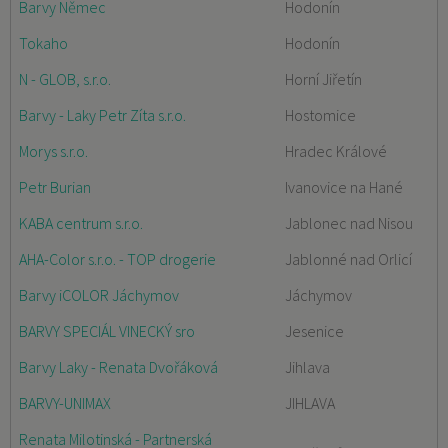
Barvy Němec
Hodonín
Tokaho
Hodonín
N - GLOB, s.r.o.
Horní Jiřetín
Barvy - Laky Petr Zíta s.r.o.
Hostomice
Morys s.r.o.
Hradec Králové
Petr Burian
Ivanovice na Hané
KABA centrum s.r.o.
Jablonec nad Nisou
AHA-Color s.r.o. - TOP drogerie
Jablonné nad Orlicí
Barvy iCOLOR Jáchymov
Jáchymov
BARVY SPECIÁL VINECKÝ sro
Jesenice
Barvy Laky - Renata Dvořáková
Jihlava
BARVY-UNIMAX
JIHLAVA
Renata Milotinská - Partnerská