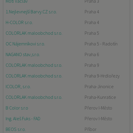
Motl Václav
Praha 3
1.Nejlevnejší Barvy.CZ s.r.o.
Praha 4
H-COLOR s.r.o.
Praha 4
COLORLAK maloobchod s.r.o.
Praha 5
OC Nájemníkovi s.r.o.
Praha 5 - Radotín
NAGANO stav,s.r.o.
Praha 6
COLORLAK maloobchod s.r.o.
Praha 9
COLORLAK maloobchod s.r.o.
Praha 9-Hrdlořezy
ICOLOR, s.r.o.
Praha-Jinonice
COLORLAK maloobchod s.r.o.
Praha-Kunratice
B Color s.r.o
Přerov I-Město
Ing. Aleš Fuks - FAD
Přerov I-Město
BEOS s.r.o.
Příbor