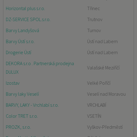
Horizontal plus s.r.o.
Třinec
DZ-SERVICE SPOL.s.r.o.
Trutnov
Barvy Landyšová
Turnov
Barvy Ústí s.r.o.
Ústí nad Labem
Drogerie Ústí
Ústí nad Labem
DEKORA s.r.o . Partnerská prodejna
Valašské Meziříčí
DULUX
Izostav
Velké Poříčí
Barvy laky Veselí
Veselí nad Moravou
BARVY, LAKY - Vrchlabí s.r.o.
VRCHLABÍ
Color TRET s.r.o.
VSETÍN
PROZK, s.r.o.
Vyškov-Předměstí