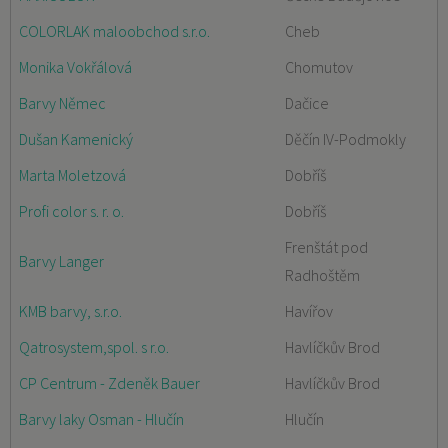
COLORLAK maloobchod s.r.o.
Cheb
Monika Vokřálová
Chomutov
Barvy Němec
Dačice
Dušan Kamenický
Děčín IV-Podmokly
Marta Moletzová
Dobříš
Profi color s. r. o.
Dobříš
Frenštát pod
Barvy Langer
Radhoštěm
KMB barvy, s.r.o.
Havířov
Qatrosystem,spol. s r.o.
Havlíčkův Brod
CP Centrum - Zdeněk Bauer
Havlíčkův Brod
Barvy laky Osman - Hlučín
Hlučín