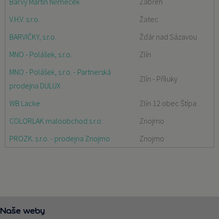
Barvy Martin Němeček
Zábřeh
V.H.V. s.r.o.
Žatec
BARVIČKY, s.r.o.
Žďár nad Sázavou
MNO - Polášek, s.r.o.
Zlín
MNO - Polášek, s.r.o. - Partnerská
Zlín - Příluky
prodejna DULUX
WB Lacke
Zlín 12 obec Štípa
COLORLAK maloobchod s.r.o.
Znojmo
PROZK. s.r.o. - prodejna Znojmo
Znojmo
Naše weby