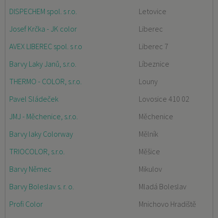
DISPECHEM spol. s r.o.
Letovice
Josef Krčka - JK color
Liberec
AVEX LIBEREC spol. s r.o
Liberec 7
Barvy Laky Janů, s.r.o.
Líbeznice
THERMO - COLOR, s.r.o.
Louny
Pavel Sládeček
Lovosice 410 02
JMJ - Měchenice, s.r.o.
Měchenice
Barvy laky Colorway
Mělník
TRIOCOLOR, s.r.o.
Měšice
Barvy Němec
Mikulov
Barvy Boleslav s. r. o.
Mladá Boleslav
Profi Color
Mnichovo Hradiště