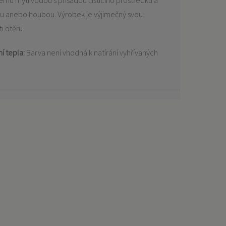
mu mytí vodou s přísadou čisticího prostředku a
u anebo houbou. Výrobek je výjimečný svou
i otěru.
í tepla:
Barva není vhodná k natírání vyhřívaných