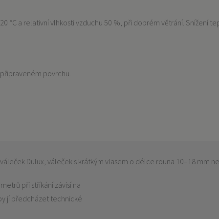
 +20 °C a relativní vlhkosti vzduchu 50 %, při dobrém větrání. Snížení 
ě připraveném povrchu.
áleček Dulux, váleček s krátkým vlasem o délce rouna 10–18 mm nebo
etrů při stříkání závisí na
 by jí předcházet technické