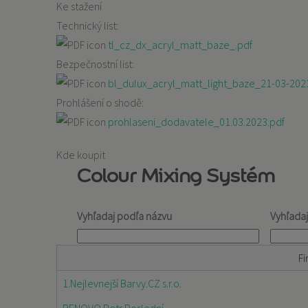
Ke stažení
Technický list:
tl_cz_dx_acryl_matt_baze_.pdf
Bezpečnostní list:
bl_dulux_acryl_matt_light_baze_21-03-202
Prohlášení o shodě:
prohlaseni_dodavatele_01.03.2023.pdf
Kde koupit
Colour Mixing Systém
Vyhľadaj podľa názvu
Vyhľada
Fi
1.Nejlevnejší Barvy.CZ s.r.o.