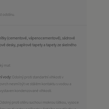
t odstínu.
 omítky (cementové, vápenocementové), sádrové
vé desky, papírové tapety a tapety ze skelného
ký mat
í vody:
Odolný proti standartní vlhkosti v
ovrch nesmí být ve stálém kontaktu s vodou a
vystaven kondenzované vlhkosti.
Odolný proti otěru suchou i mokrou látkou, vysoce