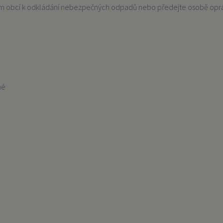
ném obcí k odkládání nebezpečných odpadů nebo předejte osobě opr
né