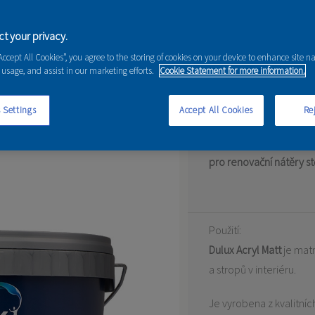
t your privacy.
“Accept All Cookies”, you agree to the storing of cookies on your device to enhance site n
 usage, and assist in our marketing efforts.
Cookie Statement for more information.
Barva určená pro tóno
 Settings
Accept All Cookies
Rej
Akrylátová emulze na 
pro renovační nátěry st
Použití:
Dulux Acryl Matt
je matn
a stropů v interiéru.
Je vyrobena z kva­litn