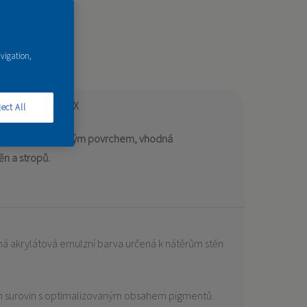
avigation,
vací systém DULUX
ect All
vodní bázi s matným povrchem, vhodná
ěn a stropů.
á akrylátová emulzní barva určená k nátěrům stěn
ích surovin s optimalizovaným obsahem pigmentů.