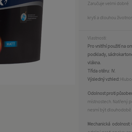
Zaručuje velmi dobré
krytí a dlouhou životnos
Vlastnosti:
Pro vnitřní použití na
podklady, sádrokartono
vlákna.
Třída otěru:
IV.
Výsledný vzhled:
Hlubo
Odolnost proti působen
místnostech. Natřený p
nesmí být dlouhodobě 
Mechanická odolnost: