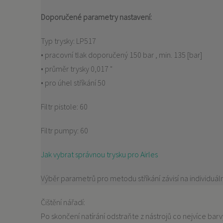
Doporučené parametry nastavení:
Typ trysky: LP517
• pracovní tlak doporučený 150 bar , min. 135 [bar]
• průměr trysky 0,017 "
• pro úhel stříkání 50
Filtr pistole: 60
Filtr pumpy: 60
Jak vybrat správnou trysku pro Airles
Výběr parametrů pro metodu stříkání závisí na individuá
Čištění nářadí:
Po skončení natírání odstraňte z nástrojů co nejvíce ba