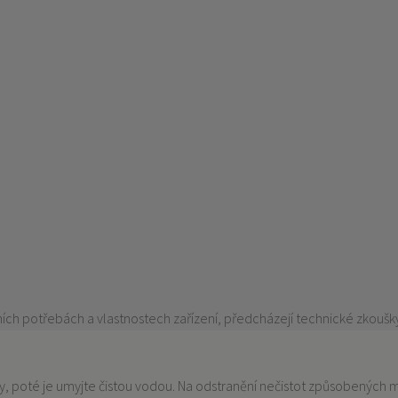
lních potřebách a vlastnostech zařízení, předcházejí technické zkoušk
rvy, poté je umyjte čistou vodou. Na odstranění nečistot způsobených