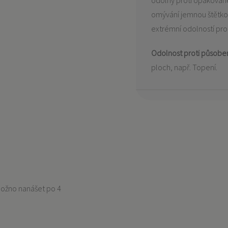
odolný proti opakované
omývání jemnou štětko
extrémní odolností prot
Odolnost proti působen
ploch, např. Topení.
 možno nanášet po 4