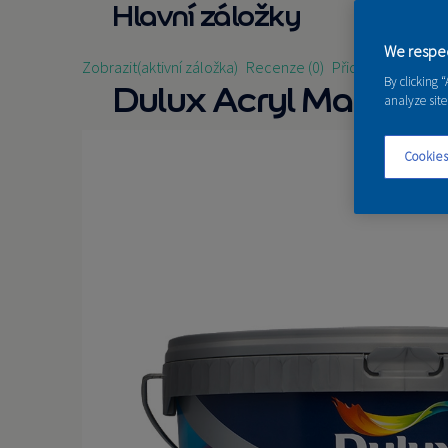
Hlavní záložky
We respec
Zobrazit
(aktivní záložka)
Recenze (0)
Přidat recenzi
By clicking 
Dulux Acryl Matt
analyze site
Cookies