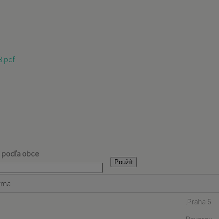
3.pdf
j podľa obce
rma
.Praha 6