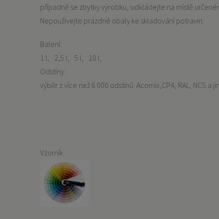
případně se zbytky výrobku, odkládejte na místě urče
Nepoužívejte prázdné obaly ke skladování potravin.
Balení:
1 l
2,5 l
5 l
10 l
Odstíny:
výběr z více než 6 000 odstínů Acomix,CP4, RAL, NCS a ji
Vzorník