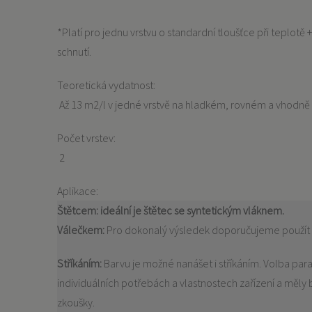
*Platí pro jednu vrstvu o standardní tloušťce při teplotě
schnutí.
Teoretická vydatnost:
Až 13 m2/l v jedné vrstvě na hladkém, rovném a vhodn
Počet vrstev:
2
Aplikace:
Štětcem:
ideální je štětec se syntetickým vláknem.
Válečkem:
Pro dokonalý výsledek doporučujeme použít v
Stříkáním:
Barvu je možné nanášet i stříkáním. Volba param
individuálních potřebách a vlastnostech zařízení a měly
zkoušky.